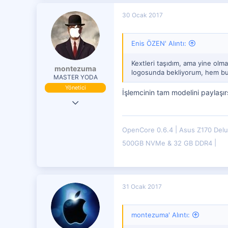
58
30 Ocak 2017
151
39
Enis ÖZEN' Alıntı:
Kextleri taşıdım, ama yine olm
montezuma
logosunda bekliyorum, hem bu 
MASTER YODA
Yönetici
İşlemcinin tam modelini paylaşı
19 Eki 2016
29,833
OpenCore 0.6.4
Asus Z170 Del
7,599
500GB NVMe & 32 GB DDR4
4,401
31 Ocak 2017
montezuma' Alıntı: