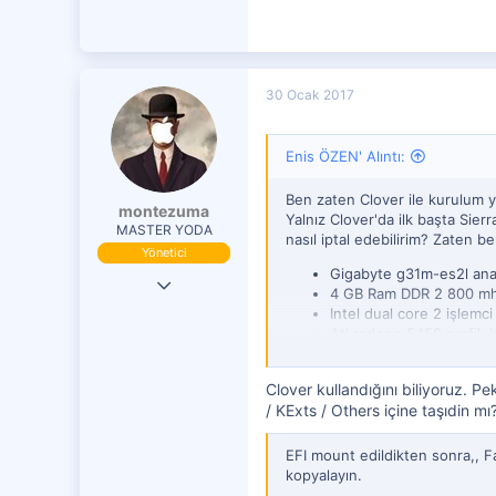
151
39
30 Ocak 2017
Enis ÖZEN' Alıntı:
Ben zaten Clover ile kurulum 
montezuma
Yalnız Clover'da ilk başta Si
MASTER YODA
nasıl iptal edebilirim? Zaten 
Yönetici
Gigabyte g31m-es2l ana
19 Eki 2016
4 GB Ram DDR 2 800 m
Intel dual core 2 işlemci
29,833
Ati radeon 5450 grafik k
7,599
4,401
Clover kullandığını biliyoruz. P
/ KExts / Others içine taşıdin mı
EFI mount edildikten sonra,, 
kopyalayın.