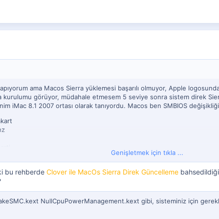
yapıyorum ama Macos Sierra yüklemesi başarılı olmuyor, Apple logosunda
erra kurulumu görüyor, müdahale etmesem 5 seviye sonra sistem direk Sie
benim iMac 8.1 2007 ortası olarak tanıyordu. Macos ben SMBIOS değişikliği
kart
hz
arti
Genişletmek için tıkla ...
eki bu rehberde
Clover ile MacOs Sierra Direk Güncelleme
bahsedildiği
?
FakeSMC.kext NullCpuPowerManagement.kext gibi, sisteminiz için gerekli