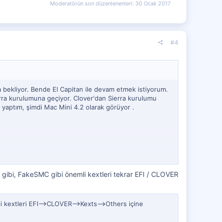
Moderatörün son düzenlenenleri:
30 Ocak 2017
#4
 bekliyor. Bende El Capitan ile devam etmek istiyorum.
rra kurulumuna geçiyor. Clover'dan Sierra kurulumu
 yaptım, şimdi Mac Mini 4.2 olarak görüyor .
 gibi, FakeSMC gibi önemli kextleri tekrar EFI / CLOVER
 kextleri EFI-->CLOVER-->Kexts-->Others içine