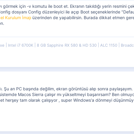
 görmek için -v komutu ile boot et. Ekranın takıldığı yerin resmini çe
n Config dosyanı Config düzenleyici ile açıp Boot seçeneklerinde "De
l Kurulum İmajı
üzerinden de yapabilirsin. Burada dikkat etmen gerek
n.
uxe
Intel i7 6700K
8 GB Sapphire RX 580 & HD 530
ALC 1150
Broadc
ı. Şu an PC başında değilim, ekran görüntüsü alıp sonra paylaşayım. Y
istemde Macos Sierra çalışır mı yükseltmeyi başarırsam? Ben olmuyo
nternet herşey tam olarak çalışıyor , super Windows'a dönmeyi düşünmü