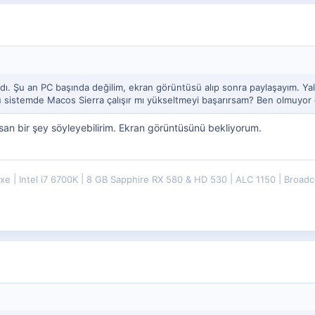
adı. Şu an PC başında değilim, ekran görüntüsü alıp sonra paylaşayım. Yaln
sistemde Macos Sierra çalışır mı yükseltmeyi başarırsam? Ben olmuyor 
rsan bir şey söyleyebilirim. Ekran görüntüsünü bekliyorum.
uxe
Intel i7 6700K
8 GB Sapphire RX 580 & HD 530
ALC 1150
Broadc