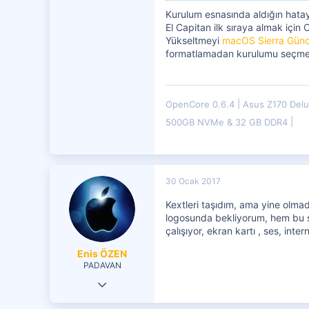
Kurulum esnasında aldığın hatayı
El Capitan ilk sıraya almak içi
Yükseltmeyi
macOS Sierra Günce
formatlamadan kurulumu seçme
OpenCore 0.6.4
Asus Z170 Del
500GB NVMe & 32 GB DDR4
30 Ocak 2017
Kextleri taşıdım, ama yine olmad
logosunda bekliyorum, hem bu s
çalışıyor, ekran kartı , ses, i
Enis ÖZEN
PADAVAN
29 Ocak 2017
113