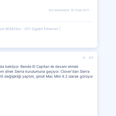
Son düzenleme:
30 Ocak 2017
om BCM43xx - I211 Gigabit Ethernet
#3
da bekliyor. Bende El Capitan ile devam etmek
em direk Sierra kurulumuna geçiyor. Clover'dan Sierra
S değişikliği yaptım, şimdi Mac Mini 4.2 olarak görüyor