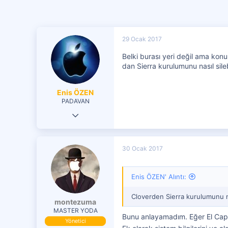
29 Ocak 2017
Belki burası yeri değil ama kon
dan Sierra kurulumunu nasıl silebi
Enis ÖZEN
PADAVAN
29 Ocak 2017
113
58
30 Ocak 2017
151
39
Enis ÖZEN' Alıntı:
Cloverden Sierra kurulumunu nas
montezuma
MASTER YODA
Bunu anlayamadım. Eğer El Capit
Yönetici