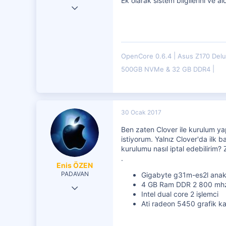
Ek olarak sistem bilgilerini ve al
19 Eki 2016
29,833
7,599
4,401
OpenCore 0.6.4
Asus Z170 Del
500GB NVMe & 32 GB DDR4
30 Ocak 2017
Ben zaten Clover ile kurulum y
istiyorum. Yalnız Clover'da ilk
kurulumu nasıl iptal edebilirim
.
Enis ÖZEN
PADAVAN
Gigabyte g31m-es2l anak
4 GB Ram DDR 2 800 mh
29 Ocak 2017
Intel dual core 2 işlemci
113
Ati radeon 5450 grafik ka
58