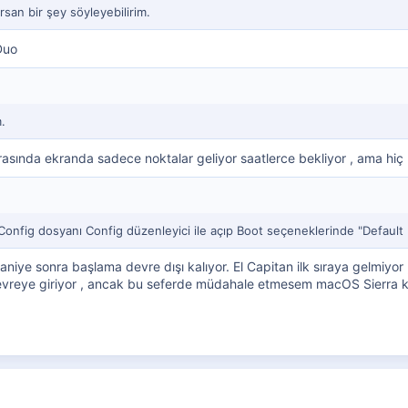
rsan bir şey söyleyebilirim.
Duo
.
sında ekranda sadece noktalar geliyor saatlerce bekliyor , ama hiç b
in Config dosyanı Config düzenleyici ile açıp Boot seçeneklerinde "Defa
niye sonra başlama devre dışı kalıyor. El Capitan ilk sıraya gelmiyor
evreye giriyor , ancak bu seferde müdahale etmesem macOS Sierra ku