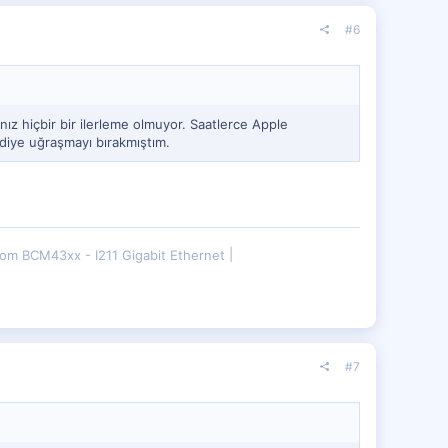
#6
ız hiçbir bir ilerleme olmuyor. Saatlerce Apple
diye uğraşmayı bırakmıştım.
om BCM43xx - I211 Gigabit Ethernet
#7