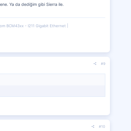
ne. Ya da dediğim gibi Sierra ile.
om BCM43xx - I211 Gigabit Ethernet
#9
#10