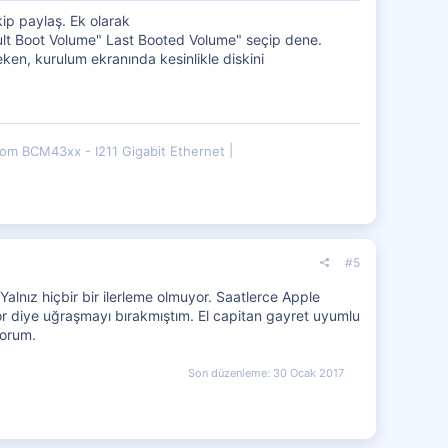
kip paylaş. Ek olarak
fault Boot Volume" Last Booted Volume" seçip dene.
en, kurulum ekranında kesinlikle diskini
om BCM43xx - I211 Gigabit Ethernet
#5
alnız hiçbir bir ilerleme olmuyor. Saatlerce Apple
r diye uğraşmayı bırakmıştım. El capitan gayret uyumlu
yorum.
Son düzenleme:
30 Ocak 2017