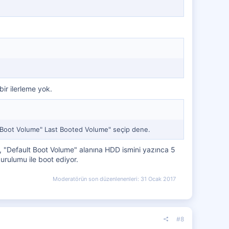
ir ilerleme yok.
ult Boot Volume" Last Booted Volume" seçip dene.
 , "Default Boot Volume" alanına HDD ismini yazınca 5
rulumu ile boot ediyor.
Moderatörün son düzenlenenleri:
31 Ocak 2017
#8