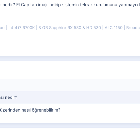
edir? El Capitan imajı indirip sistemin tekrar kurulumunu yapmayı de
uxe
Intel i7 6700K
8 GB Sapphire RX 580 & HD 530
ALC 1150
Broadc
sı nedir?
zerinden nasıl öğrenebilirim?