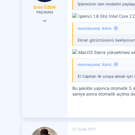
İşlemcinin tam modelini paylaşı
Enis ÖZEN
PADAVAN
İşlemci 1.8 Ghz İntel Core 2 
29 Ocak 2017
montezuma' Alıntı:
113
58
Ekran görüntüsünü bekliyorum
151
MacOS Sierra yükseltmesi sıra
39
montezuma' Alıntı:
El Capitan ilk sıraya almak iç
Bu şekilde yapınca otomatik 5 sa
saniye sonra otomatik açılma d
31 Ocak 2017