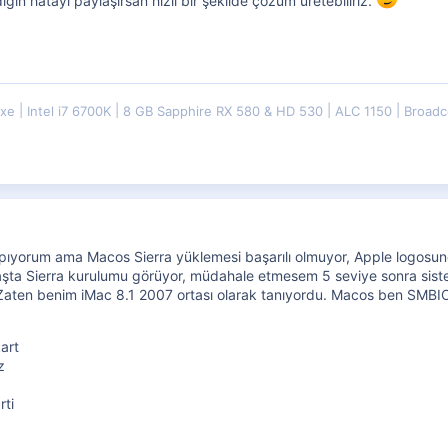
dığın hatayı paylaşırsan hızlı bir şekilde çözüm üretebiliriz.
uxe
Intel i7 6700K
8 GB Sapphire RX 580 & HD 530
ALC 1150
Broadc
apıyorum ama Macos Sierra yüklemesi başarılı olmuyor, Apple logosun
 başta Sierra kurulumu görüyor, müdahale etmesem 5 seviye sonra sist
? Zaten benim iMac 8.1 2007 ortası olarak tanıyordu. Macos ben SMBIO
art
z
rti