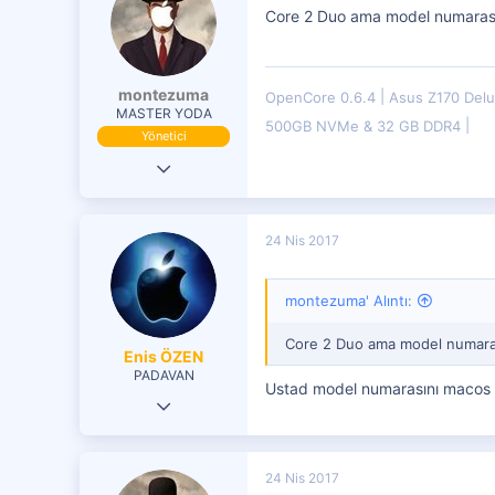
Core 2 Duo ama model numarası n
montezuma
OpenCore 0.6.4
Asus Z170 Del
MASTER YODA
500GB NVMe & 32 GB DDR4
Yönetici
19 Eki 2016
29,833
7,599
24 Nis 2017
4,401
montezuma' Alıntı:
Core 2 Duo ama model numara
Enis ÖZEN
PADAVAN
Ustad model numarasını macos ü
29 Ocak 2017
113
58
24 Nis 2017