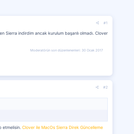
#1
 Sierra indirdim ancak kurulum başarılı olmadı. Clover
Moderatörün son düzenlenenleri:
30 Ocak 2017
#2
p etmelisin.
Clover ile MacOs Sierra Direk Güncelleme