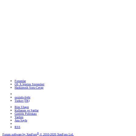
Forumlar
OS X İşletim Sistemleri
Hackintosh Soru-Cevap
osxinfo-light
Turkce (TR)
Bize Ulaşın
Kullanım ve Şartlar
Gizlilik Politikası
Yardım
Ana Sayfa
RSS
®
Forum software by XenForo
© 2010-2020 XenForo Ltd.