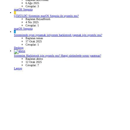
6 Ağu 2025
Cevaplar: 3
macOS Sequoia
B
ÇÖZÜLDÜ
Sistemim macOS Sequoia ile uyumlu mu?
Başlatan BeyazBrush
4 Nis 2025
Cevaplar: 1
macOS Sequoia
T
Sistemimde oyun oynamak istiyorum hackintosh yapmak için uyumlu mu?
Başlatan temas
17 Ocak 2025
Cevaplar: 1
Desktop
Sistemim Hackintosh için uyumlu mu? Hangi sürümlerde sorun yaratmaz?
Başlatan abexx
12 Ocak 2025
Cevaplar: 7
Laptop