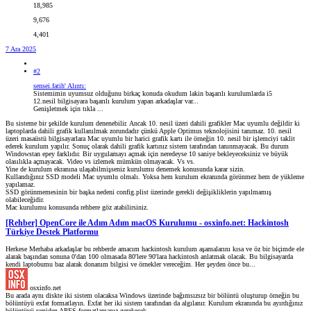
18,985
9,676
4,401
7 Ara 2025
#2
sensei.fatih' Alıntı:
Sistemimin uyumsuz olduğunu birkaç konuda okudum lakin başarılı kurulumlarda i5
12.nesil bilgisayara başarılı kurulum yapan arkadaşlar var...
Genişletmek için tıkla ...
Bu sisteme bir şekilde kurulum denenebilir. Ancak 10. nesil üzeri dahili grafikler Mac uyumlu değildir ki
laptoplarda dahili grafik kullanılmak zorundadır çünkü Apple Optimus teknolojisini tanımaz. 10. nesil
üzeri masaüstü bilgisayarlara Mac uyumlu bir harici grafik kartı ile örneğin 10. nesil bir işlemciyi taklit
ederek kurulum yapılır. Sonuç olarak dahili grafik kartınız sistem tarafından tanınmayacak. Bu durum
Windowstan epey farklıdır. Bir uygulamayı açmak için neredeyse 10 saniye bekleyeceksiniz ve büyük
olasılıkla açmayacak. Video vs izlemek mümkün olmayacak. Vs vs.
Yine de kurulum ekranına ulaşabilmişseniz kurulumu denemek konusunda karar sizin.
Kullandığınız SSD modeli Mac uyumlu olmalı. Yoksa hem kurulum ekranında görünmez hem de yükleme
yapılamaz.
SSD görünmemesinin bir başka nedeni config.plist üzerinde gerekli değişikliklerin yapılmamış
olabileceğidir.
Mac kurulumu konusunda rehbere göz atabilirsiniz.
[Rehber] OpenCore ile Adım Adım macOS Kurulumu - osxinfo.net: Hackintosh
Türkiye Destek Platformu
Herkese Merhaba arkadaşlar bu rehberde amacım hackintosh kurulum aşamalarını kısa ve öz bir biçimde ele
alarak başından sonuna 0'dan 100 olmasada 80'lere 90'lara hackintosh anlatmak olacak. Bu bilgisayarda
kendi laptobumu baz alarak donanım bilgisi ve örnekler vereceğim. Her şeyden önce bu...
osxinfo.net
Bu arada aynı diskte iki sistem olacaksa Windows üzerinde bağımsızsız bir bölüntü oluşturup örneğin bu
bölüntüyü exfat formatlayın. Exfat her iki sistem tarafından da algılanır. Kurulum ekranında bu ayırdığınız
bölüntüyü yeniden APFS formatlamanız gerekecek.