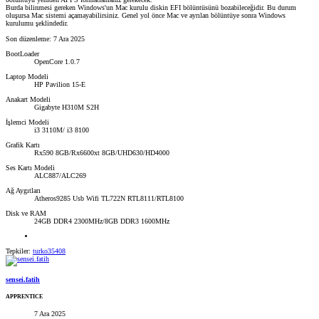
Burda bilinmesi gereken Windows'un Mac kurulu diskin EFI bölüntüsünü bozabileceğidir. Bu durum
oluşursa Mac sistemi açamayabilirsiniz. Genel yol önce Mac ve ayrılan bölüntüye sonra Windows
kurulumu şeklindedir.
Son düzenleme:
7 Ara 2025
BootLoader
OpenCore 1.0.7
Laptop Modeli
HP Pavilion 15-E
Anakart Modeli
Gigabyte H310M S2H
İşlemci Modeli
i3 3110M/ i3 8100
Grafik Kartı
Rx590 8GB/Rx6600xt 8GB/UHD630/HD4000
Ses Kartı Modeli
ALC887/ALC269
Ağ Aygıtları
Atheros9285 Usb Wifi TL722N RTL8111/RTL8100
Disk ve RAM
24GB DDR4 2300MHz/8GB DDR3 1600MHz
Tepkiler:
turko35408
sensei.fatih
APPRENTICE
7 Ara 2025