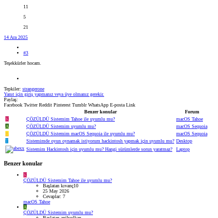
11
5
21
14 Ara 2025
#3
Teşekkürler hocam.
Tepkiler:
strangerone
Yanıt için giriş yapmanız veya üye olmanız gerekir.
Paylaş:
Facebook
Twitter
Reddit
Pinterest
Tumblr
WhatsApp
E-posta
Link
Benzer konular
Forum
K
ÇÖZÜLDÜ
Sistemim Tahoe ile uyumlu mu?
macOS Tahoe
A
ÇÖZÜLDÜ
Sistemim uyumlu mu?
macOS Sequoia
B
ÇÖZÜLDÜ
Sistemim macOS Sequoia ile uyumlu mu?
macOS Sequoia
T
Sistemimde oyun oynamak istiyorum hackintosh yapmak için uyumlu mu?
Desktop
Sistemim Hackintosh için uyumlu mu? Hangi sürümlerde sorun yaratmaz?
Laptop
Benzer konular
K
ÇÖZÜLDÜ
Sistemim Tahoe ile uyumlu mu?
Başlatan kıvanç10
25 May 2026
Cevaplar: 7
macOS Tahoe
A
ÇÖZÜLDÜ
Sistemim uyumlu mu?
Başlatan anilvolkan