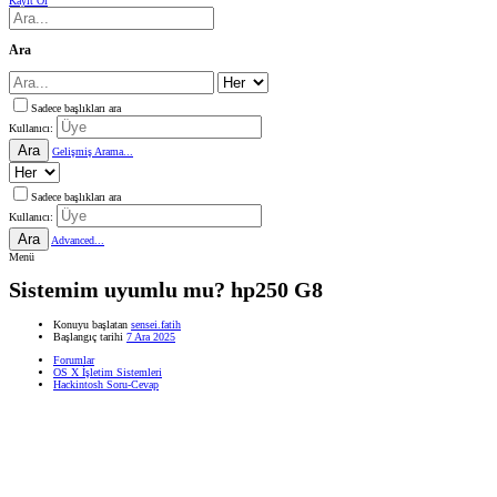
Kayıt Ol
Ara
Sadece başlıkları ara
Kullanıcı:
Ara
Gelişmiş Arama...
Sadece başlıkları ara
Kullanıcı:
Ara
Advanced...
Menü
Sistemim uyumlu mu? hp250 G8
Konuyu başlatan
sensei.fatih
Başlangıç tarihi
7 Ara 2025
Forumlar
OS X İşletim Sistemleri
Hackintosh Soru-Cevap