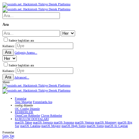
Ara
Sadece başlıkları ara
Kullanıcı:
Ara
Gelişmiş Arama...
Sadece başlıkları ara
Kullanıcı:
Ara
Advanced...
Menü
Forumlar
Yeni Mesajlar
Forumlarda Ara
confıg düzenle
OC Config Düzenle
REHBERLER
OpenCore Rehberler
Clover Rehberler
KURULUM DOSYALARI
macOS Tahoe
macOS Sequoia
macOS Sonoma
macOS Ventura
macOS Monterey
macOS Big
Sur
macOS Catalina
macOS Mojave
macOS High Sierra
macOS Sierra
macOS El Capitan
Forumlar
Giriş Yap