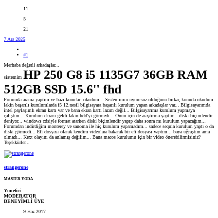
11
5
21
7 Ara 2025
#1
Merhaba değerli arkadaşlar...
HP 250 G8 i5 1135G7 36GB RAM
sistemim
512GB SSD 15.6'' fhd
Forumda arama yaptım ve bazı konuları okudum... Sistemimin uyumsuz olduğunu birkaç konuda okudum
lakin başarılı kurulumlarda i5 12.nesil bilgisayara başarılı kurulum yapan arkadaşlar var... Bilgisayarımda
intel paylaşımlı ekran kartı var ve bana ekran kartı lazım değil... Bilgisayarıma kurulum yapmaya
çalıştım... Kurulum ekranı geldi lakin hdd'yi görmedi... Onun için de araştırma yaptım...diski biçimlendir
deniyor... windows cdsiyle format atarken diski biçimlendir yapıp daha sonra mı kurulum yapacağım...
Forumdan indirdiğim monterey ve sanoma ile hiç kurulum yapamadım... sadece sequia kurulum yaptı o da
diski görmedi... Efi dosyası olarak kendim videolara bakarak bir efi dosyası yaptım... baya uğraştım ama
olmadı... Kext olayını da anlamış değilim... Bana macos kurulumu için bir video önerebilirmisiniz?
Teşekkürler...
strangerone
MASTER YODA
Yönetici
MODERATOR
DENEYİMLİ ÜYE
9 Haz 2017