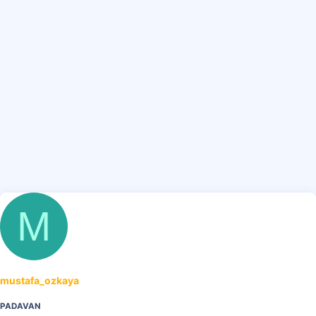
i
M
mustafa_ozkaya
PADAVAN