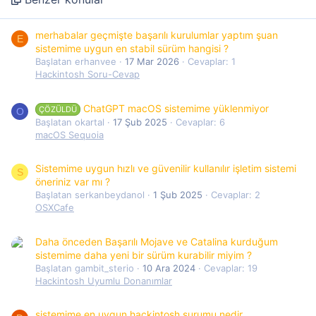
merhabalar geçmişte başarılı kurulumlar yaptım şuan
E
sistemime uygun en stabil sürüm hangisi ?
Başlatan erhanvee
17 Mar 2026
Cevaplar: 1
Hackintosh Soru-Cevap
ChatGPT macOS sistemime yüklenmiyor
ÇÖZÜLDÜ
O
Başlatan okartal
17 Şub 2025
Cevaplar: 6
macOS Sequoia
Sistemime uygun hızlı ve güvenilir kullanılır işletim sistemi
S
öneriniz var mı ?
Başlatan serkanbeydanol
1 Şub 2025
Cevaplar: 2
OSXCafe
Daha önceden Başarılı Mojave ve Catalina kurduğum
sistemime daha yeni bir sürüm kurabilir miyim ?
Başlatan gambit_sterio
10 Ara 2024
Cevaplar: 19
Hackintosh Uyumlu Donanımlar
sistemime en uygun hackintosh surumu nedir