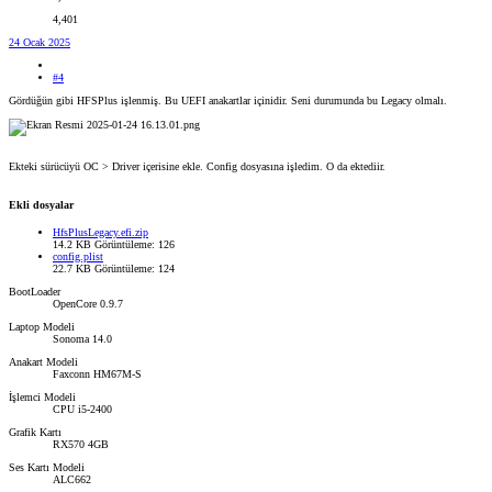
4,401
24 Ocak 2025
#4
Gördüğün gibi HFSPlus işlenmiş. Bu UEFI anakartlar içinidir. Seni durumunda bu Legacy olmalı.
Ekteki sürücüyü OC > Driver içerisine ekle. Config dosyasına işledim. O da ektediir.
Ekli dosyalar
HfsPlusLegacy.efi.zip
14.2 KB
Görüntüleme: 126
config.plist
22.7 KB
Görüntüleme: 124
BootLoader
OpenCore 0.9.7
Laptop Modeli
Sonoma 14.0
Anakart Modeli
Faxconn HM67M-S
İşlemci Modeli
CPU i5-2400
Grafik Kartı
RX570 4GB
Ses Kartı Modeli
ALC662