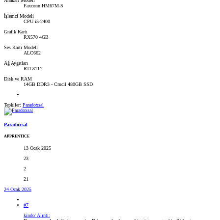
Anakart Modeli
Faxconn HM67M-S
İşlemci Modeli
CPU i5-2400
Grafik Kartı
RX570 4GB
Ses Kartı Modeli
ALC662
Ağ Aygıtları
RTL8111
Disk ve RAM
14GB DDR3 - Crucil 480GB SSD
Tepkiler:
Paradoxsal
Paradoxsal
APPRENTICE
13 Ocak 2025
23
2
21
24 Ocak 2025
#7
kindo' Alıntı: