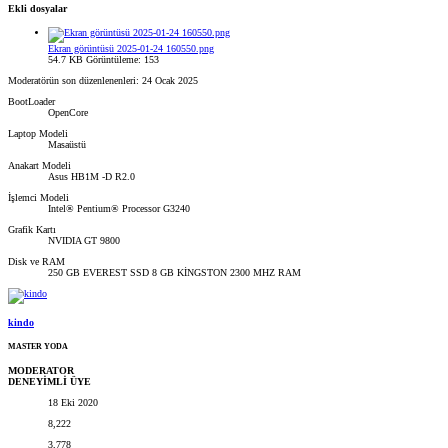
Ekli dosyalar
Ekran görüntüsü 2025-01-24 160550.png
54.7 KB
Görüntüleme: 153
Moderatörün son düzenlenenleri:
24 Ocak 2025
BootLoader
OpenCore
Laptop Modeli
Masaüstü
Anakart Modeli
Asus HB1M -D R2.0
İşlemci Modeli
Intel® Pentium® Processor G3240
Grafik Kartı
NVIDIA GT 9800
Disk ve RAM
250 GB EVEREST SSD 8 GB KİNGSTON 2300 MHZ RAM
kindo
MASTER YODA
MODERATOR
DENEYİMLİ ÜYE
18 Eki 2020
8,222
3,778