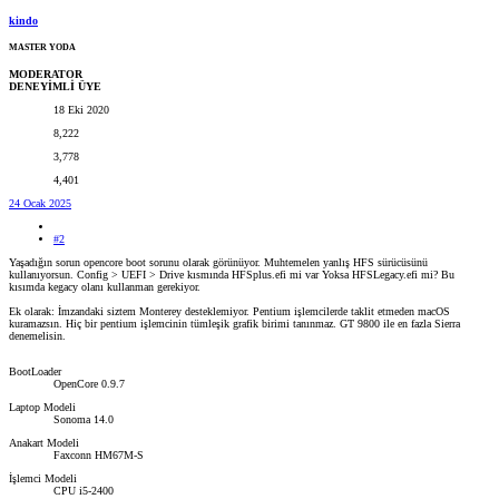
kindo
MASTER YODA
MODERATOR
DENEYİMLİ ÜYE
18 Eki 2020
8,222
3,778
4,401
24 Ocak 2025
#2
Yaşadığın sorun opencore boot sorunu olarak görünüyor. Muhtemelen yanlış HFS sürücüsünü
kullanıyorsun. Config > UEFI > Drive kısmında HFSplus.efi mi var Yoksa HFSLegacy.efi mi? Bu
kısımda kegacy olanı kullanman gerekiyor.
Ek olarak: İmzandaki siztem Monterey desteklemiyor. Pentium işlemcilerde taklit etmeden macOS
kuramazsın. Hiç bir pentium işlemcinin tümleşik grafik birimi tanınmaz. GT 9800 ile en fazla Sierra
denemelisin.
BootLoader
OpenCore 0.9.7
Laptop Modeli
Sonoma 14.0
Anakart Modeli
Faxconn HM67M-S
İşlemci Modeli
CPU i5-2400