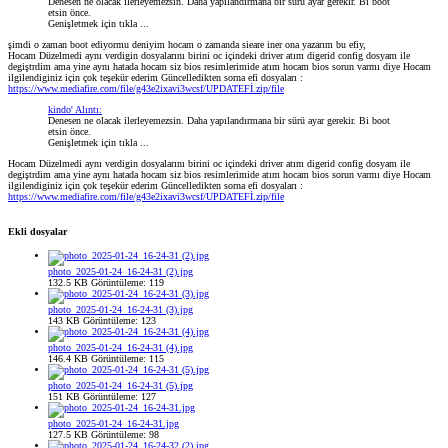
Denesen ne olacak ilerleyemezsin. Daha yapılandırmana bir sürü ayar gerekir. Bi boot
etsin önce.
Genişletmek için tıkla ...
şimdi o zaman boot ediyormu deniyim hocam o zamanda sieare iner ona yazarım bu efiy,
Hocam Düzelmedi aynı verdigin dosyalarını birini oc içindeki driver atım digerid config dosyam ile
degiştrdim ama yine aynı hatada hocam siz bios resimlerimide atım hocam bios sorun varmı diye Hocam
ilgilendiginiz için çok teşekür ederim Güncelledikten sorna efi dosyaları :
https://www.mediafire.com/file/g43e2ixavi3wcsf/UPDATEFİ.zip/file
kindo' Alıntı:
Denesen ne olacak ilerleyemezsin. Daha yapılandırmana bir sürü ayar gerekir. Bi boot
etsin önce.
Genişletmek için tıkla ...
Hocam Düzelmedi aynı verdigin dosyalarını birini oc içindeki driver atım digerid config dosyam ile
degiştrdim ama yine aynı hatada hocam siz bios resimlerimide atım hocam bios sorun varmı diye Hocam
ilgilendiginiz için çok teşekür ederim Güncelledikten sorna efi dosyaları :
https://www.mediafire.com/file/g43e2ixavi3wcsf/UPDATEFİ.zip/file
Ekli dosyalar
photo_2025-01-24_16-24-31 (2).jpg
132.5 KB
Görüntüleme: 119
photo_2025-01-24_16-24-31 (3).jpg
143 KB
Görüntüleme: 123
photo_2025-01-24_16-24-31 (4).jpg
146.4 KB
Görüntüleme: 115
photo_2025-01-24_16-24-31 (5).jpg
151 KB
Görüntüleme: 127
photo_2025-01-24_16-24-31.jpg
127.5 KB
Görüntüleme: 98