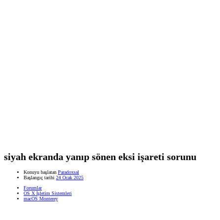
siyah ekranda yanıp sönen eksi işareti sorunu
Konuyu başlatan
Paradoxsal
Başlangıç tarihi
24 Ocak 2025
Forumlar
OS X İşletim Sistemleri
macOS Monterey