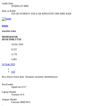
Grafik Kartı
NVIDIA GT 9800
Disk ve RAM
250 GB EVEREST SSD 8 GB KİNGSTON 2300 MHZ RAM
kindo
MASTER YODA
MODERATOR
DENEYİMLİ ÜYE
18 Eki 2020
8,222
3,778
4,401
24 Ocak 2025
#10
Boo ettiyse Sierra dene. Donanım monterey desteklemiyor.
BootLoader
OpenCore 0.9.7
Laptop Modeli
Sonoma 14.0
Anakart Modeli
Faxconn HM67M-S