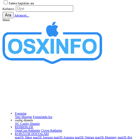
Sadece başlıkları ara
Kullanıcı:
Ara
Advanced...
Menü
Forumlar
Yeni Mesajlar
Forumlarda Ara
confıg düzenle
OC Config Düzenle
REHBERLER
OpenCore Rehberler
Clover Rehberler
KURULUM DOSYALARI
macOS Tahoe
macOS Sequoia
macOS Sonoma
macOS Ventura
macOS Monterey
macOS Big