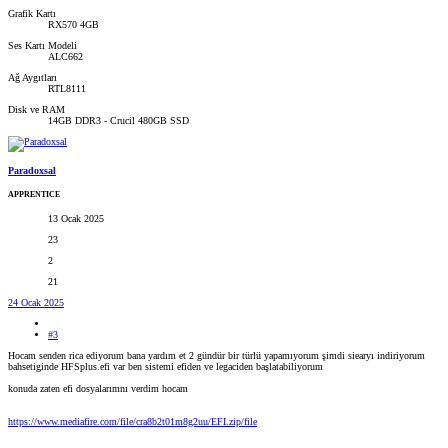
Grafik Kartı
RX570 4GB
Ses Kartı Modeli
ALC662
Ağ Aygıtları
RTL8111
Disk ve RAM
14GB DDR3 - Crucil 480GB SSD
Paradoxsal
APPRENTICE
13 Ocak 2025
23
2
21
24 Ocak 2025
#3
Hocam senden rica ediyorum bana yardım et 2 gündür bir türlü yapamıyorum şimdi siearyı indiriyorum
bahsetiginde HFSplus.efi var ben sistemi efiden ve legaciden başlatabiliyorum
konuda zaten efi dosyalarımnı verdim hocam
https://www.mediafire.com/file/cra8b2t01m8g2uu/EFI.zip/file