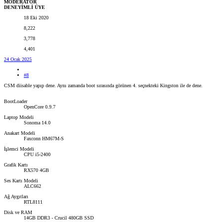
MODERATOR
DENEYİMLİ ÜYE
18 Eki 2020
8,222
3,778
4,401
24 Ocak 2025
#8
CSM diisable yapıp dene. Aynı zamanda boot sırasında görünen 4. seçnekteki Kingston ile de dene.
BootLoader
OpenCore 0.9.7
Laptop Modeli
Sonoma 14.0
Anakart Modeli
Faxconn HM67M-S
İşlemci Modeli
CPU i5-2400
Grafik Kartı
RX570 4GB
Ses Kartı Modeli
ALC662
Ağ Aygıtları
RTL8111
Disk ve RAM
14GB DDR3 - Crucil 480GB SSD