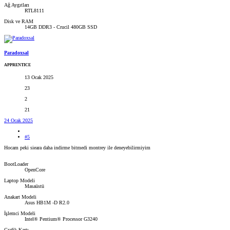
Ağ Aygıtları
RTL8111
Disk ve RAM
14GB DDR3 - Crucil 480GB SSD
Paradoxsal
APPRENTICE
13 Ocak 2025
23
2
21
24 Ocak 2025
#5
Hocam peki sieara daha indirme bitmedi montrey ile deneyebilirmiyim
BootLoader
OpenCore
Laptop Modeli
Masaüstü
Anakart Modeli
Asus HB1M -D R2.0
İşlemci Modeli
Intel® Pentium® Processor G3240
Grafik Kartı