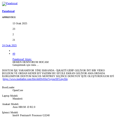
Paradoxsal
APPRENTICE
13 Ocak 2025
23
2
21
24 Ocak 2025
#9
Paradoxsal' Alıntı:
HEMEN DENİYORUM HOCAM
Genişletmek için tıkla ...
DOSTUM İŞE YARAMIYOR YİNE EKRANDA - İŞRAETİ GİDİP GELİYOR İNT BİR VİDEO
BULDUM VE ORDAN KENDİ EFİ YAZDIM BU EFİ İLE EKRAN GELİYOR AMA ORDADA
İLERLEMİYOR DOSTUM MACOS MONTREY SEÇİNCE DONUYOY İŞTE OLUŞTURDUGUM EFİ
:
https://www.mediafire.com/file/oblf3v03xr7wyou/EFI.zip/file
BootLoader
OpenCore
Laptop Modeli
Masaüstü
Anakart Modeli
Asus HB1M -D R2.0
İşlemci Modeli
Intel® Pentium® Processor G3240