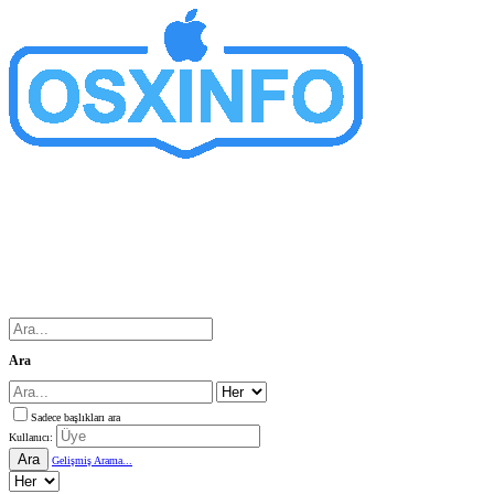
Ara
Sadece başlıkları ara
Kullanıcı:
Ara
Gelişmiş Arama...