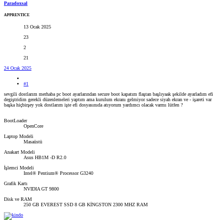
Paradoxsal
APPRENTICE
13 Ocak 2025
23
2
21
24 Ocak 2025
#1
sevgili dostlarım merhaba pc boot ayarlarından secure boot kapatım flaştan başlıyaak şekilde ayarladım efi
degiştridim gerekli düzenlemeleri yaptım ama kurulum ekranı gelmiyor sadece siyah ekran ve - işareti var
başka hiçbirşey yok dostlarım işte efi dosyasınıda atıyorum yardımcı olacak varmı lütfen ?
BootLoader
OpenCore
Laptop Modeli
Masaüstü
Anakart Modeli
Asus HB1M -D R2.0
İşlemci Modeli
Intel® Pentium® Processor G3240
Grafik Kartı
NVIDIA GT 9800
Disk ve RAM
250 GB EVEREST SSD 8 GB KİNGSTON 2300 MHZ RAM