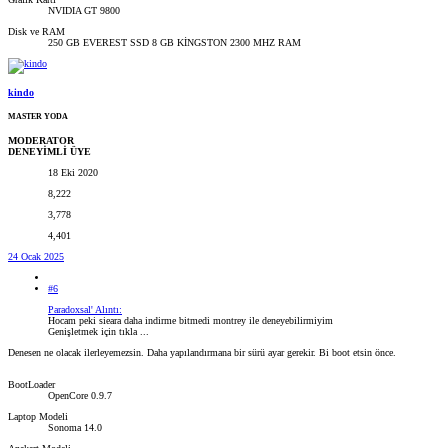
NVIDIA GT 9800
Disk ve RAM
250 GB EVEREST SSD 8 GB KİNGSTON 2300 MHZ RAM
kindo
MASTER YODA
MODERATOR
DENEYİMLİ ÜYE
18 Eki 2020
8,222
3,778
4,401
24 Ocak 2025
#6
Paradoxsal' Alıntı:
Hocam peki sieara daha indirme bitmedi montrey ile deneyebilirmiyim
Genişletmek için tıkla ...
Denesen ne olacak ilerleyemezsin. Daha yapılandırmana bir sürü ayar gerekir. Bi boot etsin önce.
BootLoader
OpenCore 0.9.7
Laptop Modeli
Sonoma 14.0