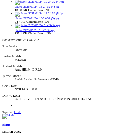
photo_2025-01-24_16-24-32 (4).jpg
135.8 KB
Görüntüleme: 104
photo_2025-01-24_16-24-32 (5).jpg
64.4 KB
Görüntüleme: 130
photo_2025-01-24_16-24-32.jpg
127.1 KB
Görüntüleme: 120
Son düzenleme:
24 Ocak 2025
BootLoader
OpenCore
Laptop Modeli
Masaüstü
Anakart Modeli
Asus HB1M -D R2.0
İşlemci Modeli
Intel® Pentium® Processor G3240
Grafik Kartı
NVIDIA GT 9800
Disk ve RAM
250 GB EVEREST SSD 8 GB KİNGSTON 2300 MHZ RAM
Tepkiler:
kindo
kindo
MASTER YODA