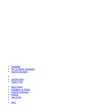
Forumlar
OS X İşletim Sistemleri
macOS Monterey
osxinfo-light
Turkce (TR)
Bize Ulaşın
Kullanım ve Şartlar
Gizlilik Politikası
Yardım
Ana Sayfa
RSS