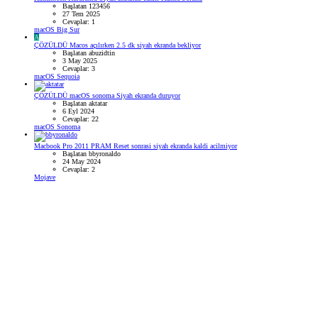
Başlatan 123456
27 Tem 2025
Cevaplar: 1
macOS Big Sur
A
ÇÖZÜLDÜ
Macos açılırken 2.5 dk siyah ekranda bekliyor
Başlatan abuzidtin
3 May 2025
Cevaplar: 3
macOS Sequoia
ÇÖZÜLDÜ
macOS sonoma Siyah ekranda duruyor
Başlatan aktatar
6 Eyl 2024
Cevaplar: 22
macOS Sonoma
Macbook Pro 2011 PRAM Reset sonrasi siyah ekranda kaldi acilmiyor
Başlatan bbyronaldo
24 May 2024
Cevaplar: 2
Mojave