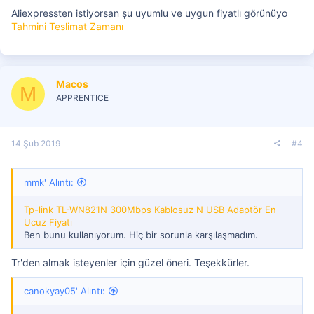
Aliexpressten istiyorsan şu uyumlu ve uygun fiyatlı görünüyo
Tahmini Teslimat Zamanı
Macos
M
APPRENTICE
14 Şub 2019
#4
mmk' Alıntı:
Tp-link TL-WN821N 300Mbps Kablosuz N USB Adaptör En
Ucuz Fiyatı
Ben bunu kullanıyorum. Hiç bir sorunla karşılaşmadım.
Tr'den almak isteyenler için güzel öneri. Teşekkürler.
canokyay05' Alıntı: