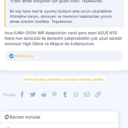
Tr'den almak isteyenler için güzel öneri. Teşekkürler.
Bir kaç tane mac'le uyumlu buldum ama sorun çıkarabilme
ihtimaline karşın, deneyen ve memnun kalanlardan yorum
almak istedim özellikle. Teşekkürler.
Inca IUWA-300N Wifi Adaptörüm vardı şans eseri ASUS N10
Nano nun sürücüsü ile denedim çalıştırabildim çok uzun süredir
sorunsuz High Sierra ve Mojave de kullanıyorum
T
montezuma
e
p
k
i
l
Yanıt için giriş yapmanız veya üye olmanız gerekir.
e
r
:
Facebook
Twitter
Reddit
Pinterest
Tumblr
WhatsApp
E-posta
Link
Paylaş:
Benzer konular