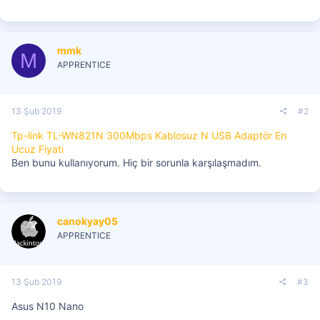
mmk
M
APPRENTICE
13 Şub 2019
#2
Tp-link TL-WN821N 300Mbps Kablosuz N USB Adaptör En
Ucuz Fiyatı
Ben bunu kullanıyorum. Hiç bir sorunla karşılaşmadım.
canokyay05
APPRENTICE
13 Şub 2019
#3
Asus N10 Nano