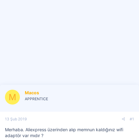
i
Macos
M
APPRENTICE
13 Şub 2019
#1
Merhaba. Aliexpress üzerinden alıp memnun kaldığınız wifi
adaptör var mıdır ?