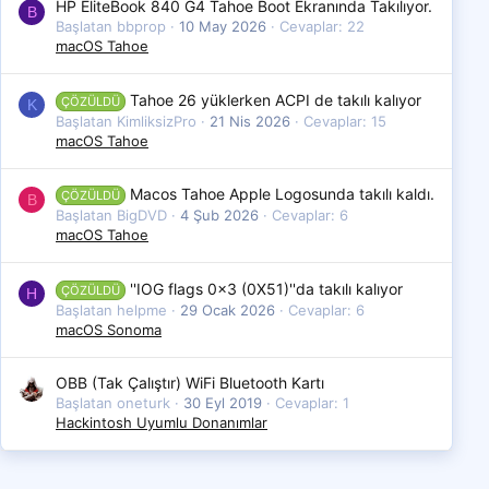
HP EliteBook 840 G4 Tahoe Boot Ekranında Takılıyor.
B
Başlatan bbprop
10 May 2026
Cevaplar: 22
macOS Tahoe
Tahoe 26 yüklerken ACPI de takılı kalıyor
ÇÖZÜLDÜ
K
Başlatan KimliksizPro
21 Nis 2026
Cevaplar: 15
macOS Tahoe
Macos Tahoe Apple Logosunda takılı kaldı.
ÇÖZÜLDÜ
B
Başlatan BigDVD
4 Şub 2026
Cevaplar: 6
macOS Tahoe
''IOG flags 0x3 (0X51)''da takılı kalıyor
ÇÖZÜLDÜ
H
Başlatan helpme
29 Ocak 2026
Cevaplar: 6
macOS Sonoma
OBB (Tak Çalıştır) WiFi Bluetooth Kartı
Başlatan oneturk
30 Eyl 2019
Cevaplar: 1
Hackintosh Uyumlu Donanımlar