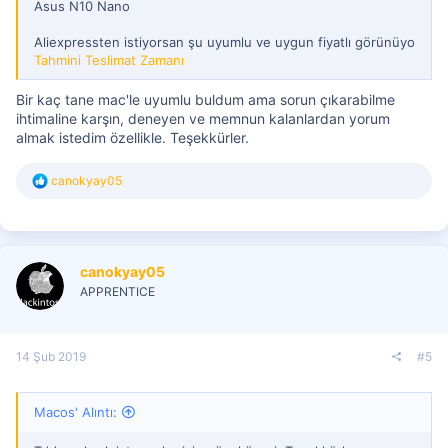
Asus N10 Nano
Aliexpressten istiyorsan şu uyumlu ve uygun fiyatlı görünüyo
Tahmini Teslimat Zamanı
Bir kaç tane mac'le uyumlu buldum ama sorun çıkarabilme
ihtimaline karşın, deneyen ve memnun kalanlardan yorum
almak istedim özellikle. Teşekkürler.
T
canokyay05
e
p
k
i
l
canokyay05
e
r
APPRENTICE
:
14 Şub 2019
#5
Macos' Alıntı: