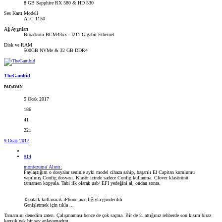
8 GB Sapphire RX 580 & HD 530
Ses Kartı Modeli
ALC 1150
Ağ Aygıtları
Broadcom BCM43xx - I211 Gigabit Ethernet
Disk ve RAM
500GB NVMe & 32 GB DDR4
TheGambid
PADAVAN
5 Ocak 2017
186
41
221
9 Ocak 2017
#14
montezuma' Alıntı:
Paylaştığım o dosyalar seninle ayki model cihaza sahip, başarılı El Capitan kurulumu
yapılmış Config dosyası. Klasör icinde sadece Config kullanma. Clover klasörünü
tamamen kopyala. Tabi ilk olarak usb/ EFI yedeğini al, ondan sonra.
Tapatalk kullanarak iPhone aracılığıyla gönderildi
Genişletmek için tıkla ...
Tamamını denedim zaten. Çalışmaması bence de çok saçma. Bir de 2. attığınız rehberde son kısım biraz
karışık pek bir şey anlayamadım