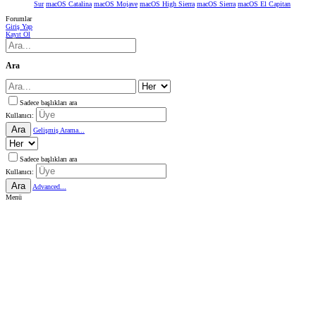
Sur
macOS Catalina
macOS Mojave
macOS High Sierra
macOS Sierra
macOS El Capitan
Forumlar
Giriş Yap
Kayıt Ol
Ara
Sadece başlıkları ara
Kullanıcı:
Ara
Gelişmiş Arama...
Sadece başlıkları ara
Kullanıcı:
Ara
Advanced...
Menü