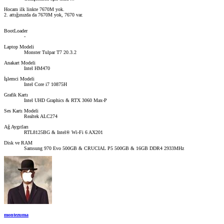
Hocam ilk linkte 7670M yok.
2. attığınızda da 7670M yok, 7670 var.
BootLoader
-
Laptop Modeli
Monster Tulpar T7 20.3.2
Anakart Modeli
Intel HM470
İşlemci Modeli
Intel Core i7 10875H
Grafik Kartı
Intel UHD Graphics & RTX 3060 Max-P
Ses Kartı Modeli
Realtek ALC274
Ağ Aygıtları
RTL8125BG & Intel® Wi-Fi 6 AX201
Disk ve RAM
Samsung 970 Evo 500GB & CRUCIAL P5 500GB & 16GB DDR4 2933MHz
montezuma