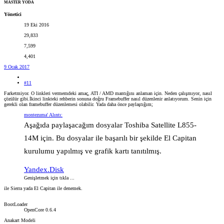
MASTER YODA
Yönetici
19 Eki 2016
29,833
7,599
4,401
9 Ocak 2017
#11
Farketmiyor. O linkleri vermemdeki amaç, ATI / AMD mantığını anlaman için. Neden çalışmıyor, nasıl
çözülür gibi.İkinci linkteki rehberin sonuna doğru Framebuffer nasıl düzenlenir anlatıyorum. Senin için
gerekli olan framebuffer düzenlemesi olabilir. Yada daha önce paylaştığım;
montezuma' Alıntı:
Aşağıda paylaşacağım dosyalar Toshiba Satellite L855-
14M için. Bu dosyalar ile başarılı bir şekilde El Capitan
kurulumu yapılmış ve grafik kartı tanıtılmış.
Yandex.Disk
Genişletmek için tıkla ...
ile Sierra yada El Capitan ile denemek.
BootLoader
OpenCore 0.6.4
Anakart Modeli