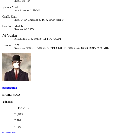
Intel HM470
İşlemci Modeli
Intel Core i7 10875H
Grafik Kartı
Intel UHD Graphics & RTX 3060 Max-P
Ses Kartı Modeli
Realtek ALC274
Ağ Aygıtları
RTL8125BG & Intel® Wi-Fi 6 AX201
Disk ve RAM
Samsung 970 Evo 500GB & CRUCIAL P5 500GB & 16GB DDR4 2933MHz
montezuma
MASTER YODA
Yönetici
19 Eki 2016
29,833
7,599
4,401
9 Ocak 2017