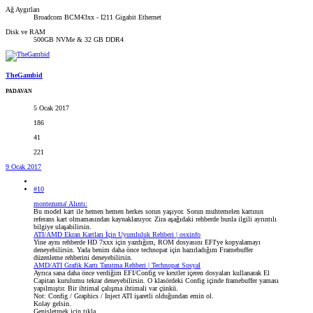
Ağ Aygıtları
Broadcom BCM43xx - I211 Gigabit Ethernet
Disk ve RAM
500GB NVMe & 32 GB DDR4
TheGambid
PADAVAN
5 Ocak 2017
186
41
221
9 Ocak 2017
#10
montezuma' Alıntı:
Bu model kart ile hemen hemen herkes sorun yaşıyor. Sorun muhtemelen kartının
referans kart olmamasından kaynaklanıyor. Zira aşağıdaki rehberde bunla ilgili ayrıntılı
bilgiye ulaşabilirsin.
ATI/AMD Ekran Kartları İçin Uyumluluk Rehberi | osxinfo
Yine aynı rehberde HD 7xxx için yazdığım, ROM dosyasını EFI'ye kopyalamayı
deneyebilirsin. Yada benim daha önce technopat için hazırladığım Framebuffer
düzenleme rehberini deneyebilirsin.
AMD/ATI Grafik Kartı Tanıtma Rehberi | Technopat Sosyal
Ayrıca sana daha önce verdiğim EFI/Config ve kextler içeren dosyaları kullanarak El
Capitan kurulumu tekrar deneyebilirsin. O klasördeki Config içinde framebuffer yaması
yapılmıştır. Bir ihtimal çalışma ihtimali var çünkü.
Not: Config / Graphics / Inject ATI işaretli olduğundan emin ol.
Kolay gelsin.
Genişletmek için tıkla ...