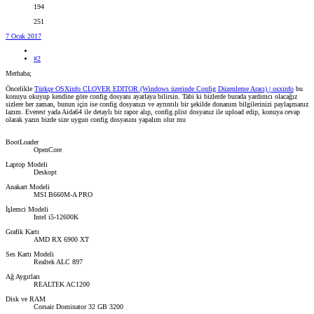
194
251
7 Ocak 2017
#2
Merhaba;
Öncelikle
Türkçe OSXinfo CLOVER EDITOR (Windows üzerinde Config Düzenleme Aracı) | osxinfo
bu
konuyu okuyup kendine göre config dosyanı ayarlaya bilirsin. Tabi ki bizlerde burada yardımcı olacağız
sizlere her zaman, bunun için ise config dosyanızı ve ayrıntılı bir şekilde donanım bilgilerinizi paylaşmanız
lazım. Everest yada Aida64 ile detaylı bir rapor alıp, config.plist dosyanız ile upload edip, konuya cevap
olarak yazın bizde size uygun config dosyasını yapalım olur mu
BootLoader
OpenCore
Laptop Modeli
Deskopt
Anakart Modeli
MSI B660M-A PRO
İşlemci Modeli
Intel i5-12600K
Grafik Kartı
AMD RX 6900 XT
Ses Kartı Modeli
Realtek ALC 897
Ağ Aygıtları
REALTEK AC1200
Disk ve RAM
Corsair Dominator 32 GB 3200