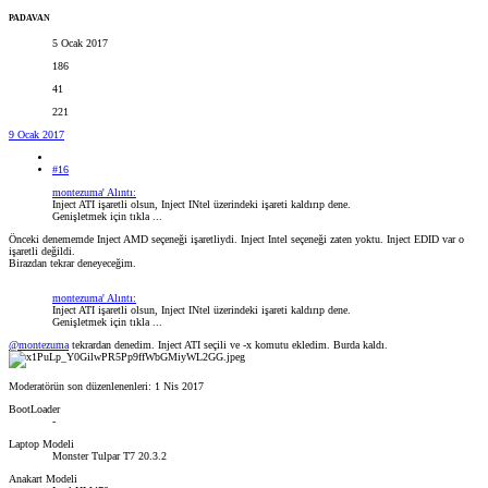
PADAVAN
5 Ocak 2017
186
41
221
9 Ocak 2017
#16
montezuma' Alıntı:
Inject ATI işaretli olsun, Inject INtel üzerindeki işareti kaldırıp dene.
Genişletmek için tıkla ...
Önceki denememde Inject AMD seçeneği işaretliydi. Inject Intel seçeneği zaten yoktu. Inject EDID var o
işaretli değildi.
Birazdan tekrar deneyeceğim.
montezuma' Alıntı:
Inject ATI işaretli olsun, Inject INtel üzerindeki işareti kaldırıp dene.
Genişletmek için tıkla ...
@montezuma
tekrardan denedim. Inject ATI seçili ve -x komutu ekledim. Burda kaldı.
Moderatörün son düzenlenenleri:
1 Nis 2017
BootLoader
-
Laptop Modeli
Monster Tulpar T7 20.3.2
Anakart Modeli