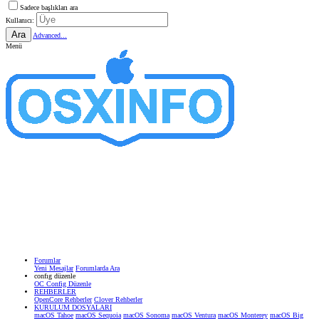
Sadece başlıkları ara
Kullanıcı:
Ara
Advanced...
Menü
Forumlar
Yeni Mesajlar
Forumlarda Ara
confıg düzenle
OC Config Düzenle
REHBERLER
OpenCore Rehberler
Clover Rehberler
KURULUM DOSYALARI
macOS Tahoe
macOS Sequoia
macOS Sonoma
macOS Ventura
macOS Monterey
macOS Big