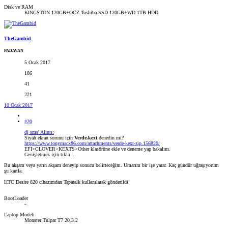
Disk ve RAM
KINGSTON 120GB+OCZ Toshiba SSD 120GB+WD 1TB HDD
TheGambid
PADAVAN
5 Ocak 2017
186
41
221
10 Ocak 2017
#20
dj sms' Alıntı:
Siyah ekran sorunu için
Verde.kext
denedin mi?
https://www.tonymacx86.com/attachments/verde-kext-zip.156820/
EFI>CLOVER>KEXTS>Other klasörüne ekle ve deneme yap bakalım.
Genişletmek için tıkla ...
Bu akşam veya yarın akşam deneyip sonucu belirteceğim. Umarım bir işe yarar. Kaç gündür uğraşıyorum
şu kartla.
HTC Desire 820 cihazımdan Tapatalk kullanılarak gönderildi
BootLoader
-
Laptop Modeli
Monster Tulpar T7 20.3.2