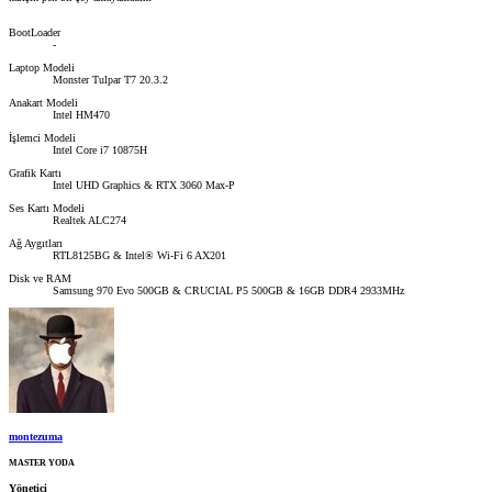
BootLoader
-
Laptop Modeli
Monster Tulpar T7 20.3.2
Anakart Modeli
Intel HM470
İşlemci Modeli
Intel Core i7 10875H
Grafik Kartı
Intel UHD Graphics & RTX 3060 Max-P
Ses Kartı Modeli
Realtek ALC274
Ağ Aygıtları
RTL8125BG & Intel® Wi-Fi 6 AX201
Disk ve RAM
Samsung 970 Evo 500GB & CRUCIAL P5 500GB & 16GB DDR4 2933MHz
montezuma
MASTER YODA
Yönetici