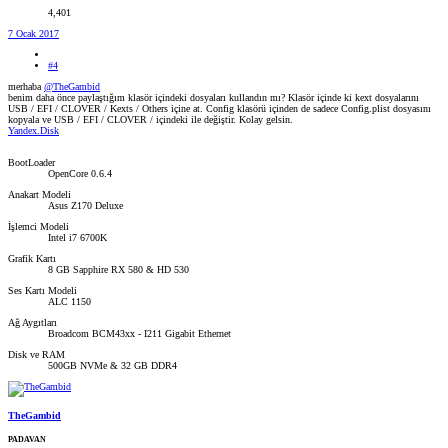
4,401
7 Ocak 2017
#4
merhaba
@TheGambid
benim daha önce paylaştığım klasör içindeki dosyaları kullandın mı? Klasör içinde ki kext dosyalarını
USB / EFI / CLOVER / Kexts / Others içine at. Config klasörü içinden de sadece Config.plist dosyasını
kopyala ve USB / EFI / CLOVER / içindeki ile değiştir. Kolay gelsin.
Yandex.Disk
BootLoader
OpenCore 0.6.4
Anakart Modeli
Asus Z170 Deluxe
İşlemci Modeli
Intel i7 6700K
Grafik Kartı
8 GB Sapphire RX 580 & HD 530
Ses Kartı Modeli
ALC 1150
Ağ Aygıtları
Broadcom BCM43xx - I211 Gigabit Ethernet
Disk ve RAM
500GB NVMe & 32 GB DDR4
TheGambid
PADAVAN