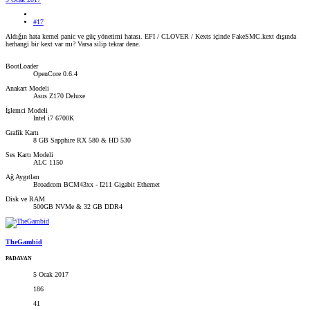
#17
Aldığın hata kernel panic ve güç yönetimi hatası. EFI / CLOVER / Kexts içinde FakeSMC.kext dışında
herhangi bir kext var mı? Varsa silip tekrar dene.
BootLoader
OpenCore 0.6.4
Anakart Modeli
Asus Z170 Deluxe
İşlemci Modeli
Intel i7 6700K
Grafik Kartı
8 GB Sapphire RX 580 & HD 530
Ses Kartı Modeli
ALC 1150
Ağ Aygıtları
Broadcom BCM43xx - I211 Gigabit Ethernet
Disk ve RAM
500GB NVMe & 32 GB DDR4
TheGambid
PADAVAN
5 Ocak 2017
186
41