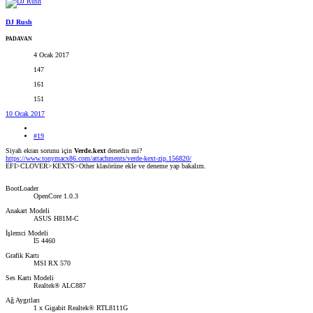
DJ Rush
PADAVAN
4 Ocak 2017
147
161
151
10 Ocak 2017
#19
Siyah ekran sorunu için
Verde.kext
denedin mi?
https://www.tonymacx86.com/attachments/verde-kext-zip.156820/
EFI>CLOVER>KEXTS>Other klasörüne ekle ve deneme yap bakalım.
BootLoader
OpenCore 1.0.3
Anakart Modeli
ASUS H81M-C
İşlemci Modeli
İ5 4460
Grafik Kartı
MSI RX 570
Ses Kartı Modeli
Realtek® ALC887
Ağ Aygıtları
1 x Gigabit Realtek® RTL8111G