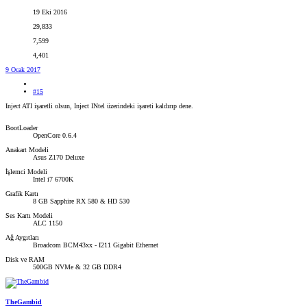
19 Eki 2016
29,833
7,599
4,401
9 Ocak 2017
#15
Inject ATI işaretli olsun, Inject INtel üzerindeki işareti kaldırıp dene.
BootLoader
OpenCore 0.6.4
Anakart Modeli
Asus Z170 Deluxe
İşlemci Modeli
Intel i7 6700K
Grafik Kartı
8 GB Sapphire RX 580 & HD 530
Ses Kartı Modeli
ALC 1150
Ağ Aygıtları
Broadcom BCM43xx - I211 Gigabit Ethernet
Disk ve RAM
500GB NVMe & 32 GB DDR4
TheGambid