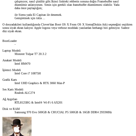
çalışmıyor, nasıl çözülür gibi.İkinci linkteki rehberin sonuna doğru Framebuffer nasıl
düzenlenir anlatıyorum. Senin için gerekli olan framebuffer düzenlemesi olabilir. Yada
daha önce paylaştığım;
ile Sierra yada El Capitan ile denemek.
Genişletmek için tıkla ...
O dosyadakileri kullandığımda Clover'dan Boot OS X From OS X Sierra(Diskin Adı) seçeneğini seçtikten
sonra siyah ekran kalıyor. Apple logosu veya verbose moddaki yazılardan herhangi biri gelmiyor. Sadece
düz siyah ekran.
BootLoader
-
Laptop Modeli
Monster Tulpar T7 20.3.2
Anakart Modeli
Intel HM470
İşlemci Modeli
Intel Core i7 10875H
Grafik Kartı
Intel UHD Graphics & RTX 3060 Max-P
Ses Kartı Modeli
Realtek ALC274
Ağ Aygıtları
RTL8125BG & Intel® Wi-Fi 6 AX201
Disk ve RAM
Samsung 970 Evo 500GB & CRUCIAL P5 500GB & 16GB DDR4 2933MHz