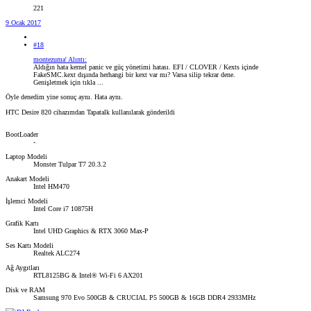
221
9 Ocak 2017
#18
montezuma' Alıntı:
Aldığın hata kernel panic ve güç yönetimi hatası. EFI / CLOVER / Kexts içinde
FakeSMC.kext dışında herhangi bir kext var mı? Varsa silip tekrar dene.
Genişletmek için tıkla ...
Öyle denedim yine sonuç aynı. Hata aynı.
HTC Desire 820 cihazımdan Tapatalk kullanılarak gönderildi
BootLoader
-
Laptop Modeli
Monster Tulpar T7 20.3.2
Anakart Modeli
Intel HM470
İşlemci Modeli
Intel Core i7 10875H
Grafik Kartı
Intel UHD Graphics & RTX 3060 Max-P
Ses Kartı Modeli
Realtek ALC274
Ağ Aygıtları
RTL8125BG & Intel® Wi-Fi 6 AX201
Disk ve RAM
Samsung 970 Evo 500GB & CRUCIAL P5 500GB & 16GB DDR4 2933MHz