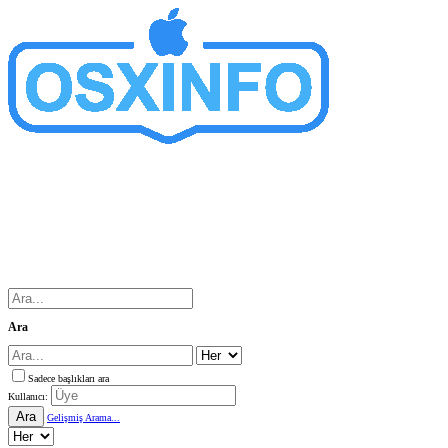
Ara
Sadece başlıkları ara
Kullanıcı:
Ara
Gelişmiş Arama...