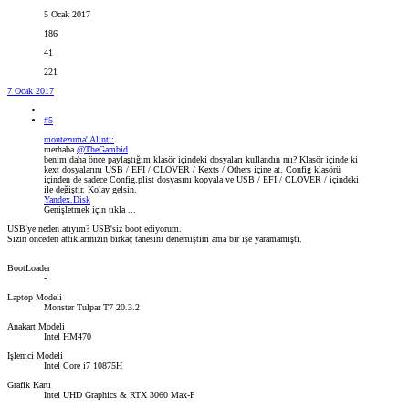
5 Ocak 2017
186
41
221
7 Ocak 2017
#5
montezuma' Alıntı:
merhaba
@TheGambid
benim daha önce paylaştığım klasör içindeki dosyaları kullandın mı? Klasör içinde ki
kext dosyalarını USB / EFI / CLOVER / Kexts / Others içine at. Config klasörü
içinden de sadece Config.plist dosyasını kopyala ve USB / EFI / CLOVER / içindeki
ile değiştir. Kolay gelsin.
Yandex.Disk
Genişletmek için tıkla ...
USB'ye neden atıyım? USB'siz boot ediyorum.
Sizin önceden attıklarınızın birkaç tanesini denemiştim ama bir işe yaramamıştı.
BootLoader
-
Laptop Modeli
Monster Tulpar T7 20.3.2
Anakart Modeli
Intel HM470
İşlemci Modeli
Intel Core i7 10875H
Grafik Kartı
Intel UHD Graphics & RTX 3060 Max-P