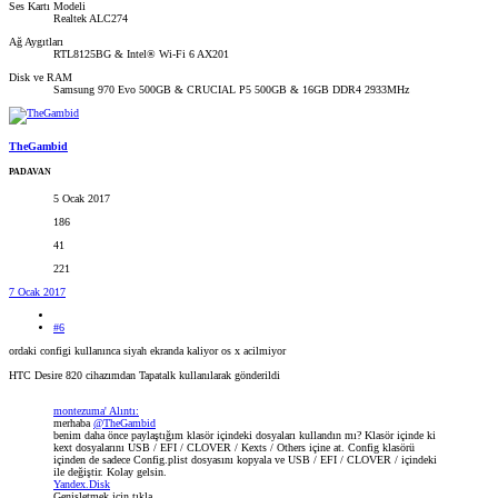
Ses Kartı Modeli
Realtek ALC274
Ağ Aygıtları
RTL8125BG & Intel® Wi-Fi 6 AX201
Disk ve RAM
Samsung 970 Evo 500GB & CRUCIAL P5 500GB & 16GB DDR4 2933MHz
TheGambid
PADAVAN
5 Ocak 2017
186
41
221
7 Ocak 2017
#6
ordaki configi kullanınca siyah ekranda kaliyor os x acilmiyor
HTC Desire 820 cihazımdan Tapatalk kullanılarak gönderildi
montezuma' Alıntı:
merhaba
@TheGambid
benim daha önce paylaştığım klasör içindeki dosyaları kullandın mı? Klasör içinde ki
kext dosyalarını USB / EFI / CLOVER / Kexts / Others içine at. Config klasörü
içinden de sadece Config.plist dosyasını kopyala ve USB / EFI / CLOVER / içindeki
ile değiştir. Kolay gelsin.
Yandex.Disk
Genişletmek için tıkla ...