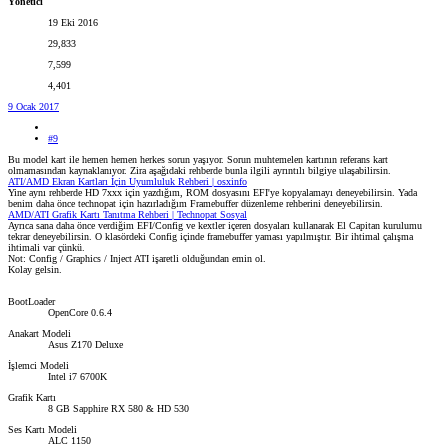
Yönetici
19 Eki 2016
29,833
7,599
4,401
9 Ocak 2017
#9
Bu model kart ile hemen hemen herkes sorun yaşıyor. Sorun muhtemelen kartının referans kart
olmamasından kaynaklanıyor. Zira aşağıdaki rehberde bunla ilgili ayrıntılı bilgiye ulaşabilirsin.
ATI/AMD Ekran Kartları İçin Uyumluluk Rehberi | osxinfo
Yine aynı rehberde HD 7xxx için yazdığım, ROM dosyasını EFI'ye kopyalamayı deneyebilirsin. Yada
benim daha önce technopat için hazırladığım Framebuffer düzenleme rehberini deneyebilirsin.
AMD/ATI Grafik Kartı Tanıtma Rehberi | Technopat Sosyal
Ayrıca sana daha önce verdiğim EFI/Config ve kextler içeren dosyaları kullanarak El Capitan kurulumu
tekrar deneyebilirsin. O klasördeki Config içinde framebuffer yaması yapılmıştır. Bir ihtimal çalışma
ihtimali var çünkü.
Not: Config / Graphics / Inject ATI işaretli olduğundan emin ol.
Kolay gelsin.
BootLoader
OpenCore 0.6.4
Anakart Modeli
Asus Z170 Deluxe
İşlemci Modeli
Intel i7 6700K
Grafik Kartı
8 GB Sapphire RX 580 & HD 530
Ses Kartı Modeli
ALC 1150