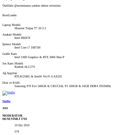
Özellikle @montezuma yardım ederse sevinirim.
BootLoader
-
Laptop Modeli
Monster Tulpar T7 20.3.2
Anakart Modeli
Intel HM470
İşlemci Modeli
Intel Core i7 10875H
Grafik Kartı
Intel UHD Graphics & RTX 3060 Max-P
Ses Kartı Modeli
Realtek ALC274
Ağ Aygıtları
RTL8125BG & Intel® Wi-Fi 6 AX201
Disk ve RAM
Samsung 970 Evo 500GB & CRUCIAL P5 500GB & 16GB DDR4 2933MHz
Sin0w
JEDI
MODERATOR
DENEYİMLİ ÜYE
19 Eki 2016
579