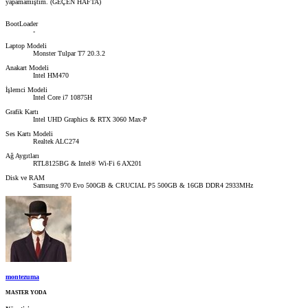
yapamamıştım. (GEÇEN HAFTA)
BootLoader
-
Laptop Modeli
Monster Tulpar T7 20.3.2
Anakart Modeli
Intel HM470
İşlemci Modeli
Intel Core i7 10875H
Grafik Kartı
Intel UHD Graphics & RTX 3060 Max-P
Ses Kartı Modeli
Realtek ALC274
Ağ Aygıtları
RTL8125BG & Intel® Wi-Fi 6 AX201
Disk ve RAM
Samsung 970 Evo 500GB & CRUCIAL P5 500GB & 16GB DDR4 2933MHz
montezuma
MASTER YODA