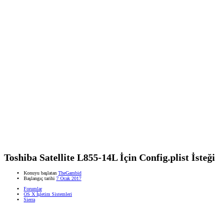
Toshiba Satellite L855-14L İçin Config.plist İsteği
Konuyu başlatan
TheGambid
Başlangıç tarihi
7 Ocak 2017
Forumlar
OS X İşletim Sistemleri
Sierra