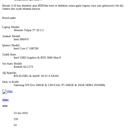
Hocam 5-10 kez denedim ama HDD'den boot et dedikten sonra apple logosu veya yazı gelmiyor(-v'de de).
Sadece düz siyah ekranda kalıyor.
BootLoader
-
Laptop Modeli
Monster Tulpar T7 20.3.2
Anakart Modeli
Intel HM470
İşlemci Modeli
Intel Core i7 10875H
Grafik Kartı
Intel UHD Graphics & RTX 3060 Max-P
Ses Kartı Modeli
Realtek ALC274
Ağ Aygıtları
RTL8125BG & Intel® Wi-Fi 6 AX201
Disk ve RAM
Samsung 970 Evo 500GB & CRUCIAL P5 500GB & 16GB DDR4 2933MHz
claus
JEDI
23 Ara 2016
226
54