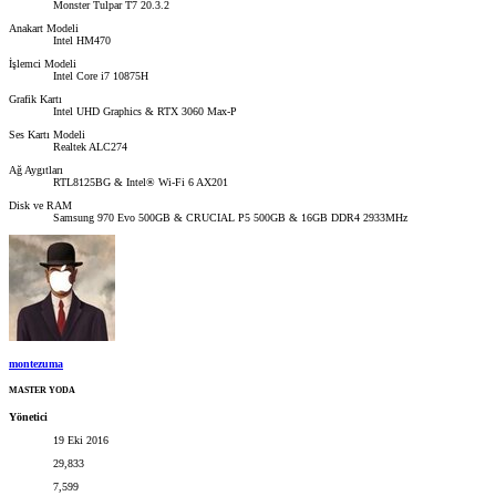
Monster Tulpar T7 20.3.2
Anakart Modeli
Intel HM470
İşlemci Modeli
Intel Core i7 10875H
Grafik Kartı
Intel UHD Graphics & RTX 3060 Max-P
Ses Kartı Modeli
Realtek ALC274
Ağ Aygıtları
RTL8125BG & Intel® Wi-Fi 6 AX201
Disk ve RAM
Samsung 970 Evo 500GB & CRUCIAL P5 500GB & 16GB DDR4 2933MHz
montezuma
MASTER YODA
Yönetici
19 Eki 2016
29,833
7,599