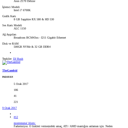
Asus Z170 Deluxe
İşlemci Modeli
Intel i7 6700K
Grafik Kartı
8 GB Sapphire RX 580 & HD 530
Ses Kartı Modeli
ALC 1150
Ağ Aygıtları
Broadcom BCM43xx - I211 Gigabit Ethernet
Disk ve RAM
500GB NVMe & 32 GB DDR4
Tepkiler:
DJ Rush
TheGambid
PADAVAN
5 Ocak 2017
186
41
221
9 Ocak 2017
#12
montezuma' Alıntı:
Farketmiyor. O linkleri vermemdeki amaç, ATI / AMD mantığını anlaman için. Neden