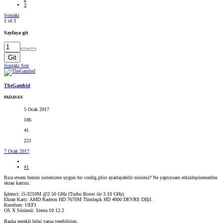
3
Sonraki
1 of 3
Sayfaya git
Git
Sonraki
Son
TheGambid
PADAVAN
5 Ocak 2017
186
41
221
7 Ocak 2017
#1
Rica etsem benim sistemime uygun bir config.plist ayarlayabilir misiniz? Ne yaptıysam etkinleştiremedim
ekran kartını.
İşlemci: i5-3210M @2.50 GHz (Turbo Boost ile 3.10 GHz)
Ekran Kartı: AMD Radeon HD 7670M Tümleşik HD 4000 DEVRE DIŞI.
Kurulum: UEFI
OS X Sürümü: Sierra 10.12.2
Başka gerekli bilgi varsa verebilirim.