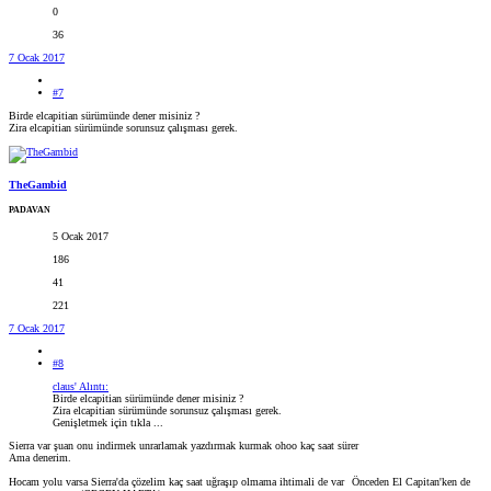
0
36
7 Ocak 2017
#7
Birde elcapitian sürümünde dener misiniz ?
Zira elcapitian sürümünde sorunsuz çalışması gerek.
TheGambid
PADAVAN
5 Ocak 2017
186
41
221
7 Ocak 2017
#8
claus' Alıntı:
Birde elcapitian sürümünde dener misiniz ?
Zira elcapitian sürümünde sorunsuz çalışması gerek.
Genişletmek için tıkla ...
Sierra var şuan onu indirmek unrarlamak yazdırmak kurmak ohoo kaç saat sürer
Ama denerim.
Hocam yolu varsa Sierra'da çözelim kaç saat uğraşıp olmama ihtimali de var
Önceden El Capitan'ken de