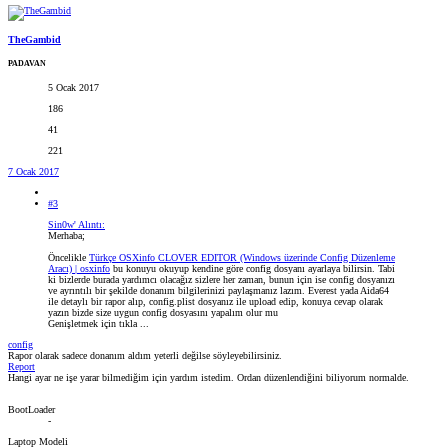
TheGambid
PADAVAN
5 Ocak 2017
186
41
221
7 Ocak 2017
#3
Sin0w' Alıntı:
Merhaba;
Öncelikle
Türkçe OSXinfo CLOVER EDITOR (Windows üzerinde Config Düzenleme
Aracı) | osxinfo
bu konuyu okuyup kendine göre config dosyanı ayarlaya bilirsin. Tabi
ki bizlerde burada yardımcı olacağız sizlere her zaman, bunun için ise config dosyanızı
ve ayrıntılı bir şekilde donanım bilgilerinizi paylaşmanız lazım. Everest yada Aida64
ile detaylı bir rapor alıp, config.plist dosyanız ile upload edip, konuya cevap olarak
yazın bizde size uygun config dosyasını yapalım olur mu
Genişletmek için tıkla ...
config
Rapor olarak sadece donanım aldım yeterli değilse söyleyebilirsiniz.
Report
Hangi ayar ne işe yarar bilmediğim için yardım istedim. Ordan düzenlendiğini biliyorum normalde.
BootLoader
-
Laptop Modeli