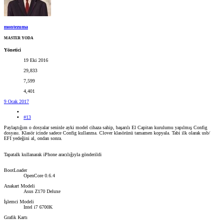
montezuma
MASTER YODA
Yönetici
19 Eki 2016
29,833
7,599
4,401
9 Ocak 2017
#13
Paylaştığım o dosyalar seninle ayki model cihaza sahip, başarılı El Capitan kurulumu yapılmış Config
dosyası. Klasör icinde sadece Config kullanma. Clover klasörünü tamamen kopyala. Tabi ilk olarak usb/
EFI yedeğini al, ondan sonra.
Tapatalk kullanarak iPhone aracılığıyla gönderildi
BootLoader
OpenCore 0.6.4
Anakart Modeli
Asus Z170 Deluxe
İşlemci Modeli
Intel i7 6700K
Grafik Kartı