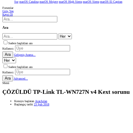
Sur
macOS Catalina
macOS Mojave
macOS High Sierra
macOS Sierra
macOS El Capitan
Forumlar
Giriş Yap
Kayıt Ol
Ara
Sadece başlıkları ara
Kullanıcı:
Ara
Gelişmiş Arama...
Sadece başlıkları ara
Kullanıcı:
Ara
Advanced...
Menü
ÇÖZÜLDÜ
TP-Link TL-WN727N v4 Kext sorunu
Konuyu başlatan
AcarAslan
Başlangıç tarihi
23 Şub 2018