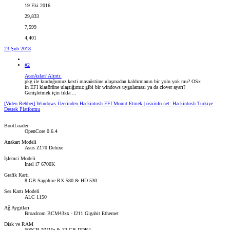
19 Eki 2016
29,833
7,599
4,401
23 Şub 2018
#2
AcarAslan' Alıntı:
pkg ile kurduğumuz kexti masaüstüne ulaşmadan kaldırmanın bir yolu yok mu? OSx
in EFI klasörüne ulaştığımız gibi bir windows uygulaması ya da clover ayarı?
Genişletmek için tıkla ...
[Video Rehber] Windows Üzerinden Hackintosh EFI Mount Etmek | osxinfo.net: Hackintosh Türkiye
Destek Platformu
BootLoader
OpenCore 0.6.4
Anakart Modeli
Asus Z170 Deluxe
İşlemci Modeli
Intel i7 6700K
Grafik Kartı
8 GB Sapphire RX 580 & HD 530
Ses Kartı Modeli
ALC 1150
Ağ Aygıtları
Broadcom BCM43xx - I211 Gigabit Ethernet
Disk ve RAM
500GB NVMe & 32 GB DDR4