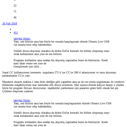
22
71
46
26 Şub 2018
#11
taluyka' Alıntı:
Yani, sen bilirsin ama ben böyle bir sorunla karşılaşırsam elimde Ubuntu Live USB
var onunla boot edip hallederdim.
Sürekli dosya alışverişi olacaksa da diskte ExFat formatlı bir bölüm oluşturup orayı
ortak kullanırdım ama yine de sen bilirsin.
Programı kullandım ama oradan hiç alışveriş yapmadım bunu da belirteyim. Kredi
kartı falan verme sen yine de
Genişletmek için tıkla ...
Sanal CC kullanıyorum internette. uygulama 275 tl ise CC'ye 280 tl aktarıyorum ve satın alıyorum.
patlatamazlar CCyi yani.
Masaüstü olsaydı makina 1 tane diski dediğin gibi yapardım ama şu da var tuxera uygulamam ile windows
bölümüne ulaşabiliyorum mac üzerinden ntfs dosya sistemine. Mac uçunca elimde kalıyor herşey o yüzden
böyle bir program ihtiyacı duyuyorum. teşekkürler yardımların için pazartesi günü belli olacak her şey.
Çözüme ulaşırsam yazarım.
taluyka' Alıntı:
Yani, sen bilirsin ama ben böyle bir sorunla karşılaşsaydım elimde Ubuntu Live USB
var onunla boot edip hallederdim.
Sürekli dosya alışverişi olacaksa da diskte ExFat formatlı bir bölüm oluşturup orayı
ortak kullanırdım ama yine de sen bilirsin.
Programı kullandım ama oradan hiç alışveriş yapmadım bunu da belirteyim. Kredi
kartı falan verme sen yine de