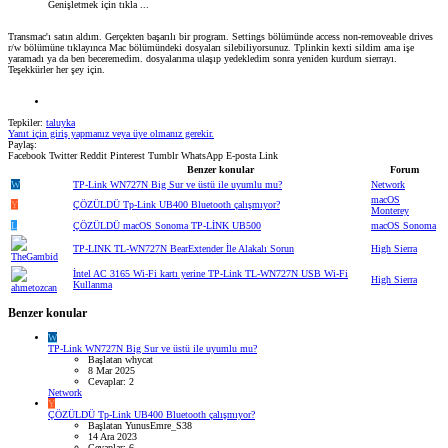
Genişletmek için tıkla ...
Transmac'ı satın aldım. Gerçekten başarılı bir program. Settings bölümünde access non-removeable drives
r/w bölümüne tıklayınca Mac bölümündeki dosyaları silebiliyorsunuz. Tplinkin kexti sildim ama işe
yaramadı ya da ben beceremedim. dosyalarıma ulaşıp yedekledim sonra yeniden kurdum sierrayı.
Teşekkürler her şey için.
Tepkiler:
taluyka
Yanıt için giriş yapmanız veya üye olmanız gerekir.
Paylaş:
Facebook
Twitter
Reddit
Pinterest
Tumblr
WhatsApp
E-posta
Link
Benzer konular
Forum
W
TP-Link WN727N Big Sur ve üstü ile uyumlu mu?
Network
macOS
Y
ÇÖZÜLDÜ
Tp-Link UB400 Bluetooth çalışmıyor?
Monterey
L
ÇÖZÜLDÜ
macOS Sonoma TP-LİNK UB500
macOS Sonoma
TP-LINK TL-WN727N BearExtender İle Alakalı Sorun
High Sierra
İntel AC 3165 Wi-Fi kartı yerine TP-Link TL-WN727N USB Wi-Fi
High Sierra
Kullanma
Benzer konular
W
TP-Link WN727N Big Sur ve üstü ile uyumlu mu?
Başlatan whycat
8 Mar 2025
Cevaplar: 2
Network
Y
ÇÖZÜLDÜ
Tp-Link UB400 Bluetooth çalışmıyor?
Başlatan YunusEmre_S38
14 Ara 2023
Cevaplar: 6