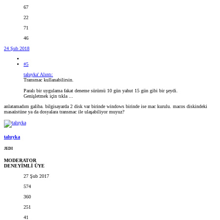
67
22
71
46
24 Şub 2018
#5
taluyka' Alıntı:
Transmac kullanabilirsin.
Paralı bir uygulama fakat deneme sürümü 10 gün yahut 15 gün gibi bir şeydi.
Genişletmek için tıkla ...
anlatamadım galiba. bilgisayarda 2 disk var birinde windows birinde ise mac kurulu. macos diskindeki
masaüstüne ya da dosyalara transmac ile ulaşabiliyor muyuz?
taluyka
JEDI
MODERATOR
DENEYİMLİ ÜYE
27 Şub 2017
574
360
251
41