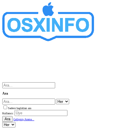
Ara
Sadece başlıkları ara
Kullanıcı:
Ara
Gelişmiş Arama...