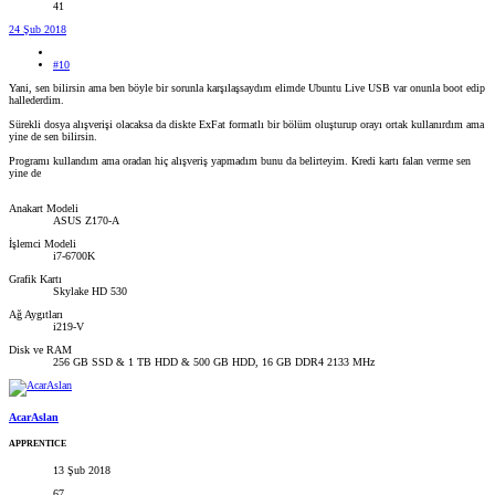
41
24 Şub 2018
#10
Yani, sen bilirsin ama ben böyle bir sorunla karşılaşsaydım elimde Ubuntu Live USB var onunla boot edip
hallederdim.
Sürekli dosya alışverişi olacaksa da diskte ExFat formatlı bir bölüm oluşturup orayı ortak kullanırdım ama
yine de sen bilirsin.
Programı kullandım ama oradan hiç alışveriş yapmadım bunu da belirteyim. Kredi kartı falan verme sen
yine de
Anakart Modeli
ASUS Z170-A
İşlemci Modeli
i7-6700K
Grafik Kartı
Skylake HD 530
Ağ Aygıtları
i219-V
Disk ve RAM
256 GB SSD & 1 TB HDD & 500 GB HDD, 16 GB DDR4 2133 MHz
AcarAslan
APPRENTICE
13 Şub 2018
67