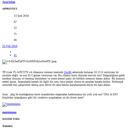
AcarAslan
APPRENTICE
13 Şub 2018
67
22
71
46
23 Şub 2018
#1
TP-Link TL-WN727N v4 cihazının internet üzerinde
Osx86
adresinde bulunan 10.12.6 versiyonu ile
uyumlu değil. en son El Capitan versiyonu var. Bu cihazın kexti elinizde mevcut mu? Dalgınlığıma geldi
kurdum dosyayı ve kurmuş bulundum ve sierra kernel panic ile birlikte memory hatası aldım. Bu konuyu
neden açtım. Aramalarda bunun ile ilgili bir soru veya çözüm olursa en azından burada birikir. Technopat
sitesinde biri çalıştırdım demiş aynı driver ile ama benim kurulumumda böyle bir hata aldım.
Soru : pkg ile kurduğumuz kexti masaüstüne ulaşmadan kaldırmanın bir yolu yok mu? OSx in EFI
klasörüne ulaştığımız gibi bir windows uygulaması ya da clover ayarı?
montezuma
MASTER YODA
Yönetici