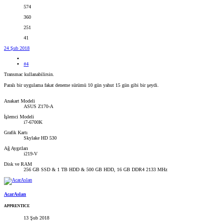
574
360
251
41
24 Şub 2018
#4
Transmac kullanabilirsin.
Paralı bir uygulama fakat deneme sürümü 10 gün yahut 15 gün gibi bir şeydi.
Anakart Modeli
ASUS Z170-A
İşlemci Modeli
i7-6700K
Grafik Kartı
Skylake HD 530
Ağ Aygıtları
i219-V
Disk ve RAM
256 GB SSD & 1 TB HDD & 500 GB HDD, 16 GB DDR4 2133 MHz
AcarAslan
APPRENTICE
13 Şub 2018