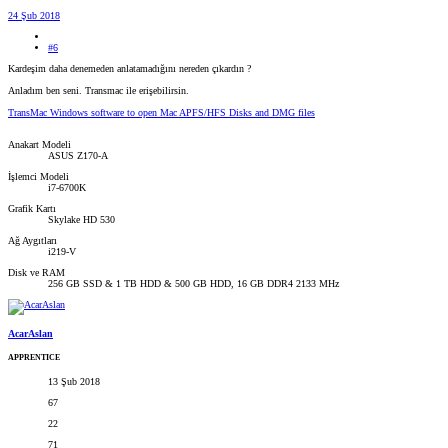
24 Şub 2018
#6
Kardeşim daha denemeden anlatamadığını nereden çıkardın ?
Anladım ben seni. Transmac ile erişebilirsin.
TransMac Windows software to open Mac APFS/HFS Disks and DMG files
Anakart Modeli
ASUS Z170-A
İşlemci Modeli
i7-6700K
Grafik Kartı
Skylake HD 530
Ağ Aygıtları
i219-V
Disk ve RAM
256 GB SSD & 1 TB HDD & 500 GB HDD, 16 GB DDR4 2133 MHz
AcarAslan
APPRENTICE
13 Şub 2018
67
22
71