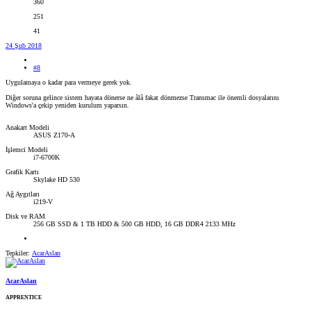
360
251
41
24 Şub 2018
#8
Uygulamaya o kadar para vermeye gerek yok.
Diğer soruna gelince sistem hayata dönerse ne âlâ fakat dönmezse Transmac ile önemli dosyalarını
Windows'a çekip yeniden kurulum yaparsın.
Anakart Modeli
ASUS Z170-A
İşlemci Modeli
i7-6700K
Grafik Kartı
Skylake HD 530
Ağ Aygıtları
i219-V
Disk ve RAM
256 GB SSD & 1 TB HDD & 500 GB HDD, 16 GB DDR4 2133 MHz
Tepkiler:
AcarAslan
AcarAslan
APPRENTICE