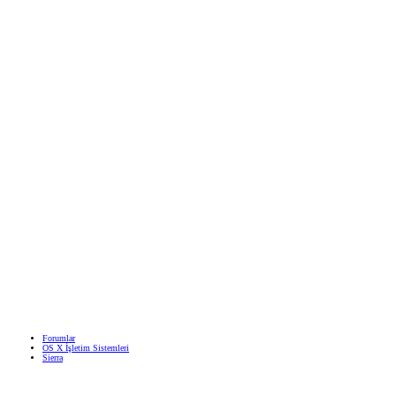
Forumlar
OS X İşletim Sistemleri
Sierra