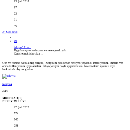
13 Şub 2018
67
22
71
46
24 Şub 2018
#9
taluyka' Alıntı:
Uygulamaya o kadar para vermeye gerek yok.
Genişletmek için tıkla ...
Ofis ve finalcut satın almış biriyim
Zenginim para bende hissiyatı yaşatmak istemiyorum. Imacim var
orada kullanıyorum uygulamaları. İhtiyaç oluyor böyle uygulamalara. Notebookum uyumlu diye
hackintosh olayına girdim.
taluyka
JEDI
MODERATOR
DENEYİMLİ ÜYE
27 Şub 2017
574
360
251