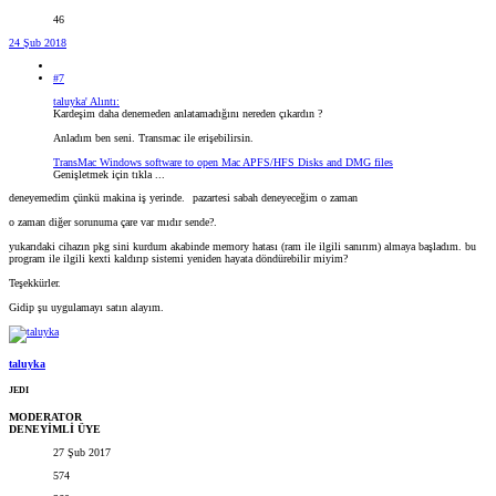
46
24 Şub 2018
#7
taluyka' Alıntı:
Kardeşim daha denemeden anlatamadığını nereden çıkardın ?
Anladım ben seni. Transmac ile erişebilirsin.
TransMac Windows software to open Mac APFS/HFS Disks and DMG files
Genişletmek için tıkla ...
deneyemedim çünkü makina iş yerinde.
pazartesi sabah deneyeceğim o zaman
o zaman diğer sorunuma çare var mıdır sende?.
yukarıdaki cihazın pkg sini kurdum akabinde memory hatası (ram ile ilgili sanırım) almaya başladım. bu
program ile ilgili kexti kaldırıp sistemi yeniden hayata döndürebilir miyim?
Teşekkürler.
Gidip şu uygulamayı satın alayım.
taluyka
JEDI
MODERATOR
DENEYİMLİ ÜYE
27 Şub 2017
574