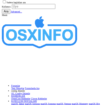
Sadece başlıkları ara
Kullanıcı:
Ara
Advanced...
Menü
Forumlar
Yeni Mesajlar
Forumlarda Ara
confıg düzenle
OC Config Düzenle
REHBERLER
OpenCore Rehberler
Clover Rehberler
KURULUM DOSYALARI
macOS Tahoe
macOS Sequoia
macOS Sonoma
macOS Ventura
macOS Monterey
macOS Big