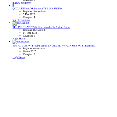
macOS Monterey
L
ÇÖZÜLDÜ
macOS Sonoma TP-LİNK UB500
Başlatan lifemerchantt
5 Kas 2023
Cevaplar: 4
macOS Sonoma
TP-LINK TL-WN727N BearExtender İle Alakalı Sorun
Başlatan TheGambid
14 Tem 2018
Cevaplar: 0
High Sierra
İntel AC 3165 Wi-Fi kartı yerine TP-Link TL-WN727N USB Wi-Fi Kullanma
Başlatan ahmetozcan
18 Ara 2017
Cevaplar: 2
High Sierra