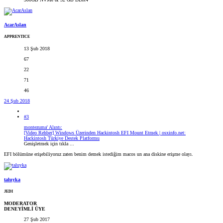
AcarAslan
APPRENTICE
13 Şub 2018
67
22
71
46
24 Şub 2018
#3
montezuma' Alıntı:
[Video Rehber] Windows Üzerinden Hackintosh EFI Mount Etmek | osxinfo.net:
Hackintosh Türkiye Destek Platformu
Genişletmek için tıkla ...
EFI bölümüne erişebiliyoruz zaten benim demek istediğim macos un ana diskine erişme olayı.
taluyka
JEDI
MODERATOR
DENEYİMLİ ÜYE
27 Şub 2017