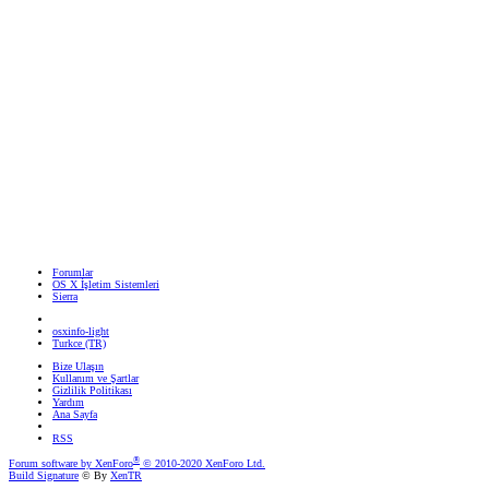
Forumlar
OS X İşletim Sistemleri
Sierra
osxinfo-light
Turkce (TR)
Bize Ulaşın
Kullanım ve Şartlar
Gizlilik Politikası
Yardım
Ana Sayfa
RSS
®
Forum software by XenForo
© 2010-2020 XenForo Ltd.
Build Signature
© By
XenTR