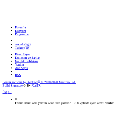
Forumlar
Dosyalar
Programlar
osxinfo-light
Turkce (TR)
Bize Ulaşın
Kullanım ve Şartlar
Gizlilik Politikası
Yardım
Ana Sayfa
RSS
®
Forum software by XenForo
© 2010-2020 XenForo Ltd.
Build Signature
© By
XenTR
Üst
Alt
Forum harici özel yardım kesinlikle yasaktır! Bu taleplerde uyarı cezası verilir!