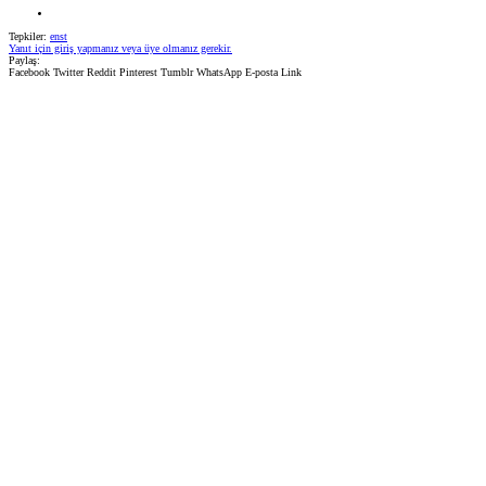
Tepkiler:
enst
Yanıt için giriş yapmanız veya üye olmanız gerekir.
Paylaş:
Facebook
Twitter
Reddit
Pinterest
Tumblr
WhatsApp
E-posta
Link