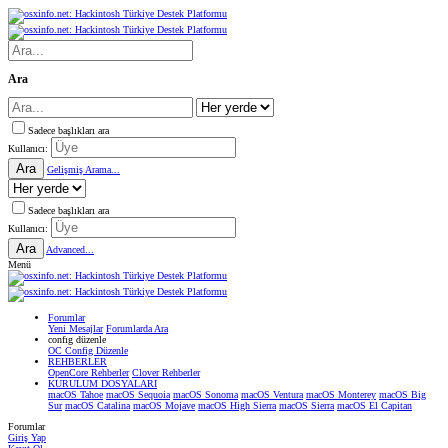
Ara
Sadece başlıkları ara
Kullanıcı:
Ara
Gelişmiş Arama...
Sadece başlıkları ara
Kullanıcı:
Ara
Advanced...
Menü
Forumlar
Yeni Mesajlar
Forumlarda Ara
confıg düzenle
OC Config Düzenle
REHBERLER
OpenCore Rehberler
Clover Rehberler
KURULUM DOSYALARI
macOS Tahoe
macOS Sequoia
macOS Sonoma
macOS Ventura
macOS Monterey
macOS Big
Sur
macOS Catalina
macOS Mojave
macOS High Sierra
macOS Sierra
macOS El Capitan
Forumlar
Giriş Yap