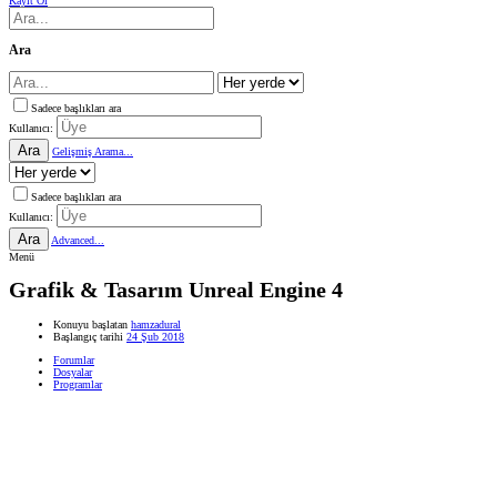
Kayıt Ol
Ara
Sadece başlıkları ara
Kullanıcı:
Ara
Gelişmiş Arama...
Sadece başlıkları ara
Kullanıcı:
Ara
Advanced...
Menü
Grafik & Tasarım
Unreal Engine 4
Konuyu başlatan
hamzadural
Başlangıç tarihi
24 Şub 2018
Forumlar
Dosyalar
Programlar