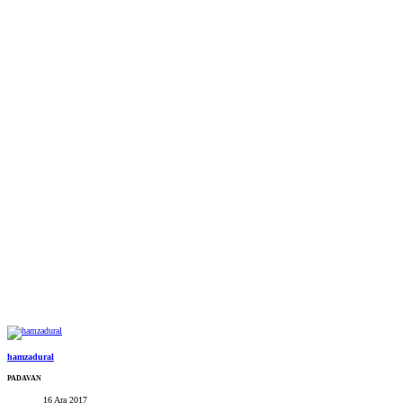
hamzadural
PADAVAN
16 Ara 2017