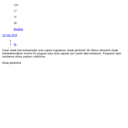
124
17
71
28
Bishkek
24 Şub 2018
#1
Genel olarak kod kullanmadan oyun yapma uygulaması olarak görülsede 3ds Maxın alternatifi olarak
kullanabileceğiniz ücretsiz bir program (ama oyun yapmak için yinede daha kullanıslı). Programla ilgili
sorularınız olursa yardımcı olabilirim.
Ekran görüntüsü