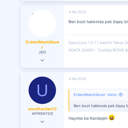
4 Nis 2025
Ben boot hakkında pek bişey b
ErdemMantıSeve
OpenCore 1.0.7
macOS Tahoe 2
r
ADATA SU650 - Toshiba RC500 
JEDI
2 Eki 2023
348
50
4 Nis 2025
U
251
ErdemMantıSever' Alıntı:
Ben boot hakkında pek bişey 
umutharden13
APPRENTICE
Hayırlısı be Kardeşim
5 Şub 2021