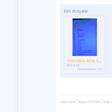
1
Ekli dosyalar
21
708D5BDA-6E18-4284-9586-9C09F8AA3847.jpeg
808.4 KB
Görüntüleme: 130
Opencore
Asus P7H55m
İntel