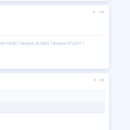
#4
560 (4GB)
Realtek ALC892
Realtek RTL8111
#5