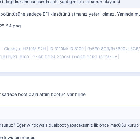
li degil kurulm esnasında apfs yaptıgım için mi sorun oluyor ki
I bölüntüsüne sadece EFI klasörünü atmanız yeterli olmaz. Yanında mu
E
Gigabyte H310M S2H
i3 3110M/ i3 8100
Rx590 8GB/Rx6600xt 8G
TL8111/RTL8100
24GB DDR4 2300MHz/8GB DDR3 1600MHz
 sadece boot olanı attım boot64 var birde
sunuz? Eğer windowsla dualboot yapacaksanız ilk önce macOSu kurup 
windows biri macos