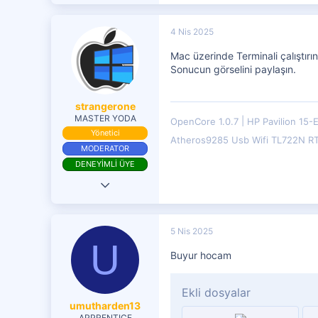
4 Nis 2025
Mac üzerinde Terminali çalıştırın
Sonucun görselini paylaşın.
strangerone
MASTER YODA
OpenCore 1.0.7
HP Pavilion 15-
Yönetici
Atheros9285 Usb Wifi TL722N R
MODERATOR
DENEYİMLİ ÜYE
9 Haz 2017
18,985
9,675
5 Nis 2025
U
4,401
Buyur hocam
Ekli dosyalar
umutharden13
APPRENTICE