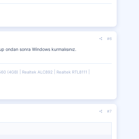
#6
p ondan sonra Windows kurmalısınız.
560 (4GB)
Realtek ALC892
Realtek RTL8111
#7