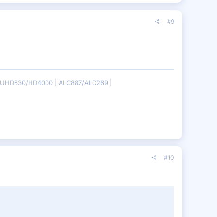
#9
B/UHD630/HD4000
ALC887/ALC269
#10