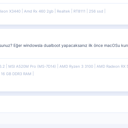
 Xeon X3440
Amd Rx 460 2gb
Realtek
RT8111
256 ssd
unuz? Eğer windowsla dualboot yapacaksanız ilk önce macOSu kuru
6.2
MSI A520M Pro (MS-7D14)
AMD Ryzen 3 3100
AMD Radeon RX 
& 16 GB DDR3 RAM