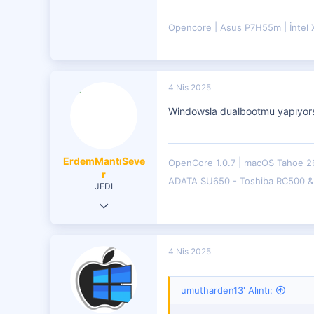
22
1
Opencore
Asus P7H55m
İntel
21
4 Nis 2025
Windowsla dualbootmu yapıyors
ErdemMantıSeve
OpenCore 1.0.7
macOS Tahoe 2
r
ADATA SU650 - Toshiba RC500 
JEDI
2 Eki 2023
348
50
4 Nis 2025
251
umutharden13' Alıntı: