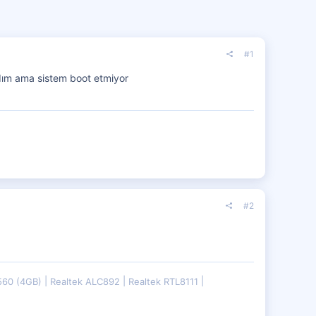
#1
dım ama sistem boot etmiyor
#2
560 (4GB)
Realtek ALC892
Realtek RTL8111