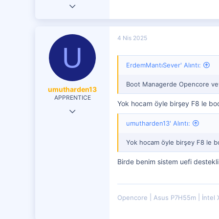
2 Eki 2023
348
50
4 Nis 2025
U
251
ErdemMantıSever' Alıntı:
Boot Managerde Opencore veya
umutharden13
APPRENTICE
Yok hocam öyle birşey F8 le boo
5 Şub 2021
umutharden13' Alıntı:
22
1
Yok hocam öyle birşey F8 le bo
21
Birde benim sistem uefi destekli
Opencore
Asus P7H55m
İntel