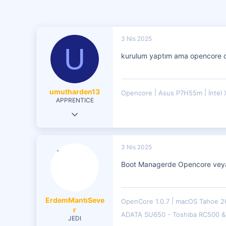
3 Nis 2025
U
kurulum yaptım ama opencore co
umutharden13
Opencore
Asus P7H55m
İntel
APPRENTICE
5 Şub 2021
22
1
3 Nis 2025
21
Boot Managerde Opencore veya 
ErdemMantıSeve
OpenCore 1.0.7
macOS Tahoe 2
r
ADATA SU650 - Toshiba RC500 
JEDI