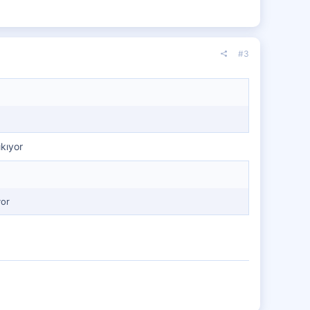
#3
kıyor
yor