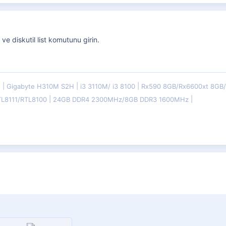
 ve diskutil list komutunu girin.
E
Gigabyte H310M S2H
i3 3110M/ i3 8100
Rx590 8GB/Rx6600xt 8G
TL8111/RTL8100
24GB DDR4 2300MHz/8GB DDR3 1600MHz