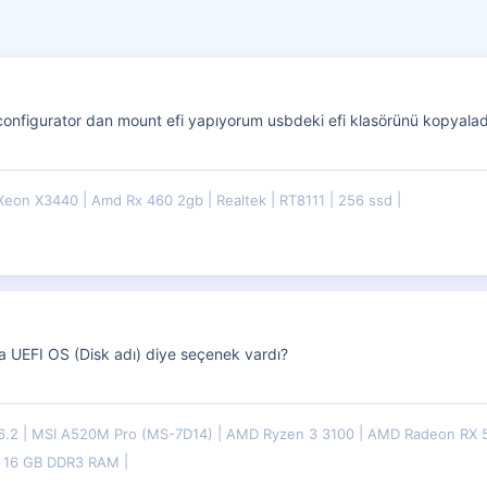
nfigurator dan mount efi yapıyorum usbdeki efi klasörünü kopyala
 Xeon X3440
Amd Rx 460 2gb
Realtek
RT8111
256 ssd
UEFI OS (Disk adı) diye seçenek vardı?
6.2
MSI A520M Pro (MS-7D14)
AMD Ryzen 3 3100
AMD Radeon RX 
& 16 GB DDR3 RAM