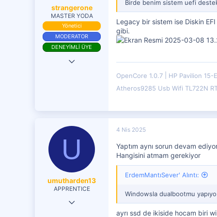
Birde benim sistem uefi destek
strangerone
MASTER YODA
Legacy bir sistem ise Diskin EF
Yönetici
gibi.
MODERATOR
DENEYİMLİ ÜYE
9 Haz 2017
18,985
OpenCore 1.0.7
HP Pavilion 15-
9,675
Atheros9285 Usb Wifi TL722N R
4,401
4 Nis 2025
U
Yaptım aynı sorun devam ediyor
Hangisini atmam gerekiyor
ErdemMantıSever' Alıntı:
umutharden13
APPRENTICE
Windowsla dualbootmu yapıyor
5 Şub 2021
ayrı ssd de ikiside hocam biri 
22