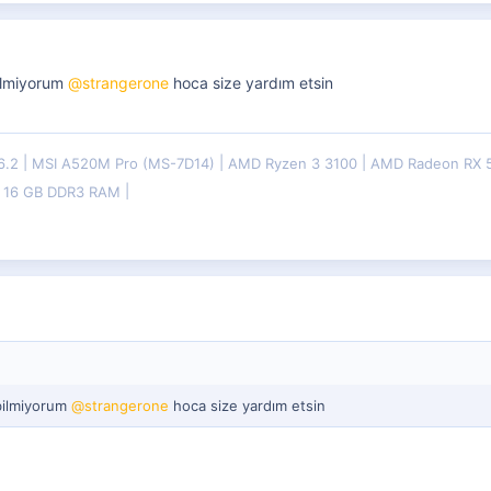
ilmiyorum
@strangerone
hoca size yardım etsin
6.2
MSI A520M Pro (MS-7D14)
AMD Ryzen 3 3100
AMD Radeon RX 
& 16 GB DDR3 RAM
bilmiyorum
@strangerone
hoca size yardım etsin