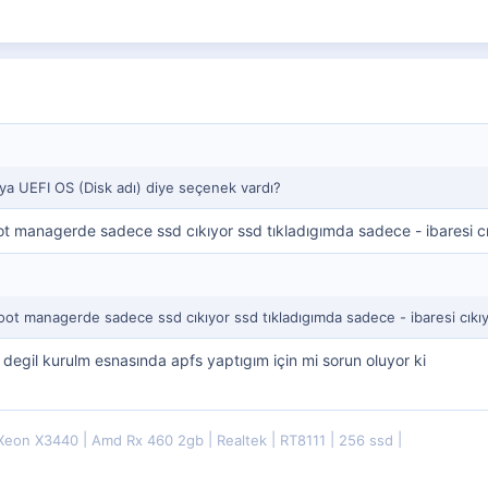
 UEFI OS (Disk adı) diye seçenek vardı?
t managerde sadece ssd cıkıyor ssd tıkladıgımda sadece - ibaresi cı
ot managerde sadece ssd cıkıyor ssd tıkladıgımda sadece - ibaresi cıkı
 degil kurulm esnasında apfs yaptıgım için mi sorun oluyor ki
 Xeon X3440
Amd Rx 460 2gb
Realtek
RT8111
256 ssd