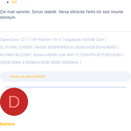
#4
Çin malı sanırım. Sorun olabilir. Varsa elinizde farklı bir ssd onunla
deneyin.
OpenCore 1.0.7
HP Pavilion 15-E
Gigabyte H310M S2H
i3 3110M/ i3 8100
Rx590 8GB/Rx6600xt 8GB/UHD630/HD4000
ALC887/ALC269
Atheros9285 Usb Wifi TL722N RTL8111/RTL8100
24GB DDR4 2300MHz/8GB DDR3 1600MHz
T
kindo
ve
turko35408
e
p
k
D
i
l
e
r
:
Decline