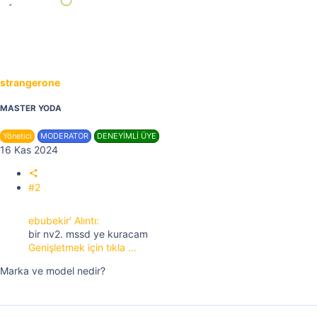
strangerone
MASTER YODA
Yönetici
MODERATOR
DENEYİMLİ ÜYE
16 Kas 2024
#2
ebubekir' Alıntı:
bir nv2. mssd ye kuracam
Genişletmek için tıkla ...
Marka ve model nedir?