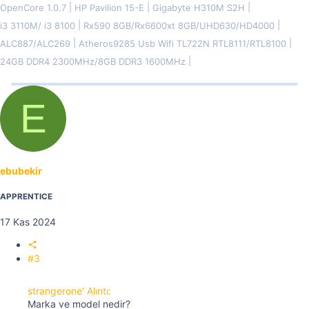
OpenCore 1.0.7
HP Pavilion 15-E
Gigabyte H310M S2H
i3 3110M/ i3 8100
Rx590 8GB/Rx6600xt 8GB/UHD630/HD4000
ALC887/ALC269
Atheros9285 Usb Wifi TL722N RTL8111/RTL8100
24GB DDR4 2300MHz/8GB DDR3 1600MHz
E
ebubekir
APPRENTICE
17 Kas 2024
#3
strangerone' Alıntı:
Marka ve model nedir?