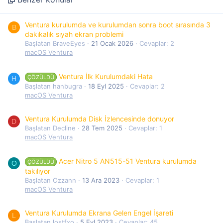
Ventura kurulumda ve kurulumdan sonra boot sırasında 3
B
dakıkalık sıyah ekran problemi
Başlatan BraveEyes
21 Ocak 2026
Cevaplar: 2
macOS Ventura
Ventura İlk Kurulumdaki Hata
ÇÖZÜLDÜ
H
Başlatan hanbugra
18 Eyl 2025
Cevaplar: 2
macOS Ventura
Ventura Kurulumda Disk İzlencesinde donuyor
D
Başlatan Decline
28 Tem 2025
Cevaplar: 1
macOS Ventura
Acer Nitro 5 AN515-51 Ventura kurulumda
ÇÖZÜLDÜ
O
takılıyor
Başlatan Ozzann
13 Ara 2023
Cevaplar: 1
macOS Ventura
Ventura Kurulumda Ekrana Gelen Engel İşareti
L
Başlatan lostfxo
5 Eyl 2023
Cevaplar: 45