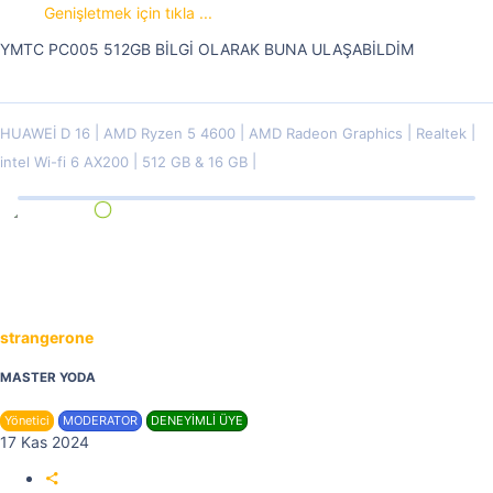
Genişletmek için tıkla ...
YMTC PC005 512GB BİLGİ OLARAK BUNA ULAŞABİLDİM
HUAWEİ D 16
AMD Ryzen 5 4600
AMD Radeon Graphics
Realtek
intel Wi-fi 6 AX200
512 GB & 16 GB
strangerone
MASTER YODA
Yönetici
MODERATOR
DENEYİMLİ ÜYE
17 Kas 2024