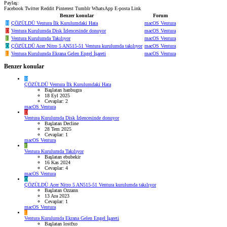
Paylaş:
Facebook
Twitter
Reddit
Pinterest
Tumblr
WhatsApp
E-posta
Link
Benzer konular
Forum
H
ÇÖZÜLDÜ
Ventura İlk Kurulumdaki Hata
macOS Ventura
D
Ventura Kurulumda Disk İzlencesinde donuyor
macOS Ventura
E
Ventura Kurulumda Takılıyor
macOS Ventura
O
ÇÖZÜLDÜ
Acer Nitro 5 AN515-51 Ventura kurulumda takılıyor
macOS Ventura
L
Ventura Kurulumda Ekrana Gelen Engel İşareti
macOS Ventura
Benzer konular
H
ÇÖZÜLDÜ
Ventura İlk Kurulumdaki Hata
Başlatan hanbugra
18 Eyl 2025
Cevaplar: 2
macOS Ventura
D
Ventura Kurulumda Disk İzlencesinde donuyor
Başlatan Decline
28 Tem 2025
Cevaplar: 1
macOS Ventura
E
Ventura Kurulumda Takılıyor
Başlatan ebubekir
16 Kas 2024
Cevaplar: 4
macOS Ventura
O
ÇÖZÜLDÜ
Acer Nitro 5 AN515-51 Ventura kurulumda takılıyor
Başlatan Ozzann
13 Ara 2023
Cevaplar: 1
macOS Ventura
L
Ventura Kurulumda Ekrana Gelen Engel İşareti
Başlatan lostfxo