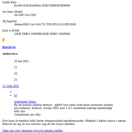
Grafik Kartı
Rx590 8GB/Rx6600xt 8GB/UHD630/HD4000
Ses Kartı Modeli
ALC887/ALC269
Ağ Aygıtları
Atheros9285 Usb Wifi TL722N RTL8111/RTL8100
Disk ve RAM
24GB DDR4 2300MHz/8GB DDR3 1600MHz
B
BraveEyes
APPRENTICE
29 Ara 2025
11
10
21
21 Ocak 2026
#3
strangerone' Alıntı:
Bu iki komutu kaldırıp deneyin. -igfxblt kısa süreli siyah ekran sorununun çözümü
için kullanılır. Kaldırın. Sorunu WEG.kext 1.6.5 sürümünün halledip halletmediği
belli olur
Genişletmek için tıkla ...
Evet bunu da denedim belki benim donanımımdan kaynaklanıyordur. Maalesef 3 dakıka oluyor o zaman.
Hatta bu iki arg ile son versiyon weg de bile oluyor denedim.
Yanıt için giriş yapmanız veya üye olmanız gerekir.