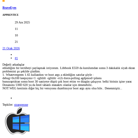
B
BraveEyes
APPRENTICE
29 Ara 2025
11
10
21
21 Ocak 2026
#1
Değerli arkadaşlar
edindiğim bir tecrübeyi paylaşmak istiyorum. Lifebook E559 da kurulumdan sonra 3 dakıkalık siyah ekran
problemini şu şekilde çözdüm.
1. Whatevergreen 1.65 kullandım ve boot args a eklediğim satırlar şöyle :
debug=0x100 keepsyms=1 -igfxblt -igfxblr -vi2c-force-polling agdpmod=pikera
bunuyaptıktan sonra boot 30 saniyeye düştü çok boot ettim ve düzgün çalışıyor. belki birinin işine yarar.
Donanımı UHD 620 ya da İntel tabanlı eranakrtı olanlar için denenebilir..
NOT:WEG kextinin diğer hiç bir versıyonu duzeltmıyor boot args aynı olsa bile.. Denenmiştir...
Tepkiler:
strangerone