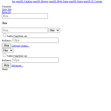
Sur
macOS Catalina
macOS Mojave
macOS High Sierra
macOS Sierra
macOS El Capitan
Forumlar
Giriş Yap
Kayıt Ol
Ara
Sadece başlıkları ara
Kullanıcı:
Ara
Gelişmiş Arama...
Sadece başlıkları ara
Kullanıcı:
Ara
Advanced...
Menü