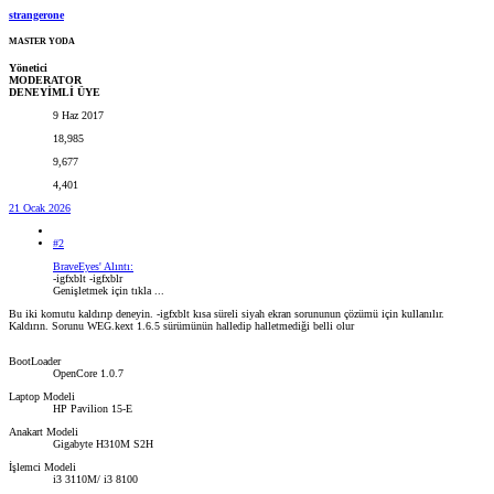
strangerone
MASTER YODA
Yönetici
MODERATOR
DENEYİMLİ ÜYE
9 Haz 2017
18,985
9,677
4,401
21 Ocak 2026
#2
BraveEyes' Alıntı:
-igfxblt -igfxblr
Genişletmek için tıkla ...
Bu iki komutu kaldırıp deneyin. -igfxblt kısa süreli siyah ekran sorununun çözümü için kullanılır.
Kaldırın. Sorunu WEG.kext 1.6.5 sürümünün halledip halletmediği belli olur
BootLoader
OpenCore 1.0.7
Laptop Modeli
HP Pavilion 15-E
Anakart Modeli
Gigabyte H310M S2H
İşlemci Modeli
i3 3110M/ i3 8100