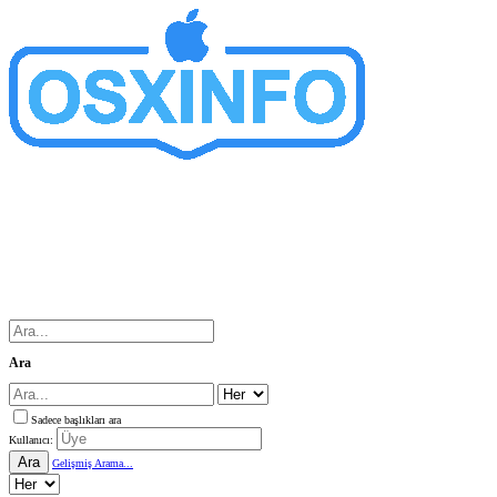
Ara
Sadece başlıkları ara
Kullanıcı:
Ara
Gelişmiş Arama...