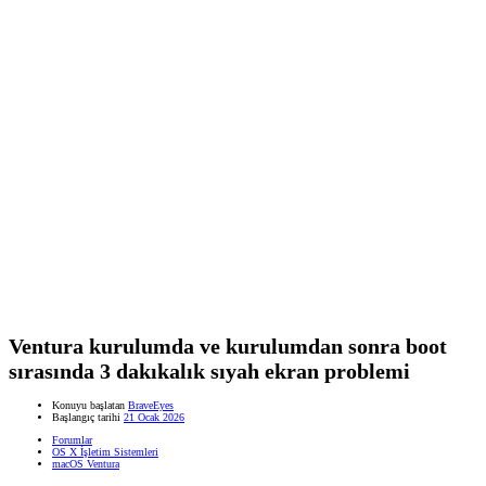
Ventura kurulumda ve kurulumdan sonra boot
sırasında 3 dakıkalık sıyah ekran problemi
Konuyu başlatan
BraveEyes
Başlangıç tarihi
21 Ocak 2026
Forumlar
OS X İşletim Sistemleri
macOS Ventura