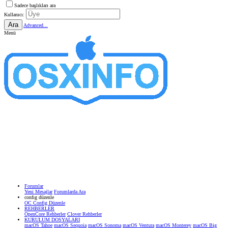
Sadece başlıkları ara
Kullanıcı:
Ara
Advanced...
Menü
Forumlar
Yeni Mesajlar
Forumlarda Ara
confıg düzenle
OC Config Düzenle
REHBERLER
OpenCore Rehberler
Clover Rehberler
KURULUM DOSYALARI
macOS Tahoe
macOS Sequoia
macOS Sonoma
macOS Ventura
macOS Monterey
macOS Big