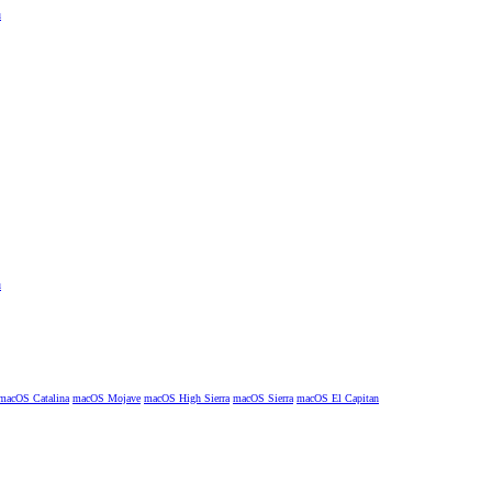
macOS Catalina
macOS Mojave
macOS High Sierra
macOS Sierra
macOS El Capitan