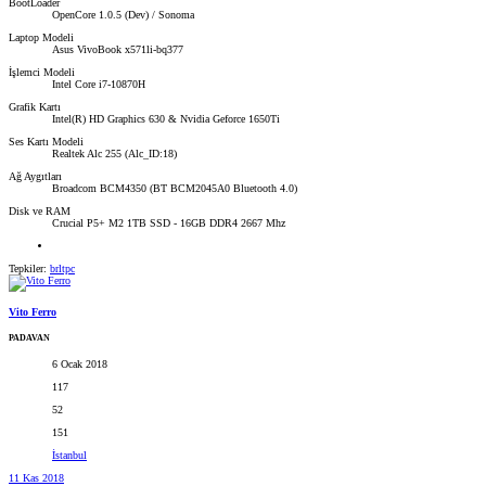
BootLoader
OpenCore 1.0.5 (Dev) / Sonoma
Laptop Modeli
Asus VivoBook x571li-bq377
İşlemci Modeli
Intel Core i7-10870H
Grafik Kartı
Intel(R) HD Graphics 630 & Nvidia Geforce 1650Ti
Ses Kartı Modeli
Realtek Alc 255 (Alc_ID:18)
Ağ Aygıtları
Broadcom BCM4350 (BT BCM2045A0 Bluetooth 4.0)
Disk ve RAM
Crucial P5+ M2 1TB SSD - 16GB DDR4 2667 Mhz
Tepkiler:
brltpc
Vito Ferro
PADAVAN
6 Ocak 2018
117
52
151
İstanbul
11 Kas 2018