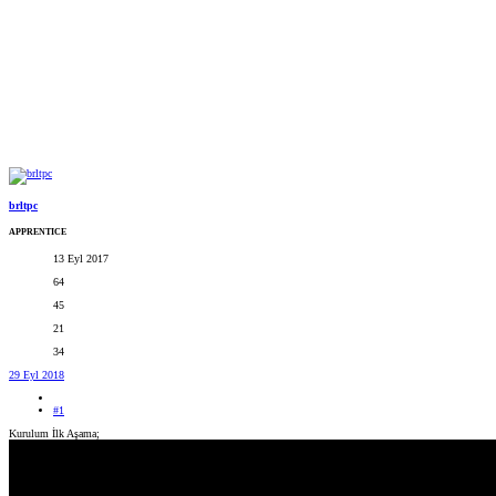
brltpc
APPRENTICE
13 Eyl 2017
64
45
21
34
29 Eyl 2018
#1
Kurulum İlk Aşama;