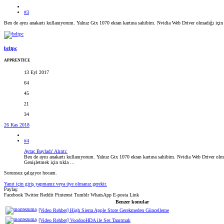
#3
Ben de aynı anakartı kullanıyorum. Yalnız Gtx 1070 ekran kartına sahibim. Nvidia Web Driver olmadığı içi
brltpc
APPRENTICE
13 Eyl 2017
64
45
21
34
26 Kas 2018
#4
Aytaç Bayladı' Alıntı:
Ben de aynı anakartı kullanıyorum. Yalnız Gtx 1070 ekran kartına sahibim. Nvidia Web Driver ol
Genişletmek için tıkla ...
Sorunsuz çalışıyor hocam.
Yanıt için giriş yapmanız veya üye olmanız gerekir.
Paylaş:
Facebook
Twitter
Reddit
Pinterest
Tumblr
WhatsApp
E-posta
Link
Benzer konular
[Video Rehber] High Sierra Apple Store Gerekmeden Güncelleme
[Video Rehber] VoodooHDA ile Ses Tanıtmak