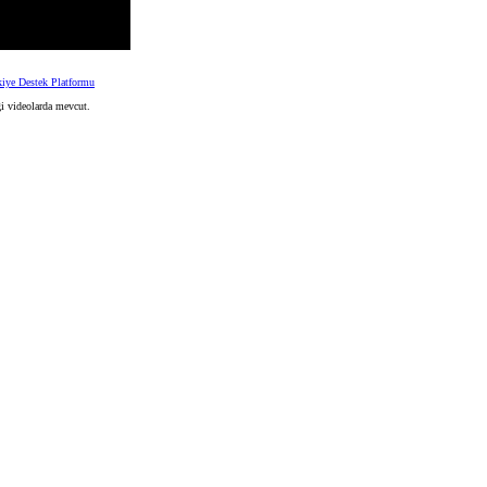
kiye Destek Platformu
gi videolarda mevcut.