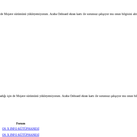
n de Mojave sürümünü yükleyemiyorum. Acaba Onboard ekran kartı ile sorunsuz çalışıyor mu onun bilgisini al
madığı için de Mojave sürümünü yükleyemiyorum. Acaba Onboard ekran kartı ile sorunsuz çalışıyor mu onun bil
Forum
OS X INFO KÜTÜPHANESİ
OS X INFO KÜTÜPHANESİ