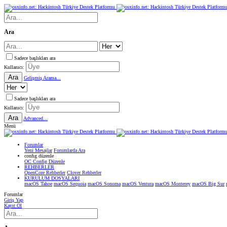
Ara
Sadece başlıkları ara
Kullanıcı:
Ara
Gelişmiş Arama...
Sadece başlıkları ara
Kullanıcı:
Ara
Advanced...
Menü
Forumlar
Yeni Mesajlar
Forumlarda Ara
confıg düzenle
OC Config Düzenle
REHBERLER
OpenCore Rehberler
Clover Rehberler
KURULUM DOSYALARI
macOS Tahoe
macOS Sequoia
macOS Sonoma
macOS Ventura
macOS Monterey
macOS Big Sur
Forumlar
Giriş Yap
Kayıt Ol