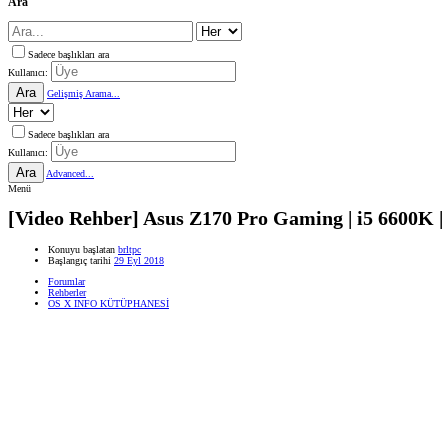
Ara
Sadece başlıkları ara
Kullanıcı:
Ara
Gelişmiş Arama...
Sadece başlıkları ara
Kullanıcı:
Ara
Advanced...
Menü
[Video Rehber] Asus Z170 Pro Gaming | i5 6600K 
Konuyu başlatan
brltpc
Başlangıç tarihi
29 Eyl 2018
Forumlar
Rehberler
OS X INFO KÜTÜPHANESİ