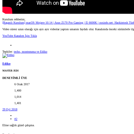
Kurulum rehberim;
[Başarılı Kurulum] macOS Mojave 10.14 | Asus Z170 Pro Gaming | I5 6600K | osxinfo.net: Hackintosh Tür
Video süresi uzun olacağı için ayrı ayrı videolar yaptım umarım faydalı olur. Kanalımda önceki sürümlerle il
YouTube Kanalım İçin Tıkla
Tepkiler:
techo
,
montezuma
ve
Ediko
Ediko
MASTER JEDI
DENEYİMLİ ÜYE
6 Ocak 2017
1,400
1,014
1,401
29 Eyl 2018
#2
Eline sağlık güzel çalışma.