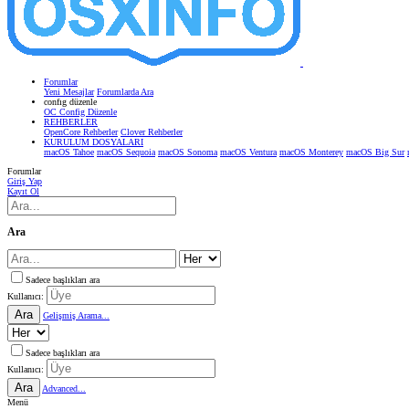
Forumlar
Yeni Mesajlar
Forumlarda Ara
confıg düzenle
OC Config Düzenle
REHBERLER
OpenCore Rehberler
Clover Rehberler
KURULUM DOSYALARI
macOS Tahoe
macOS Sequoia
macOS Sonoma
macOS Ventura
macOS Monterey
macOS Big Sur
Forumlar
Giriş Yap
Kayıt Ol
Ara
Sadece başlıkları ara
Kullanıcı:
Ara
Gelişmiş Arama...
Sadece başlıkları ara
Kullanıcı:
Ara
Advanced...
Menü