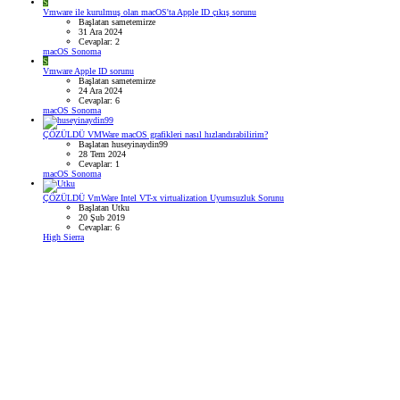
S
Vmware ile kurulmuş olan macOS'ta Apple ID çıkış sorunu
Başlatan sametemirze
31 Ara 2024
Cevaplar: 2
macOS Sonoma
S
Vmware Apple ID sorunu
Başlatan sametemirze
24 Ara 2024
Cevaplar: 6
macOS Sonoma
ÇÖZÜLDÜ
VMWare macOS grafikleri nasıl hızlandırabilirim?
Başlatan huseyinaydin99
28 Tem 2024
Cevaplar: 1
macOS Sonoma
ÇÖZÜLDÜ
VmWare Intel VT-x virtualization Uyumsuzluk Sorunu
Başlatan Utku
20 Şub 2019
Cevaplar: 6
High Sierra