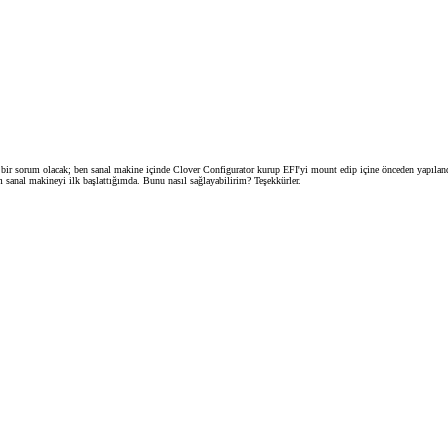
sorum olacak; ben sanal makine içinde Clover Configurator kurup EFI'yi mount edip içine önceden yapılandırd
 sanal makineyi ilk başlattığımda. Bunu nasıl sağlayabilirim? Teşekkürler.