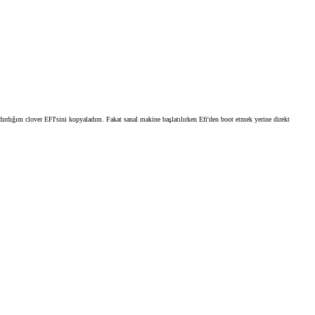
ığım clover EFI'sini kopyaladım. Fakat sanal makine başlatılırken Efi'den boot etmek yerine direkt