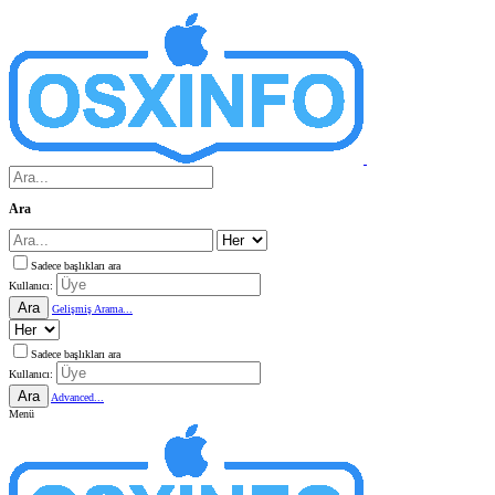
Ara
Sadece başlıkları ara
Kullanıcı:
Ara
Gelişmiş Arama...
Sadece başlıkları ara
Kullanıcı:
Ara
Advanced...
Menü