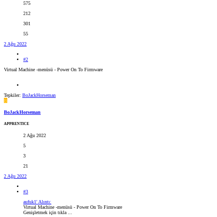
575
212
301
55
2 Ağu 2022
#2
Virtual Machine -menüsü - Power On To Firmware
Tepkiler:
BoJackHorseman
B
BoJackHorseman
APPRENTICE
2 Ağu 2022
5
3
21
2 Ağu 2022
#3
aufuk1' Alıntı:
Virtual Machine -menüsü - Power On To Firmware
Genişletmek için tıkla ...