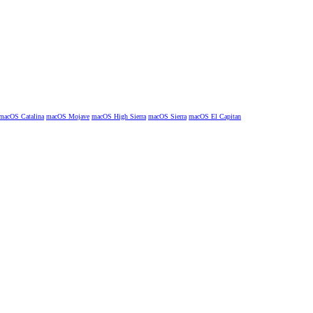
macOS Catalina
macOS Mojave
macOS High Sierra
macOS Sierra
macOS El Capitan