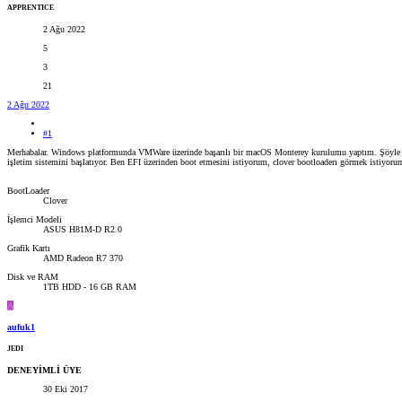
APPRENTICE
2 Ağu 2022
5
3
21
2 Ağu 2022
#1
Merhabalar. Windows platformunda VMWare üzerinde başarılı bir macOS Monterey kurulumu yaptım. Şöyle bir 
işletim sistemini başlatıyor. Ben EFI üzerinden boot etmesini istiyorum, clover bootloaderı görmek istiyorum
BootLoader
Clover
İşlemci Modeli
ASUS H81M-D R2.0
Grafik Kartı
AMD Radeon R7 370
Disk ve RAM
1TB HDD - 16 GB RAM
A
aufuk1
JEDI
DENEYİMLİ ÜYE
30 Eki 2017