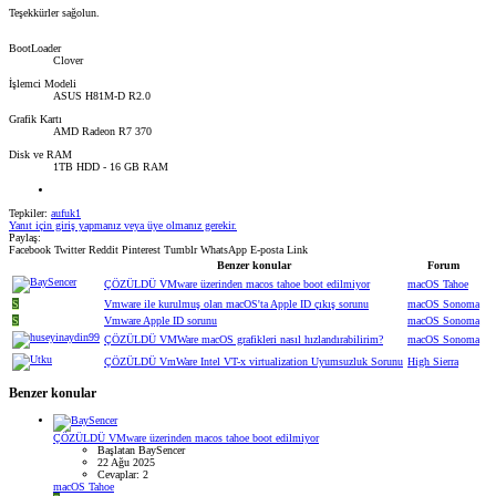
Teşekkürler sağolun.
BootLoader
Clover
İşlemci Modeli
ASUS H81M-D R2.0
Grafik Kartı
AMD Radeon R7 370
Disk ve RAM
1TB HDD - 16 GB RAM
Tepkiler:
aufuk1
Yanıt için giriş yapmanız veya üye olmanız gerekir.
Paylaş:
Facebook
Twitter
Reddit
Pinterest
Tumblr
WhatsApp
E-posta
Link
Benzer konular
Forum
ÇÖZÜLDÜ
VMware üzerinden macos tahoe boot edilmiyor
macOS Tahoe
S
Vmware ile kurulmuş olan macOS'ta Apple ID çıkış sorunu
macOS Sonoma
S
Vmware Apple ID sorunu
macOS Sonoma
ÇÖZÜLDÜ
VMWare macOS grafikleri nasıl hızlandırabilirim?
macOS Sonoma
ÇÖZÜLDÜ
VmWare Intel VT-x virtualization Uyumsuzluk Sorunu
High Sierra
Benzer konular
ÇÖZÜLDÜ
VMware üzerinden macos tahoe boot edilmiyor
Başlatan BaySencer
22 Ağu 2025
Cevaplar: 2
macOS Tahoe