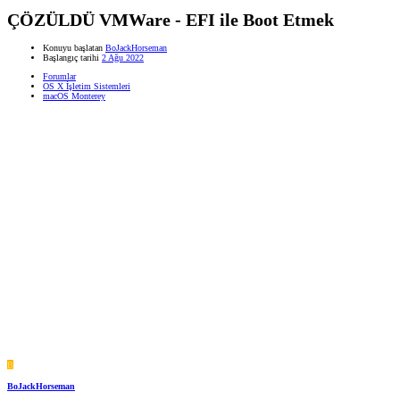
ÇÖZÜLDÜ
VMWare - EFI ile Boot Etmek
Konuyu başlatan
BoJackHorseman
Başlangıç tarihi
2 Ağu 2022
Forumlar
OS X İşletim Sistemleri
macOS Monterey
B
BoJackHorseman