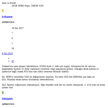
Disk ve RAM
16GB DDR3 Ram, 240GB SSD
H
hyltcasper
APPRENTICE
18 Eki 2017
7
0
1
34
8 Nis 2019
#2
Anakart'ına xeon işlemci takılabiliyor. E5450 fiyatı 2. elde çok uygun. Aliexpress'ten de satıcıya
kargolarken fiyatını 15 dolar yazmasını söylersen vergi kapsamına girmez. Alacağın ekran kartına ve
işlemciye bağlı olarak PSU'nun tam yükte yetmeme ihtimali olabilir.
Ek: HDD'yi kesinlikle SSD ile değiştirmeni öneririm. En kötü SSD bile HDD'den çok daha iyi.
Ek2: Bozulan ekran kartını fırınlamayı deneyebilirsin.
Ek3: İşlemci soğutucunu yazmamışsın. Eğer elindeki stok fan ise yeterli olmayacak. 2. el bi kule en kolay
çözüm olur.
B
bi0sdaddy
APPRENTICE