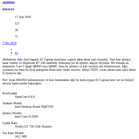
animoinc
PADAVAN
17 Şub 2019
127
26
71
7 Nis 2019
#1
Merhabalar daha önce başarılı El Capitan kurulumu yaptım fakat ekran kartı bozuldu. Yeni kart almaya
karar verdim ve düşüncem R7 240 tarafında. Almışken bir de işlemci alayım diyorum. Bu konuda da
düşüncem Core 2 Quad Q8300 veya Q8400. Ama bu işlemci ve kart uyumlu mu bilemiyorum. Eğer
uyumsuz ise bana bu fiyat aralığında ekran kartı önerir misiniz. Bütçe 250TL civarı (ekran kartı için) ikinci
el fiyatıyla tabi.
Not: Şuan HD4350 kullanıyorum ve kext bulamadım eğer bu karta uygun El Capitan kext var ise bütçeyi
arttırıp başka kartlar bakacağım.
BootLoader
OpenCore 0.8.6
Anakart Modeli
Intel Desktop Board DQ67OW
İşlemci Modeli
Intel Core i5-2500
Grafik Kartı
Nvidia GT 730 2GB (Kepler)
Ses Kartı Modeli
ALC 888