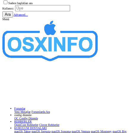
Sadece başlıkları ara
Kullanıcı:
Ara
Advanced...
Menü
Forumlar
Yeni Mesajlar
Forumlarda Ara
confıg düzenle
OC Config Düzenle
REHBERLER
OpenCore Rehberler
Clover Rehberler
KURULUM DOSYALARI
macOS Tahoe
macOS Sequoia
macOS Sonoma
macOS Ventura
macOS Monterey
macOS Big