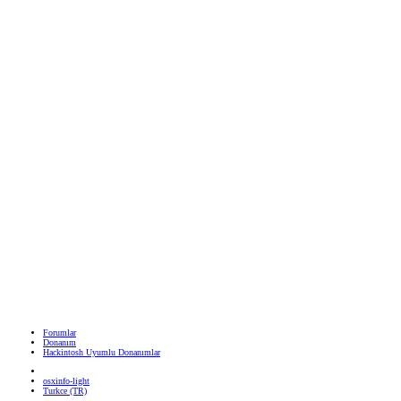
Forumlar
Donanım
Hackintosh Uyumlu Donanımlar
osxinfo-light
Turkce (TR)