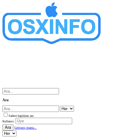
Ara
Sadece başlıkları ara
Kullanıcı:
Ara
Gelişmiş Arama...