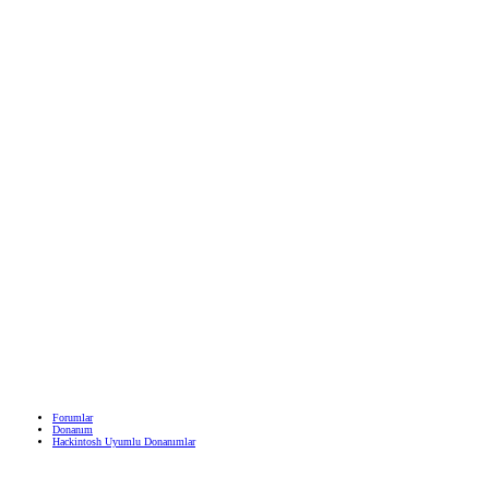
Forumlar
Donanım
Hackintosh Uyumlu Donanımlar