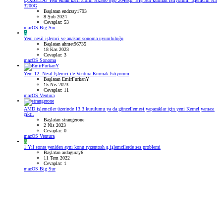
ÇÖZÜLDÜ
Yeni ekran kartı aldım Rx580 8gb 2048sp. Big Sur kurmak istiyorum. İşlemcim R3
3200G
Başlatan endrzsy1793
8 Şub 2024
Cevaplar: 53
macOS Big Sur
A
Yeni nesil işlemci ve anakart sonoma uyumluluğu
Başlatan ahmet96735
18 Kas 2023
Cevaplar: 3
macOS Sonoma
Yeni 12. Nesil İşlemci ile Ventura Kurmak İstiyorum
Başlatan EmirFurkanY
15 Nis 2023
Cevaplar: 11
macOS Ventura
AMD işlemciler üzerinde 13.3 kurulumu ya da güncellemesi yapacaklar için yeni Kernel yaması
çıktı.
Başlatan strangerone
2 Nis 2023
Cevaplar: 0
macOS Ventura
A
1 Yıl sonra yeniden aynı konu ryzentosh g işlemcilerde ses problemi
Başlatan ardaguray6
11 Tem 2022
Cevaplar: 1
macOS Big Sur