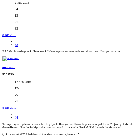
2 Şub 2019
34
13
21
33
8 Nis 2019
#3
R7 240 photoshop vs kullanırken kilitlenmeye sebep oluyordu son durum ne bilmiyorum ama
animoinc
PADAVAN
17 Şub 2019
127
26
71
8 Nis 2019
#4
Tavsiyen için teşekkürler zaren ben keyfiye kullanıyorum Photoshop vs isim yok Core 2 Quad yeterli tabi
destekliyorsa. Pau degistirip ssd alicam zaten yakin zamanda. Peki r7 240 dışında önerin var mi
Çok uyguna GT210 buldum El Capitan da sıkıntı çıkarır mı?