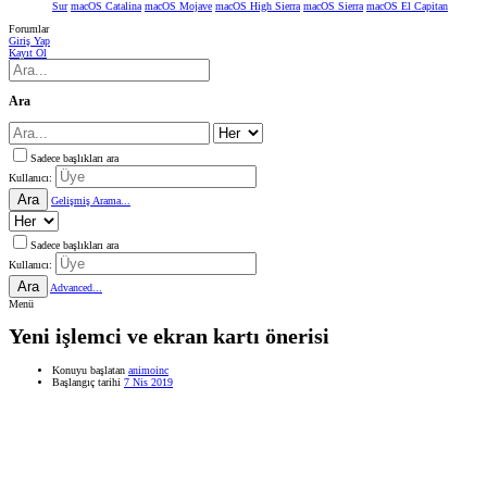
Sur
macOS Catalina
macOS Mojave
macOS High Sierra
macOS Sierra
macOS El Capitan
Forumlar
Giriş Yap
Kayıt Ol
Ara
Sadece başlıkları ara
Kullanıcı:
Ara
Gelişmiş Arama...
Sadece başlıkları ara
Kullanıcı:
Ara
Advanced...
Menü
Yeni işlemci ve ekran kartı önerisi
Konuyu başlatan
animoinc
Başlangıç tarihi
7 Nis 2019