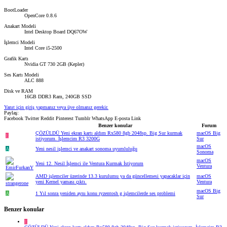
BootLoader
OpenCore 0.8.6
Anakart Modeli
Intel Desktop Board DQ67OW
İşlemci Modeli
Intel Core i5-2500
Grafik Kartı
Nvidia GT 730 2GB (Kepler)
Ses Kartı Modeli
ALC 888
Disk ve RAM
16GB DDR3 Ram, 240GB SSD
Yanıt için giriş yapmanız veya üye olmanız gerekir.
Paylaş:
Facebook
Twitter
Reddit
Pinterest
Tumblr
WhatsApp
E-posta
Link
Benzer konular
Forum
ÇÖZÜLDÜ
Yeni ekran kartı aldım Rx580 8gb 2048sp. Big Sur kurmak
macOS Big
E
istiyorum. İşlemcim R3 3200G
Sur
macOS
A
Yeni nesil işlemci ve anakart sonoma uyumluluğu
Sonoma
macOS
Yeni 12. Nesil İşlemci ile Ventura Kurmak İstiyorum
Ventura
AMD işlemciler üzerinde 13.3 kurulumu ya da güncellemesi yapacaklar için
macOS
yeni Kernel yaması çıktı.
Ventura
macOS Big
A
1 Yıl sonra yeniden aynı konu ryzentosh g işlemcilerde ses problemi
Sur
Benzer konular
E