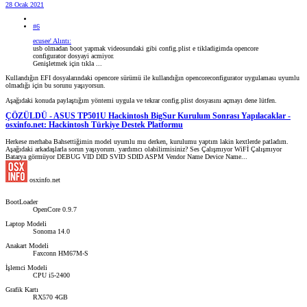
28 Ocak 2021
#6
ecusee' Alıntı:
usb olmadan boot yapmak videosundaki gibi config.plist e tikladigimda opencore
configurator dosyayi acmiyor.
Genişletmek için tıkla ...
Kullandığın EFI dosyalarındaki opencore sürümü ile kullandığın opencoreconfigurator uygulaması uyumlu
olmadığı için bu sorunu yaşıyorsun.
Aşağıdaki konuda paylaştığım yöntemi uygula ve tekrar config.plist dosyasını açmayı dene lütfen.
ÇÖZÜLDÜ - ASUS TP501U Hackintosh BigSur Kurulum Sonrası Yapılacaklar -
osxinfo.net: Hackintosh Türkiye Destek Platformu
Herkese merhaba Bahsettiğimin model uyumlu mu derken, kurulumu yaptım lakin kextlerde patladım.
Aşağıdaki arkadaşlarla sorun yaşıyorum. yardımcı olabilirmisiniz? Ses Çalışmıyor WiFİ Çalışmıyor
Batarya görmüyor DEBUG VID DID SVID SDID ASPM Vendor Name Device Name...
osxinfo.net
BootLoader
OpenCore 0.9.7
Laptop Modeli
Sonoma 14.0
Anakart Modeli
Faxconn HM67M-S
İşlemci Modeli
CPU i5-2400
Grafik Kartı
RX570 4GB