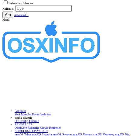
Sadece başlıkları ara
Kullanıcı:
Ara
Advanced...
Menü
Forumlar
Yeni Mesajlar
Forumlarda Ara
confıg düzenle
OC Config Düzenle
REHBERLER
OpenCore Rehberler
Clover Rehberler
KURULUM DOSYALARI
macOS Tahoe
macOS Sequoia
macOS Sonoma
macOS Ventura
macOS Monterey
macOS Big