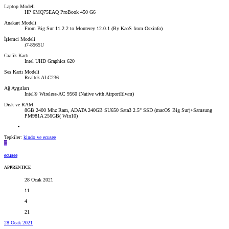
Laptop Modeli
HP 6MQ75EAQ ProBook 450 G6
Anakart Modeli
From Big Sur 11.2.2 to Monterey 12.0.1 (By KaoS from Osxinfo)
İşlemci Modeli
i7-8565U
Grafik Kartı
Intel UHD Graphics 620
Ses Kartı Modeli
Realtek ALC236
Ağ Aygıtları
Intel® Wireless-AC 9560 (Native with AirportItlwm)
Disk ve RAM
8GB 2400 Mhz Ram, ADATA 240GB SU650 Sata3 2.5" SSD (macOS Big Sur)+Samsung
PM981A 256GB( Win10)
Tepkiler:
kindo
ve
ecusee
E
ecusee
APPRENTICE
28 Ocak 2021
11
4
21
28 Ocak 2021