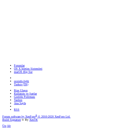
Forumlar
OS X İşletim Sistemleri
macOS Big Sur
osxinfo-light
Turkce (TR)
Bize Ulaşın
Kullanım ve Şartlar
Gizlilik Politikası
Yardım
Ana Sayfa
RSS
®
Forum software by XenForo
© 2010-2020 XenForo Ltd.
Build Signature
© By
XenTR
Üst
Alt