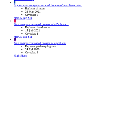
S
Big sur your computer restarted because of a problem hatası
Başlatan sirincan
26 May 2021
Cevaplar: 3
macOS Big Sur
C
Your computer restarted because of a Problem...
Başlatan charadreemurr
15 Şub 2021
Cevaplar: 1
macOS Big Sur
G
Your computer restarted because of a problem
Başlatan gokhanaydogmus
24 Eyl 2020
Cevaplar: 8
High Sierra