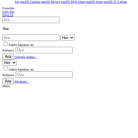
Sur
macOS Catalina
macOS Mojave
macOS High Sierra
macOS Sierra
macOS El Capitan
Forumlar
Giriş Yap
Kayıt Ol
Ara
Sadece başlıkları ara
Kullanıcı:
Ara
Gelişmiş Arama...
Sadece başlıkları ara
Kullanıcı:
Ara
Advanced...
Menü