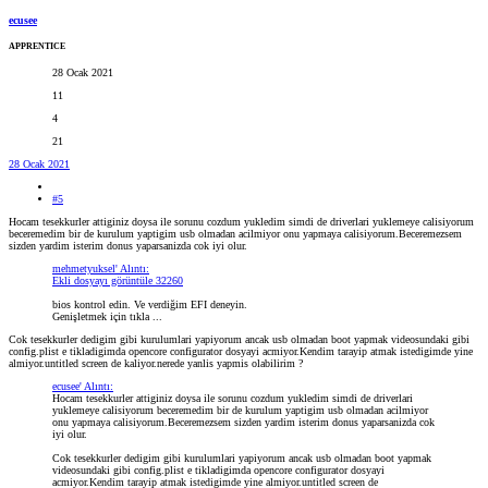
ecusee
APPRENTICE
28 Ocak 2021
11
4
21
28 Ocak 2021
#5
Hocam tesekkurler attiginiz doysa ile sorunu cozdum yukledim simdi de driverlari yuklemeye calisiyorum
beceremedim bir de kurulum yaptigim usb olmadan acilmiyor onu yapmaya calisiyorum.Beceremezsem
sizden yardim isterim donus yaparsanizda cok iyi olur.
mehmetyuksel' Alıntı:
Ekli dosyayı görüntüle 32260
bios kontrol edin. Ve verdiğim EFI deneyin.
Genişletmek için tıkla ...
Cok tesekkurler dedigim gibi kurulumlari yapiyorum ancak usb olmadan boot yapmak videosundaki gibi
config.plist e tikladigimda opencore configurator dosyayi acmiyor.Kendim tarayip atmak istedigimde yine
almiyor.untitled screen de kaliyor.nerede yanlis yapmis olabilirim ?
ecusee' Alıntı:
Hocam tesekkurler attiginiz doysa ile sorunu cozdum yukledim simdi de driverlari
yuklemeye calisiyorum beceremedim bir de kurulum yaptigim usb olmadan acilmiyor
onu yapmaya calisiyorum.Beceremezsem sizden yardim isterim donus yaparsanizda cok
iyi olur.
Cok tesekkurler dedigim gibi kurulumlari yapiyorum ancak usb olmadan boot yapmak
videosundaki gibi config.plist e tikladigimda opencore configurator dosyayi
acmiyor.Kendim tarayip atmak istedigimde yine almiyor.untitled screen de