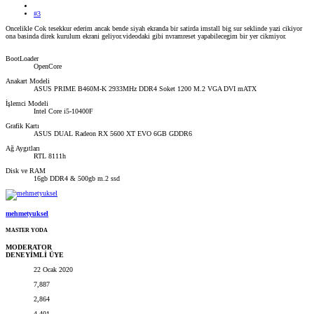
#3
Oncelikle Cok tesekkur ederim ancak bende siyah ekranda bir satirda imstall big sur seklinde yazi cikiyor
ona basinda direk kurulum ekrani geliyor.videodaki gibi nvramreset yapabilecegim bir yer cikmiyor.
BootLoader
OpenCore
Anakart Modeli
ASUS PRIME B460M-K 2933MHz DDR4 Soket 1200 M.2 VGA DVI mATX
İşlemci Modeli
Intel Core i5-10400F
Grafik Kartı
ASUS DUAL Radeon RX 5600 XT EVO 6GB GDDR6
Ağ Aygıtları
RTL 8111h
Disk ve RAM
16gb DDR4 & 500gb m.2 ssd
mehmetyuksel
MASTER YODA
MODERATOR
DENEYİMLİ ÜYE
22 Ocak 2020
7,887
2,864
4,401