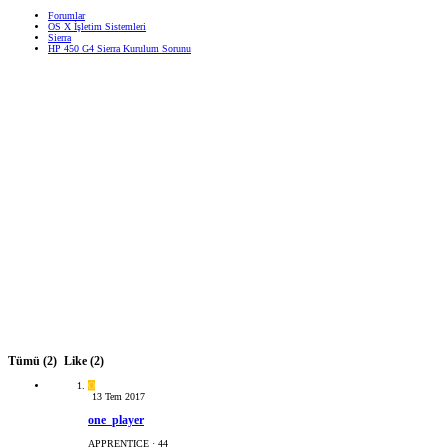
Forumlar
OS X İşletim Sistemleri
Sierra
HP 450 G4 Sierra Kurulum Sorunu
Tümü
(2)
Like
(2)
O
13 Tem 2017
one_player
APPRENTICE
·
44