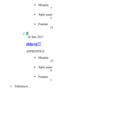
Mesajlar
7
Tepki puanı
1
Puanları
21
E
10 Tem 2017
ebhsyn77
APPRENTICE
Mesajlar
13
Tepki puanı
0
Puanları
1
Yükleniyor...