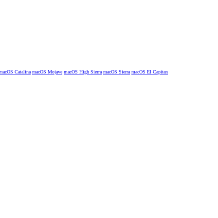
macOS Catalina
macOS Mojave
macOS High Sierra
macOS Sierra
macOS El Capitan