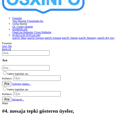
Forumlar
Yeni Mesajlar
Forumlarda Ara
confıg düzenle
OC Config Düzenle
REHBERLER
OpenCore Rehberler
Clover Rehberler
KURULUM DOSYALARI
macOS Tahoe
macOS Sequoia
macOS Sonoma
macOS Ventura
macOS Monterey
macOS Big Sur
Forumlar
Giriş Yap
Kayıt Ol
Ara
Sadece başlıkları ara
Kullanıcı:
Ara
Gelişmiş Arama...
Sadece başlıkları ara
Kullanıcı:
Ara
Advanced...
Menü
#4. mesaja tepki gösteren üyeler,