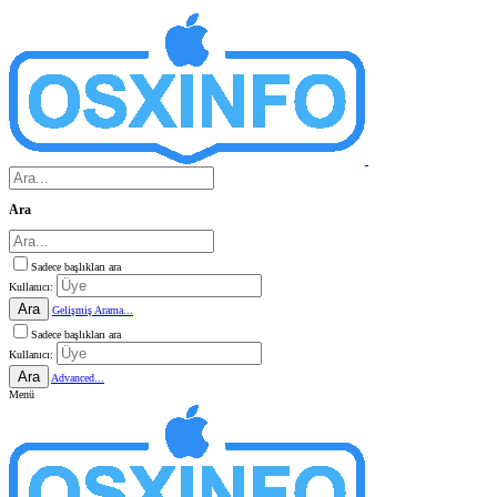
Ara
Sadece başlıkları ara
Kullanıcı:
Ara
Gelişmiş Arama...
Sadece başlıkları ara
Kullanıcı:
Ara
Advanced...
Menü