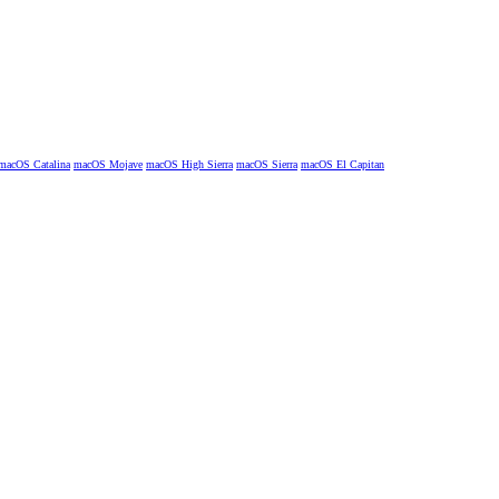
macOS Catalina
macOS Mojave
macOS High Sierra
macOS Sierra
macOS El Capitan