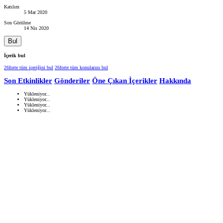
Katılım
5 Mar 2020
Son Görülme
14 Nis 2020
Bul
İçerik bul
26forte tüm içeriğini bul
26forte tüm konularını bul
Son Etkinlikler
Gönderiler
Öne Çıkan İçerikler
Hakkında
Yükleniyor...
Yükleniyor...
Yükleniyor...
Yükleniyor...