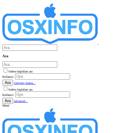
Ara
Sadece başlıkları ara
Kullanıcı:
Ara
Gelişmiş Arama...
Sadece başlıkları ara
Kullanıcı:
Ara
Advanced...
Menü