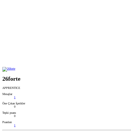
26forte
APPRENTICE
Mesajlar
1
Öne Çıkan İçerikler
0
Tepki puanı
0
Puanları
1