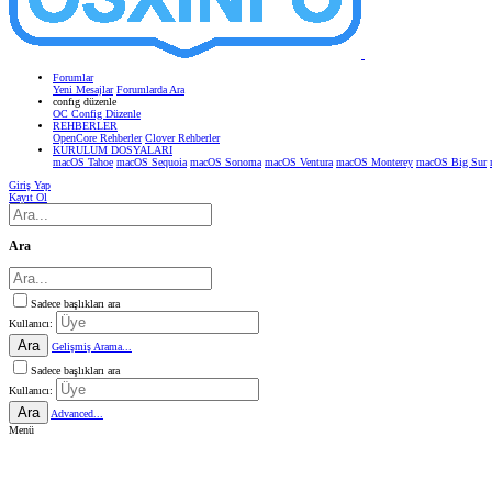
Forumlar
Yeni Mesajlar
Forumlarda Ara
confıg düzenle
OC Config Düzenle
REHBERLER
OpenCore Rehberler
Clover Rehberler
KURULUM DOSYALARI
macOS Tahoe
macOS Sequoia
macOS Sonoma
macOS Ventura
macOS Monterey
macOS Big Sur
Giriş Yap
Kayıt Ol
Ara
Sadece başlıkları ara
Kullanıcı:
Ara
Gelişmiş Arama...
Sadece başlıkları ara
Kullanıcı:
Ara
Advanced...
Menü