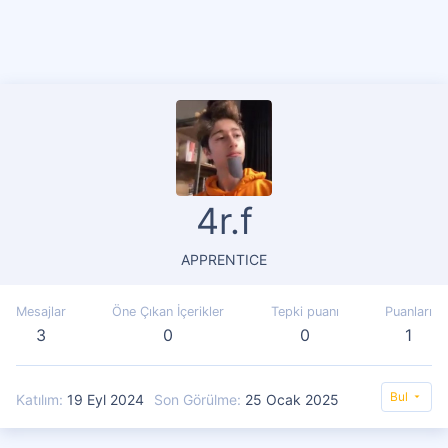
4r.f
APPRENTICE
Mesajlar
Öne Çıkan İçerikler
Tepki puanı
Puanları
3
0
0
1
Bul
Katılım
19 Eyl 2024
Son Görülme
25 Ocak 2025