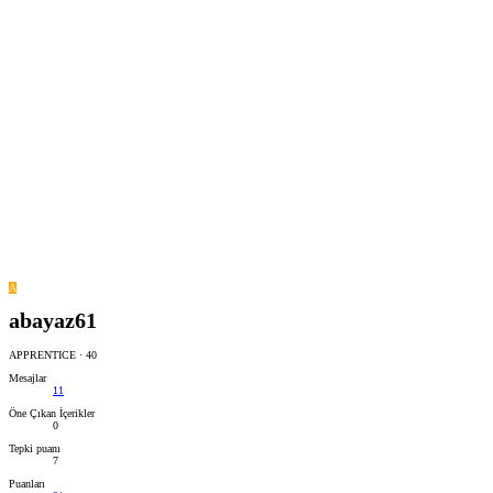
A
abayaz61
APPRENTICE
·
40
Mesajlar
11
Öne Çıkan İçerikler
0
Tepki puanı
7
Puanları