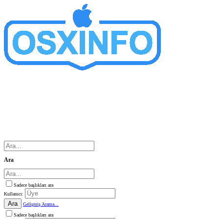
Ara
Sadece başlıkları ara
Kullanıcı:
Ara
Gelişmiş Arama...
Sadece başlıkları ara