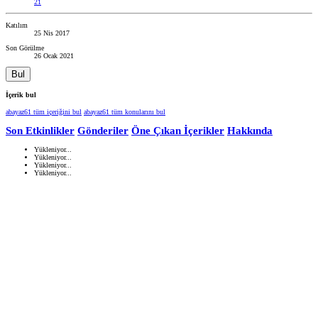
21
Katılım
25 Nis 2017
Son Görülme
26 Ocak 2021
Bul
İçerik bul
abayaz61 tüm içeriğini bul
abayaz61 tüm konularını bul
Son Etkinlikler
Gönderiler
Öne Çıkan İçerikler
Hakkında
Yükleniyor...
Yükleniyor...
Yükleniyor...
Yükleniyor...