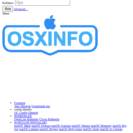
Kullanıcı:
Ara
Advanced...
Menü
Forumlar
Yeni Mesajlar
Forumlarda Ara
confıg düzenle
OC Config Düzenle
REHBERLER
OpenCore Rehberler
Clover Rehberler
KURULUM DOSYALARI
macOS Tahoe
macOS Sequoia
macOS Sonoma
macOS Ventura
macOS Monterey
macOS Big
Sur
macOS Catalina
macOS Mojave
macOS High Sierra
macOS Sierra
macOS El Capitan