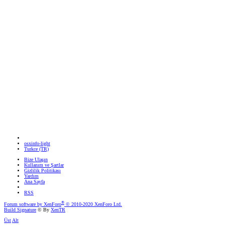
osxinfo-light
Turkce (TR)
Bize Ulaşın
Kullanım ve Şartlar
Gizlilik Politikası
Yardım
Ana Sayfa
RSS
®
Forum software by XenForo
© 2010-2020 XenForo Ltd.
Build Signature
© By
XenTR
Üst
Alt