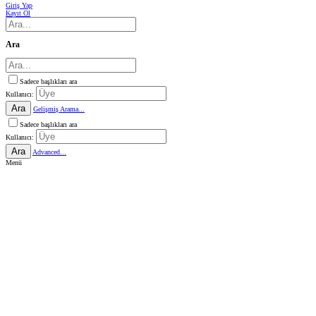
Giriş Yap
Kayıt Ol
Ara
Sadece başlıkları ara
Kullanıcı:
Ara
Gelişmiş Arama...
Sadece başlıkları ara
Kullanıcı:
Ara
Advanced...
Menü