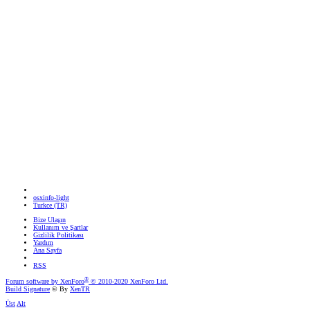
osxinfo-light
Turkce (TR)
Bize Ulaşın
Kullanım ve Şartlar
Gizlilik Politikası
Yardım
Ana Sayfa
RSS
®
Forum software by XenForo
© 2010-2020 XenForo Ltd.
Build Signature
© By
XenTR
Üst
Alt