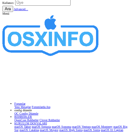
Kullanıcı:
Ara
Advanced...
Menü
Forumlar
Yeni Mesajlar
Forumlarda Ara
confıg düzenle
OC Config Düzenle
REHBERLER
OpenCore Rehberler
Clover Rehberler
KURULUM DOSYALARI
macOS Tahoe
macOS Sequoia
macOS Sonoma
macOS Ventura
macOS Monterey
macOS Big
Sur
macOS Catalina
macOS Mojave
macOS High Sierra
macOS Sierra
macOS El Capitan