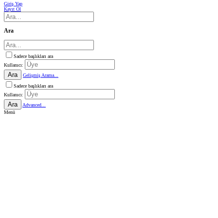
Giriş Yap
Kayıt Ol
Ara
Sadece başlıkları ara
Kullanıcı:
Ara
Gelişmiş Arama...
Sadece başlıkları ara
Kullanıcı:
Ara
Advanced...
Menü