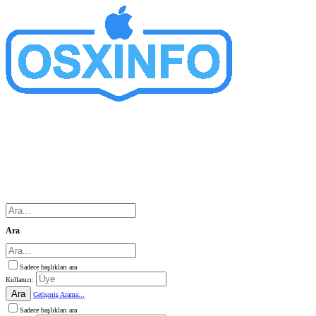
Ara
Sadece başlıkları ara
Kullanıcı:
Ara
Gelişmiş Arama...
Sadece başlıkları ara