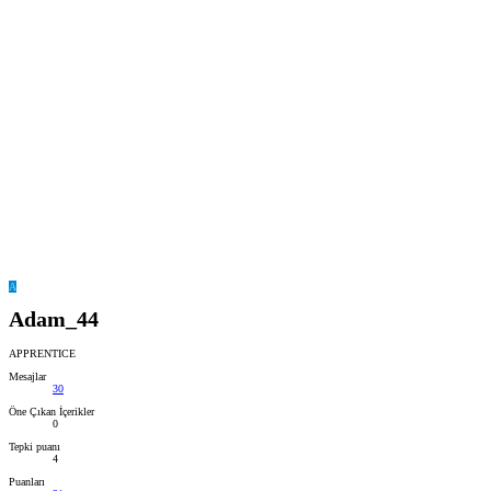
A
Adam_44
APPRENTICE
Mesajlar
30
Öne Çıkan İçerikler
0
Tepki puanı
4
Puanları