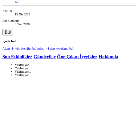
21
Katılım
15 Nis 2022
Son Görülme
3 Tem 2026
Bul
İçerik bul
Adam_44 tüm içeriğini bul
Adam_44 tüm konularını bul
Son Etkinlikler
Gönderiler
Öne Çıkan İçerikler
Hakkında
Yükleniyor...
Yükleniyor...
Yükleniyor...
Yükleniyor...