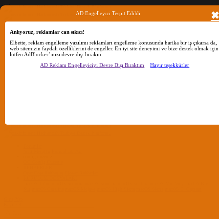
AD Engelleyici Tespit Edildi
Anlıyoruz, reklamlar can sıkıcı!
Ara
Elbette, reklam engelleme yazılımı reklamları engelleme konusunda harika bir iş çıkarsa da,
web sitemizin faydalı özelliklerini de engeller. En iyi site deneyimi ve bize destek olmak için
lütfen AdBlocker’ınızı devre dışı bırakın.
Sadece başlıkları ara
AD Reklam Engelleyiciyi Devre Dışı Bıraktım
Hayır teşekkürler
Kullanıcı:
Ara
Gelişmiş Arama...
Sadece başlıkları ara
Kullanıcı:
Ara
Advanced...
Menü
Forumlar
Yeni Mesajlar
Forumlarda Ara
confıg düzenle
OC Config Düzenle
REHBERLER
OpenCore Rehberler
Clover Rehberler
KURULUM DOSYALARI
macOS Tahoe
macOS Sequoia
macOS Sonoma
macOS Ventura
macOS Monterey
macOS Big
Sur
macOS Catalina
macOS Mojave
macOS High Sierra
macOS Sierra
macOS El Capitan
Giriş Yap
Kayıt Ol