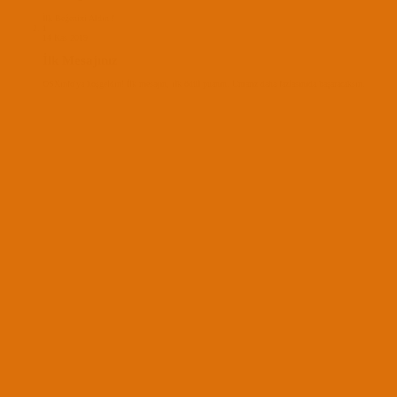
İlk Beğenini Aldın !
1
14 Kas 2019
İlk Mesajınız
OSXinfo'ya hoşgeldin! İlk mesajın, ilk ödül puanın. Umarız daha fazlasınıda başaracaksın.