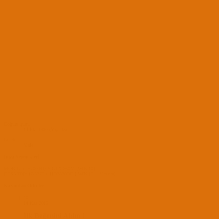
Doğum günü
14 Eki 1990 (Yaş: 35)
Gender
Male
İmza Seçenekleri
MOBIL: i7-5700 HQ + GTX 960M [WIN 10]
DESKTOP: i7-3770 + HD7870OC [ WIN 10 + Mojave]
Kazanılan Ödüller
20
14 Kas 2019
İlk Beğenini Aldın !