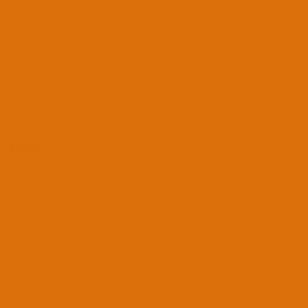
Ara
Sadece başlıkları ara
Kullanıcı:
Ara
Gelişmiş Arama...
Sadece başlıkları ara
Kullanıcı:
Ara
Advanced...
Menü
Ahmet