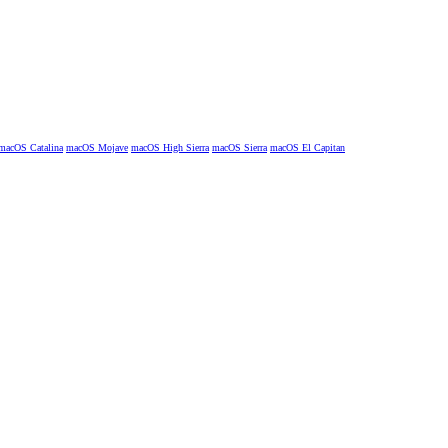
macOS Catalina
macOS Mojave
macOS High Sierra
macOS Sierra
macOS El Capitan