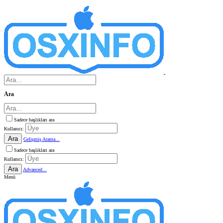
Ara
Sadece başlıkları ara
Kullanıcı:
Ara
Gelişmiş Arama...
Sadece başlıkları ara
Kullanıcı:
Ara
Advanced...
Menü