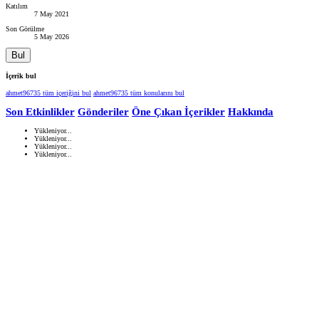
Katılım
7 May 2021
Son Görülme
5 May 2026
Bul
İçerik bul
ahmet96735 tüm içeriğini bul
ahmet96735 tüm konularını bul
Son Etkinlikler
Gönderiler
Öne Çıkan İçerikler
Hakkında
Yükleniyor...
Yükleniyor...
Yükleniyor...
Yükleniyor...