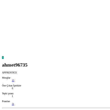
A
ahmet96735
APPRENTICE
Mesajlar
15
Öne Çıkan İçerikler
0
Tepki puanı
1
Puanları
21