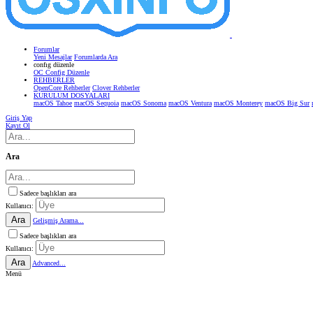
Forumlar
Yeni Mesajlar
Forumlarda Ara
confıg düzenle
OC Config Düzenle
REHBERLER
OpenCore Rehberler
Clover Rehberler
KURULUM DOSYALARI
macOS Tahoe
macOS Sequoia
macOS Sonoma
macOS Ventura
macOS Monterey
macOS Big Sur
Giriş Yap
Kayıt Ol
Ara
Sadece başlıkları ara
Kullanıcı:
Ara
Gelişmiş Arama...
Sadece başlıkları ara
Kullanıcı:
Ara
Advanced...
Menü