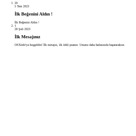
20
5 Tem 2023
İlk Beğenini Aldın !
İlk Beğenini Aldın !
1
28 Şub 2023
İlk Mesajınız
OSXinfo'ya hoşgeldin! İlk mesajın, ilk ödül puanın. Umarız daha fazlasınıda başaracaksın.