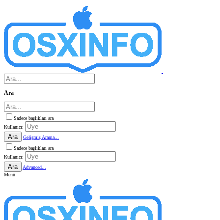
Ara
Sadece başlıkları ara
Kullanıcı:
Ara
Gelişmiş Arama...
Sadece başlıkları ara
Kullanıcı:
Ara
Advanced...
Menü