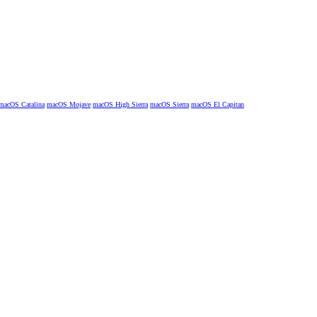
macOS Catalina
macOS Mojave
macOS High Sierra
macOS Sierra
macOS El Capitan