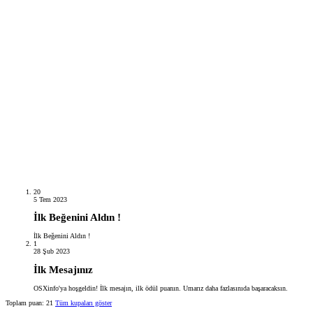
20
5 Tem 2023
İlk Beğenini Aldın !
İlk Beğenini Aldın !
1
28 Şub 2023
İlk Mesajınız
OSXinfo'ya hoşgeldin! İlk mesajın, ilk ödül puanın. Umarız daha fazlasınıda başaracaksın.
Toplam puan: 21
Tüm kupaları göster