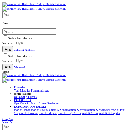
Ara
Sadece başlıkları ara
Kullanıcı:
Ara
Gelişmiş Arama...
Sadece başlıkları ara
Kullanıcı:
Ara
Advanced...
Menü
Forumlar
Yeni Mesajlar
Forumlarda Ara
confıg düzenle
OC Config Düzenle
REHBERLER
OpenCore Rehberler
Clover Rehberler
KURULUM DOSYALARI
macOS Tahoe
macOS Sequoia
macOS Sonoma
macOS Ventura
macOS Monterey
macOS Big
Sur
macOS Catalina
macOS Mojave
macOS High Sierra
macOS Sierra
macOS El Capitan
Giriş Yap
Kayıt Ol