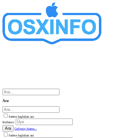
Ara
Sadece başlıkları ara
Kullanıcı:
Ara
Gelişmiş Arama...
Sadece başlıkları ara