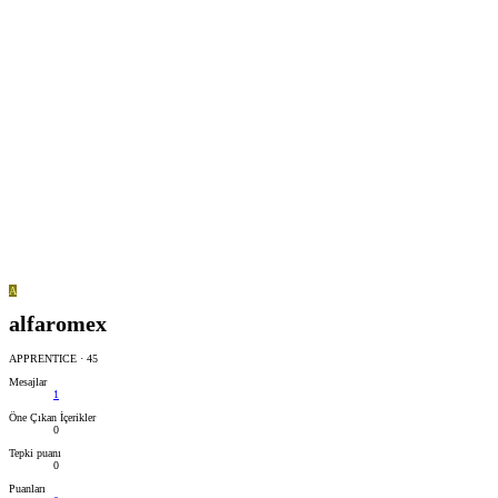
A
alfaromex
APPRENTICE
·
45
Mesajlar
1
Öne Çıkan İçerikler
0
Tepki puanı
0
Puanları