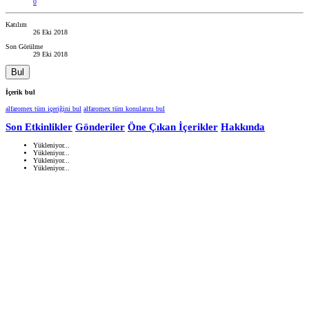
0
Katılım
26 Eki 2018
Son Görülme
29 Eki 2018
Bul
İçerik bul
alfaromex tüm içeriğini bul
alfaromex tüm konularını bul
Son Etkinlikler
Gönderiler
Öne Çıkan İçerikler
Hakkında
Yükleniyor...
Yükleniyor...
Yükleniyor...
Yükleniyor...