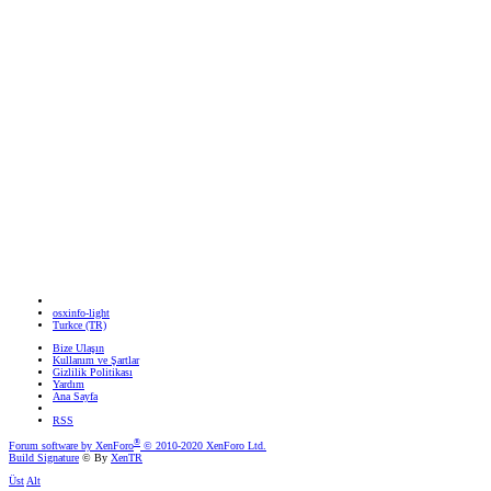
osxinfo-light
Turkce (TR)
Bize Ulaşın
Kullanım ve Şartlar
Gizlilik Politikası
Yardım
Ana Sayfa
RSS
®
Forum software by XenForo
© 2010-2020 XenForo Ltd.
Build Signature
© By
XenTR
Üst
Alt