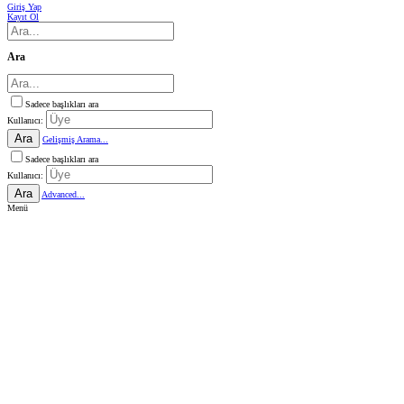
Giriş Yap
Kayıt Ol
Ara
Sadece başlıkları ara
Kullanıcı:
Ara
Gelişmiş Arama...
Sadece başlıkları ara
Kullanıcı:
Ara
Advanced...
Menü