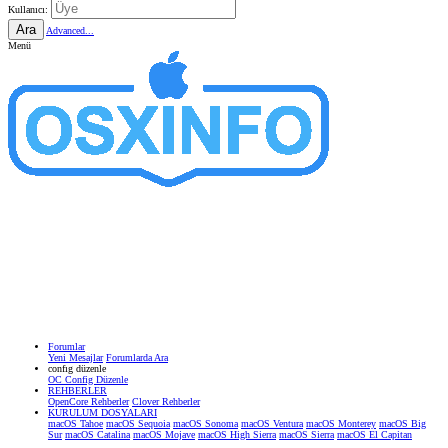
Kullanıcı:
Ara
Advanced...
Menü
Forumlar
Yeni Mesajlar
Forumlarda Ara
confıg düzenle
OC Config Düzenle
REHBERLER
OpenCore Rehberler
Clover Rehberler
KURULUM DOSYALARI
macOS Tahoe
macOS Sequoia
macOS Sonoma
macOS Ventura
macOS Monterey
macOS Big
Sur
macOS Catalina
macOS Mojave
macOS High Sierra
macOS Sierra
macOS El Capitan