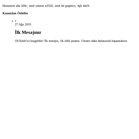
Hometech alfa 500c, intel celeron n3550, intel hd graphics, 4gb ddr3l
Kazanılan Ödüller
1
27 Ağu 2019
İlk Mesajınız
OSXinfo'ya hoşgeldin! İlk mesajın, ilk ödül puanın. Umarız daha fazlasınıda başaracaksın.