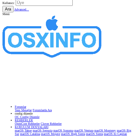
Kullanıcı:
Ara
Advanced...
Menü
Forumlar
Yeni Mesajlar
Forumlarda Ara
confıg düzenle
OC Config Düzenle
REHBERLER
OpenCore Rehberler
Clover Rehberler
KURULUM DOSYALARI
macOS Tahoe
macOS Sequoia
macOS Sonoma
macOS Ventura
macOS Monterey
macOS Big
Sur
macOS Catalina
macOS Mojave
macOS High Sierra
macOS Sierra
macOS El Capitan