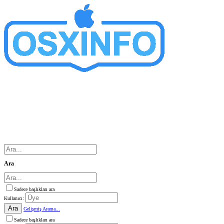
Ara
Sadece başlıkları ara
Kullanıcı:
Ara
Gelişmiş Arama...
Sadece başlıkları ara