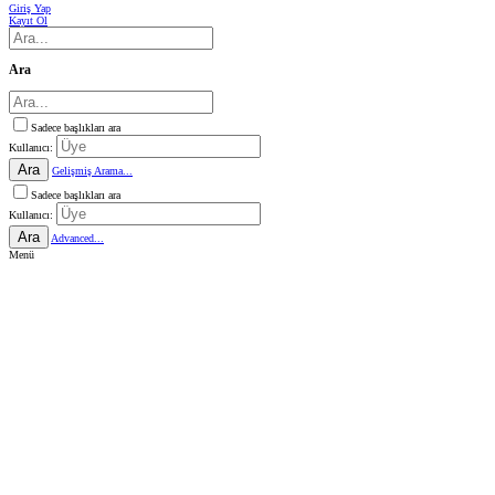
Giriş Yap
Kayıt Ol
Ara
Sadece başlıkları ara
Kullanıcı:
Ara
Gelişmiş Arama...
Sadece başlıkları ara
Kullanıcı:
Ara
Advanced...
Menü