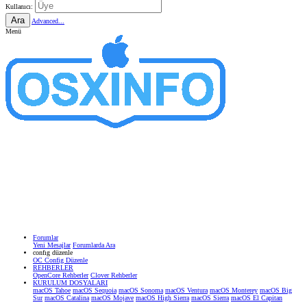
Kullanıcı:
Ara
Advanced...
Menü
Forumlar
Yeni Mesajlar
Forumlarda Ara
confıg düzenle
OC Config Düzenle
REHBERLER
OpenCore Rehberler
Clover Rehberler
KURULUM DOSYALARI
macOS Tahoe
macOS Sequoia
macOS Sonoma
macOS Ventura
macOS Monterey
macOS Big
Sur
macOS Catalina
macOS Mojave
macOS High Sierra
macOS Sierra
macOS El Capitan