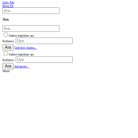
Giriş Yap
Kayıt Ol
Ara
Sadece başlıkları ara
Kullanıcı:
Ara
Gelişmiş Arama...
Sadece başlıkları ara
Kullanıcı:
Ara
Advanced...
Menü