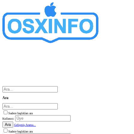
Ara
Sadece başlıkları ara
Kullanıcı:
Ara
Gelişmiş Arama...
Sadece başlıkları ara