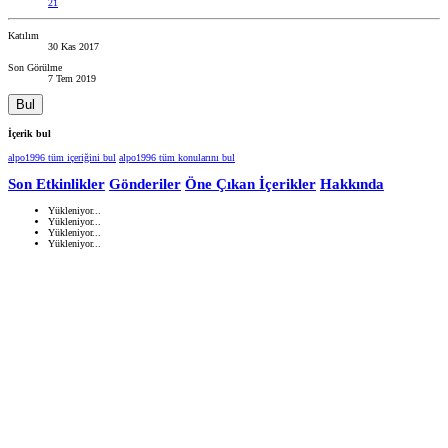
21
Katılım
30 Kas 2017
Son Görülme
7 Tem 2019
Bul
İçerik bul
alpo1996 tüm içeriğini bul
alpo1996 tüm konularını bul
Son Etkinlikler
Gönderiler
Öne Çıkan İçerikler
Hakkında
Yükleniyor...
Yükleniyor...
Yükleniyor...
Yükleniyor...