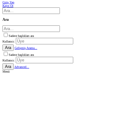
Giriş Yap
Kayıt Ol
Ara
Sadece başlıkları ara
Kullanıcı:
Ara
Gelişmiş Arama...
Sadece başlıkları ara
Kullanıcı:
Ara
Advanced...
Menü