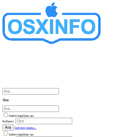
Ara
Sadece başlıkları ara
Kullanıcı:
Ara
Gelişmiş Arama...
Sadece başlıkları ara