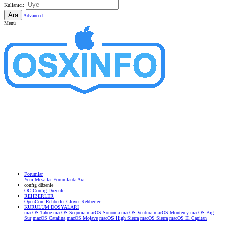
Kullanıcı:
Ara
Advanced...
Menü
Forumlar
Yeni Mesajlar
Forumlarda Ara
confıg düzenle
OC Config Düzenle
REHBERLER
OpenCore Rehberler
Clover Rehberler
KURULUM DOSYALARI
macOS Tahoe
macOS Sequoia
macOS Sonoma
macOS Ventura
macOS Monterey
macOS Big
Sur
macOS Catalina
macOS Mojave
macOS High Sierra
macOS Sierra
macOS El Capitan