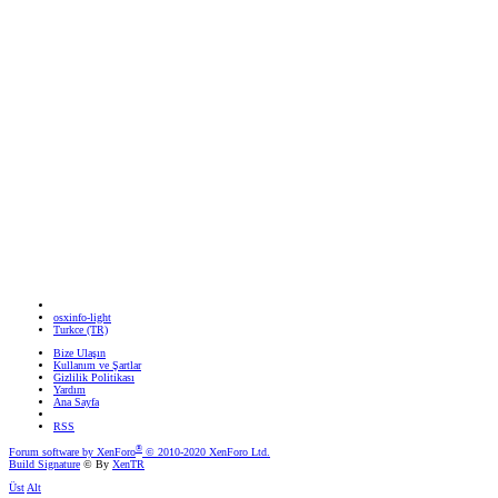
osxinfo-light
Turkce (TR)
Bize Ulaşın
Kullanım ve Şartlar
Gizlilik Politikası
Yardım
Ana Sayfa
RSS
®
Forum software by XenForo
© 2010-2020 XenForo Ltd.
Build Signature
© By
XenTR
Üst
Alt