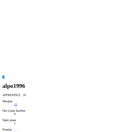
A
alpo1996
APPRENTICE
·
35
Mesajlar
11
Öne Çıkan İçerikler
0
Tepki puanı
1
Puanları