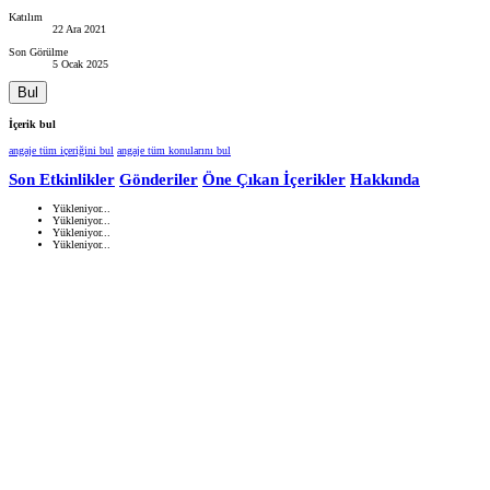
Katılım
22 Ara 2021
Son Görülme
5 Ocak 2025
Bul
İçerik bul
angaje tüm içeriğini bul
angaje tüm konularını bul
Son Etkinlikler
Gönderiler
Öne Çıkan İçerikler
Hakkında
Yükleniyor...
Yükleniyor...
Yükleniyor...
Yükleniyor...