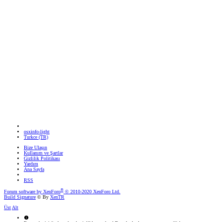
osxinfo-light
Turkce (TR)
Bize Ulaşın
Kullanım ve Şartlar
Gizlilik Politikası
Yardım
Ana Sayfa
RSS
®
Forum software by XenForo
© 2010-2020 XenForo Ltd.
Build Signature
© By
XenTR
Üst
Alt