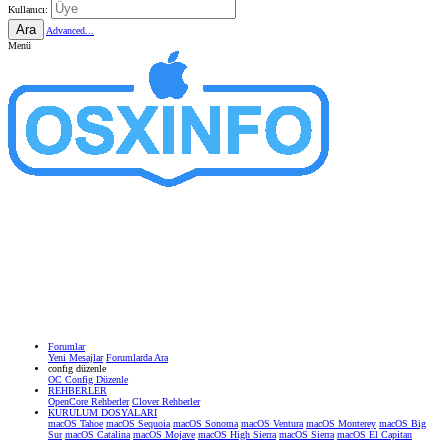
Kullanıcı:
Ara
Advanced...
Menü
Forumlar
Yeni Mesajlar
Forumlarda Ara
confıg düzenle
OC Config Düzenle
REHBERLER
OpenCore Rehberler
Clover Rehberler
KURULUM DOSYALARI
macOS Tahoe
macOS Sequoia
macOS Sonoma
macOS Ventura
macOS Monterey
macOS Big
Sur
macOS Catalina
macOS Mojave
macOS High Sierra
macOS Sierra
macOS El Capitan