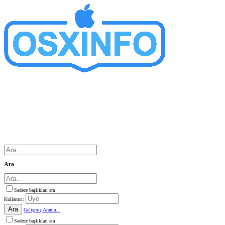
Ara
Sadece başlıkları ara
Kullanıcı:
Ara
Gelişmiş Arama...
Sadece başlıkları ara