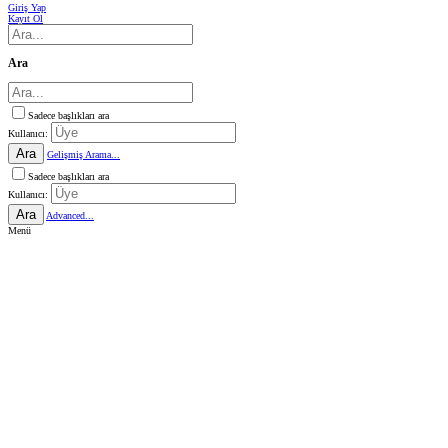
Giriş Yap
Kayıt Ol
Ara
Sadece başlıkları ara
Kullanıcı:
Ara
Gelişmiş Arama...
Sadece başlıkları ara
Kullanıcı:
Ara
Advanced...
Menü