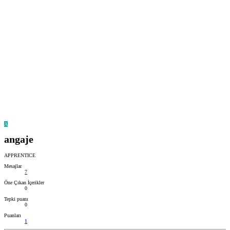
A
angaje
APPRENTICE
Mesajlar
7
Öne Çıkan İçerikler
0
Tepki puanı
0
Puanları
1