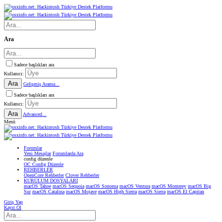
Ara
Sadece başlıkları ara
Kullanıcı:
Ara
Gelişmiş Arama...
Sadece başlıkları ara
Kullanıcı:
Ara
Advanced...
Menü
Forumlar
Yeni Mesajlar
Forumlarda Ara
confıg düzenle
OC Config Düzenle
REHBERLER
OpenCore Rehberler
Clover Rehberler
KURULUM DOSYALARI
macOS Tahoe
macOS Sequoia
macOS Sonoma
macOS Ventura
macOS Monterey
macOS Big
Sur
macOS Catalina
macOS Mojave
macOS High Sierra
macOS Sierra
macOS El Capitan
Giriş Yap
Kayıt Ol