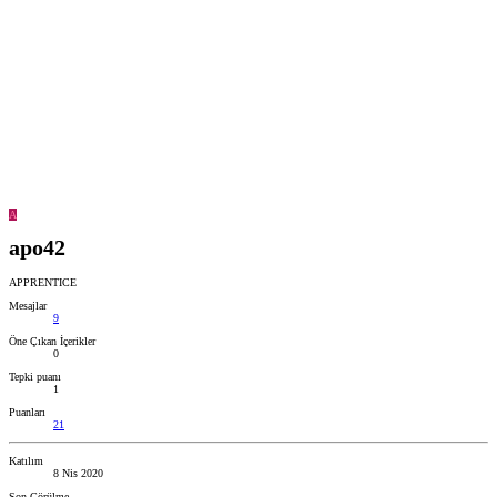
A
apo42
APPRENTICE
Mesajlar
9
Öne Çıkan İçerikler
0
Tepki puanı
1
Puanları
21
Katılım
8 Nis 2020
Son Görülme