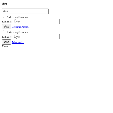
Ara
Sadece başlıkları ara
Kullanıcı:
Ara
Gelişmiş Arama...
Sadece başlıkları ara
Kullanıcı:
Ara
Advanced...
Menü