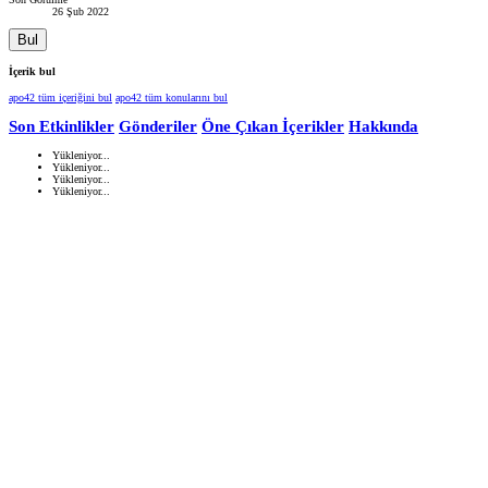
26 Şub 2022
Bul
İçerik bul
apo42 tüm içeriğini bul
apo42 tüm konularını bul
Son Etkinlikler
Gönderiler
Öne Çıkan İçerikler
Hakkında
Yükleniyor...
Yükleniyor...
Yükleniyor...
Yükleniyor...