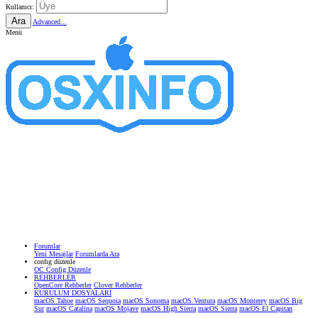
Kullanıcı:
Ara
Advanced...
Menü
Forumlar
Yeni Mesajlar
Forumlarda Ara
confıg düzenle
OC Config Düzenle
REHBERLER
OpenCore Rehberler
Clover Rehberler
KURULUM DOSYALARI
macOS Tahoe
macOS Sequoia
macOS Sonoma
macOS Ventura
macOS Monterey
macOS Big
Sur
macOS Catalina
macOS Mojave
macOS High Sierra
macOS Sierra
macOS El Capitan