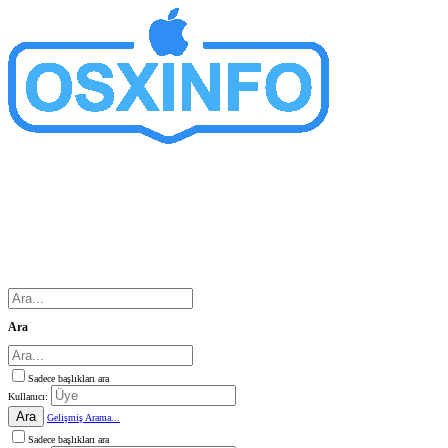
Ara
Sadece başlıkları ara
Kullanıcı:
Ara
Gelişmiş Arama...
Sadece başlıkları ara