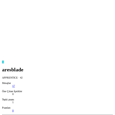
A
aresblade
APPRENTICE
·
42
Mesajlar
17
Öne Çıkan İçerikler
0
Tepki puanı
1
Puanları
0