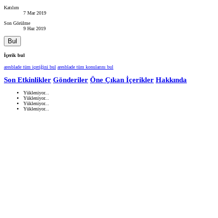
Katılım
7 Mar 2019
Son Görülme
9 Haz 2019
Bul
İçerik bul
aresblade tüm içeriğini bul
aresblade tüm konularını bul
Son Etkinlikler
Gönderiler
Öne Çıkan İçerikler
Hakkında
Yükleniyor...
Yükleniyor...
Yükleniyor...
Yükleniyor...