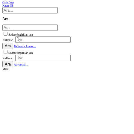
Giriş Yap
Kayıt Ol
Ara
Sadece başlıkları ara
Kullanıcı:
Ara
Gelişmiş Arama...
Sadece başlıkları ara
Kullanıcı:
Ara
Advanced...
Menü