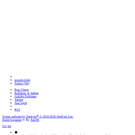
osxinfo-light
Turkce (TR)
Bize Ulaşın
Kullanım ve Şartlar
Gizlilik Politikası
Yardım
Ana Sayfa
RSS
®
Forum software by XenForo
© 2010-2020 XenForo Ltd.
Build Signature
© By
XenTR
Üst
Alt