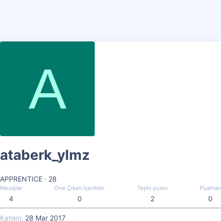
A
ataberk_ylmz
APPRENTICE
·
28
Mesajlar
Öne Çıkan İçerikler
Tepki puanı
Puanları
4
0
2
0
Katılım
28 Mar 2017