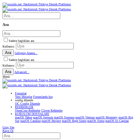
Ara
Sadece başlıkları ara
Kullanıcı:
Ara
Gelişmiş Arama...
Sadece başlıkları ara
Kullanıcı:
Ara
Advanced...
Menü
Forumlar
Yeni Mesajlar
Forumlarda Ara
confıg düzenle
OC Config Düzenle
REHBERLER
OpenCore Rehberler
Clover Rehberler
KURULUM DOSYALARI
macOS Tahoe
macOS Sequoia
macOS Sonoma
macOS Ventura
macOS Monterey
macOS Big
Sur
macOS Catalina
macOS Mojave
macOS High Sierra
macOS Sierra
macOS El Capitan
Giriş Yap
Kayıt Ol