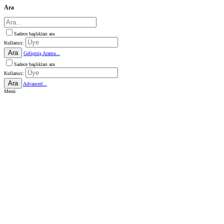
Ara
Sadece başlıkları ara
Kullanıcı:
Ara
Gelişmiş Arama...
Sadece başlıkları ara
Kullanıcı:
Ara
Advanced...
Menü