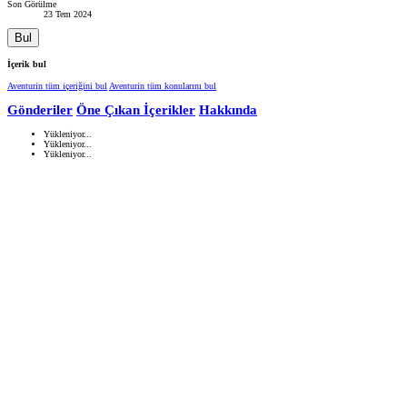
Son Görülme
23 Tem 2024
Bul
İçerik bul
Aventurin tüm içeriğini bul
Aventurin tüm konularını bul
Gönderiler
Öne Çıkan İçerikler
Hakkında
Yükleniyor...
Yükleniyor...
Yükleniyor...