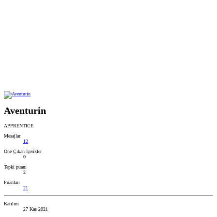
Aventurin
APPRENTICE
Mesajlar
12
Öne Çıkan İçerikler
0
Tepki puanı
2
Puanları
21
Katılım
27 Kas 2021