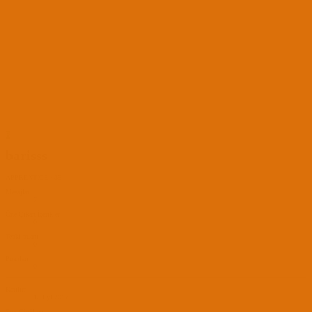
B
barisss
APPRENTICE
·
35
Mesajlar
7
Öne Çıkan İçerikler
0
Tepki puanı
0
Puanları
0
Katılım
15 Eyl 2017
Son Görülme