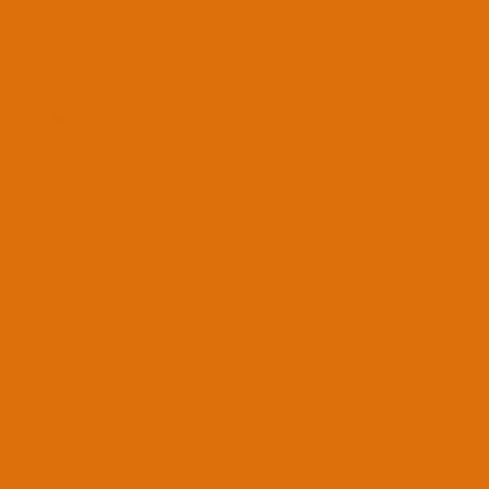
Ara
Sadece başlıkları ara
Kullanıcı:
Ara
Gelişmiş Arama...
Sadece başlıkları ara
Kullanıcı:
Ara
Advanced...
Menü