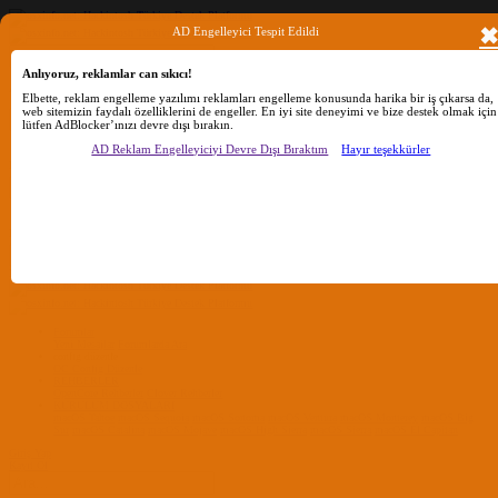
AD Engelleyici Tespit Edildi
Anlıyoruz, reklamlar can sıkıcı!
Ara
Elbette, reklam engelleme yazılımı reklamları engelleme konusunda harika bir iş çıkarsa da,
web sitemizin faydalı özelliklerini de engeller. En iyi site deneyimi ve bize destek olmak için
lütfen AdBlocker’ınızı devre dışı bırakın.
Sadece başlıkları ara
AD Reklam Engelleyiciyi Devre Dışı Bıraktım
Hayır teşekkürler
Kullanıcı:
Ara
Gelişmiş Arama...
Sadece başlıkları ara
Kullanıcı:
Ara
Advanced...
Menü
Forumlar
Yeni Mesajlar
Forumlarda Ara
confıg düzenle
OC Config Düzenle
REHBERLER
OpenCore Rehberler
Clover Rehberler
KURULUM DOSYALARI
macOS Tahoe
macOS Sequoia
macOS Sonoma
macOS Ventura
macOS Monterey
macOS Big
Sur
macOS Catalina
macOS Mojave
macOS High Sierra
macOS Sierra
macOS El Capitan
Giriş Yap
Kayıt Ol