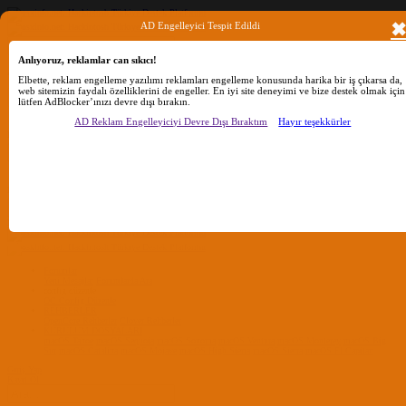
AD Engelleyici Tespit Edildi
Anlıyoruz, reklamlar can sıkıcı!
Ara
Elbette, reklam engelleme yazılımı reklamları engelleme konusunda harika bir iş çıkarsa da,
web sitemizin faydalı özelliklerini de engeller. En iyi site deneyimi ve bize destek olmak için
lütfen AdBlocker’ınızı devre dışı bırakın.
Sadece başlıkları ara
AD Reklam Engelleyiciyi Devre Dışı Bıraktım
Hayır teşekkürler
Kullanıcı:
Ara
Gelişmiş Arama...
Sadece başlıkları ara
Kullanıcı:
Ara
Advanced...
Menü
Forumlar
Yeni Mesajlar
Forumlarda Ara
confıg düzenle
OC Config Düzenle
REHBERLER
OpenCore Rehberler
Clover Rehberler
KURULUM DOSYALARI
macOS Tahoe
macOS Sequoia
macOS Sonoma
macOS Ventura
macOS Monterey
macOS Big
Sur
macOS Catalina
macOS Mojave
macOS High Sierra
macOS Sierra
macOS El Capitan
Giriş Yap
Kayıt Ol