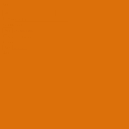
Ara
Sadece başlıkları ara
Kullanıcı:
Ara
Gelişmiş Arama...
Sadece başlıkları ara
Kullanıcı:
Ara
Advanced...
Menü