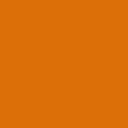
Son Görülme
19 Mar 2025
Bul
İçerik bul
bcetin tüm içeriğini bul
bcetin tüm konularını bul
Son Etkinlikler
Gönderiler
Öne Çıkan İçerikler
Hakkında
Yükleniyor...
Yükleniyor...
Yükleniyor...
Yükleniyor...