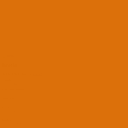
bcetin
APPRENTICE
·
Konum:
İstanbul
Mesajlar
11
Öne Çıkan İçerikler
0
Tepki puanı
7
Puanları
21
Katılım
3 Şub 2025