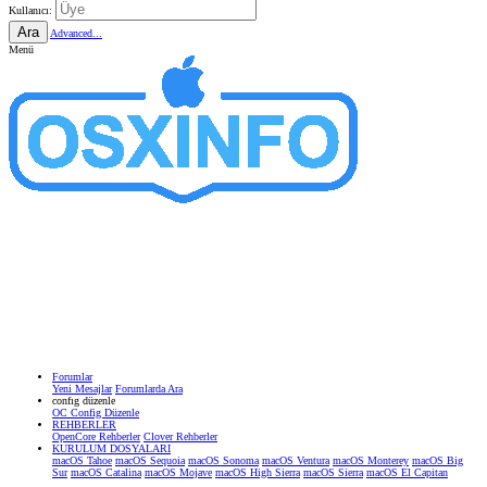
Kullanıcı:
Ara
Advanced...
Menü
Forumlar
Yeni Mesajlar
Forumlarda Ara
confıg düzenle
OC Config Düzenle
REHBERLER
OpenCore Rehberler
Clover Rehberler
KURULUM DOSYALARI
macOS Tahoe
macOS Sequoia
macOS Sonoma
macOS Ventura
macOS Monterey
macOS Big
Sur
macOS Catalina
macOS Mojave
macOS High Sierra
macOS Sierra
macOS El Capitan