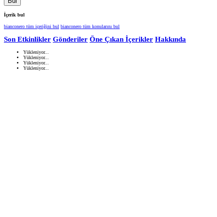
Bul
İçerik bul
bianconero tüm içeriğini bul
bianconero tüm konularını bul
Son Etkinlikler
Gönderiler
Öne Çıkan İçerikler
Hakkında
Yükleniyor...
Yükleniyor...
Yükleniyor...
Yükleniyor...