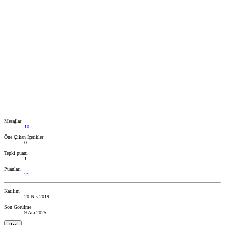
Mesajlar
10
Öne Çıkan İçerikler
0
Tepki puanı
1
Puanları
21
Katılım
20 Nis 2019
Son Görülme
9 Ara 2025