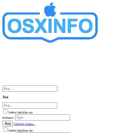
Ara
Sadece başlıkları ara
Kullanıcı:
Ara
Gelişmiş Arama...
Sadece başlıkları ara