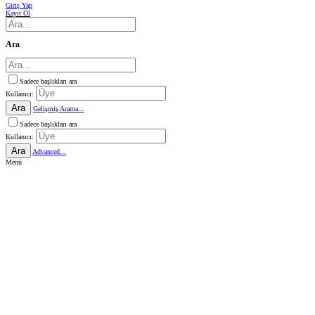
Giriş Yap
Kayıt Ol
Ara
Sadece başlıkları ara
Kullanıcı:
Ara
Gelişmiş Arama...
Sadece başlıkları ara
Kullanıcı:
Ara
Advanced...
Menü