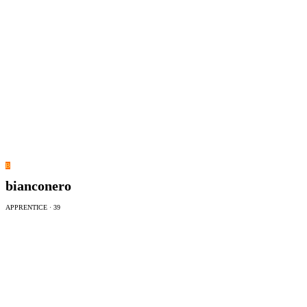
B
bianconero
APPRENTICE
·
39