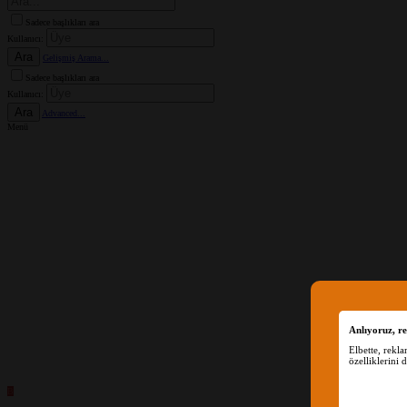
Sadece başlıkları ara
Kullanıcı:
Ara
Gelişmiş Arama...
Sadece başlıkları ara
Kullanıcı:
Ara
Advanced...
Menü
Anlıyoruz, re
Elbette, rekl
özelliklerini 
B