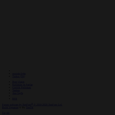
osxinfo-light
Turkce (TR)
Bize Ulaşın
Kullanım ve Şartlar
Gizlilik Politikası
Yardım
Ana Sayfa
RSS
®
Forum software by XenForo
© 2010-2020 XenForo Ltd.
Build Signature
© By
XenTR
Üst
Alt