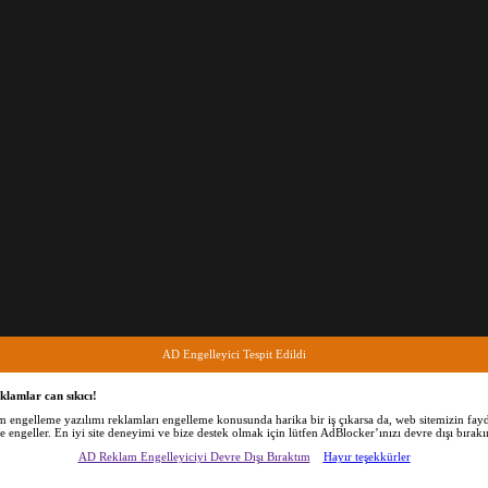
AD Engelleyici Tespit Edildi
klamlar can sıkıcı!
am engelleme yazılımı reklamları engelleme konusunda harika bir iş çıkarsa da, web sitemizin fayd
de engeller. En iyi site deneyimi ve bize destek olmak için lütfen AdBlocker’ınızı devre dışı bırakı
AD Reklam Engelleyiciyi Devre Dışı Bıraktım
Hayır teşekkürler