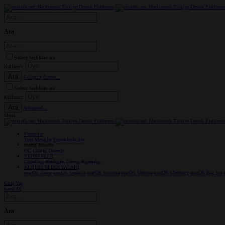
Ara
Sadece başlıkları ara
Kullanıcı:
Ara
Gelişmiş Arama...
Sadece başlıkları ara
Kullanıcı:
Ara
Advanced...
Menü
Forumlar
Yeni Mesajlar
Forumlarda Ara
confıg düzenle
OC Config Düzenle
REHBERLER
OpenCore Rehberler
Clover Rehberler
KURULUM DOSYALARI
macOS Tahoe
macOS Sequoia
macOS Sonoma
macOS Ventura
macOS Monterey
macOS Big Sur
Giriş Yap
Kayıt Ol
Ara