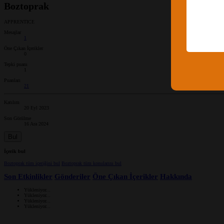
Boztoprak
APPRENTICE
Mesajlar
1
Öne Çıkan İçerikler
0
Tepki puanı
1
Puanları
21
Katılım
20 Eyl 2023
Son Görülme
16 Ara 2024
Bul
İçerik bul
Boztoprak tüm içeriğini bul
Boztoprak tüm konularını bul
Son Etkinlikler
Gönderiler
Öne Çıkan İçerikler
Hakkında
Yükleniyor...
Yükleniyor...
Yükleniyor...
Yükleniyor...