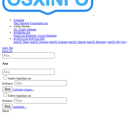
Forumlar
Yeni Mesajlar
Forumlarda Ara
confıg düzenle
OC Config Düzenle
REHBERLER
OpenCore Rehberler
Clover Rehberler
KURULUM DOSYALARI
macOS Tahoe
macOS Sequoia
macOS Sonoma
macOS Ventura
macOS Monterey
macOS Big Sur
Giriş Yap
Kayıt Ol
Ara
Sadece başlıkları ara
Kullanıcı:
Ara
Gelişmiş Arama...
Sadece başlıkları ara
Kullanıcı:
Ara
Advanced...
Menü