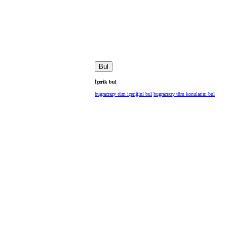
Bul
İçerik bul
bugracrazy tüm içeriğini bul
bugracrazy tüm konularını bul