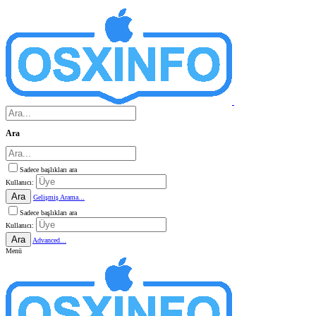
Ara
Sadece başlıkları ara
Kullanıcı:
Ara
Gelişmiş Arama...
Sadece başlıkları ara
Kullanıcı:
Ara
Advanced...
Menü