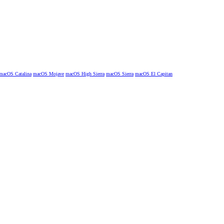
macOS Catalina
macOS Mojave
macOS High Sierra
macOS Sierra
macOS El Capitan