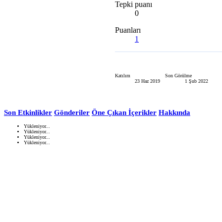
Tepki puanı
0
Puanları
1
Katılım
Son Görülme
23 Haz 2019
1 Şub 2022
Son Etkinlikler
Gönderiler
Öne Çıkan İçerikler
Hakkında
Yükleniyor...
Yükleniyor...
Yükleniyor...
Yükleniyor...