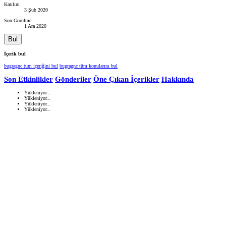
Katılım
3 Şub 2020
Son Görülme
1 Ara 2020
Bul
İçerik bul
bugragnc tüm içeriğini bul
bugragnc tüm konularını bul
Son Etkinlikler
Gönderiler
Öne Çıkan İçerikler
Hakkında
Yükleniyor...
Yükleniyor...
Yükleniyor...
Yükleniyor...