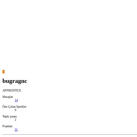
B
bugragnc
APPRENTICE
Mesajlar
14
Öne Çıkan İçerikler
0
Tepki puanı
2
Puanları
21