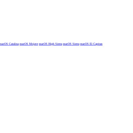
macOS Catalina
macOS Mojave
macOS High Sierra
macOS Sierra
macOS El Capitan