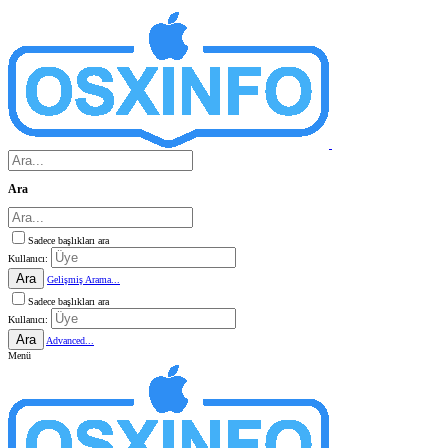
Ara
Sadece başlıkları ara
Kullanıcı:
Ara
Gelişmiş Arama...
Sadece başlıkları ara
Kullanıcı:
Ara
Advanced...
Menü