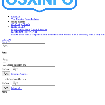
Forumlar
Yeni Mesajlar
Forumlarda Ara
confıg düzenle
OC Config Düzenle
REHBERLER
OpenCore Rehberler
Clover Rehberler
KURULUM DOSYALARI
macOS Tahoe
macOS Sequoia
macOS Sonoma
macOS Ventura
macOS Monterey
macOS Big Sur
Giriş Yap
Kayıt Ol
Ara
Sadece başlıkları ara
Kullanıcı:
Ara
Gelişmiş Arama...
Sadece başlıkları ara
Kullanıcı:
Ara
Advanced...
Menü