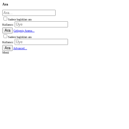
Ara
Sadece başlıkları ara
Kullanıcı:
Ara
Gelişmiş Arama...
Sadece başlıkları ara
Kullanıcı:
Ara
Advanced...
Menü