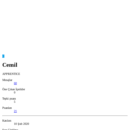
C
Cemil
APPRENTICE
Mesajlar
60
Öne Çıkan İçerikler
0
Tepki puanı
5
Puanları
21
Katılım
10 Şub 2020
Son Görülme