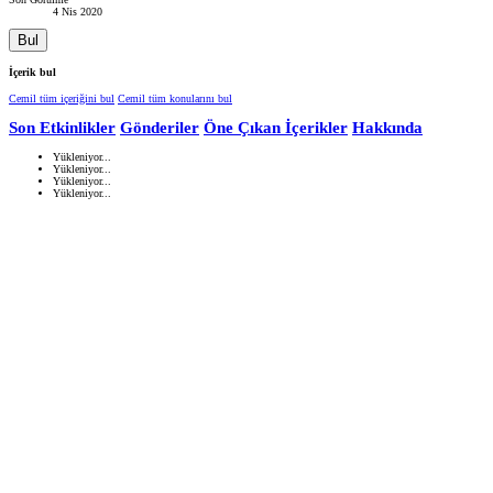
4 Nis 2020
Bul
İçerik bul
Cemil tüm içeriğini bul
Cemil tüm konularını bul
Son Etkinlikler
Gönderiler
Öne Çıkan İçerikler
Hakkında
Yükleniyor...
Yükleniyor...
Yükleniyor...
Yükleniyor...