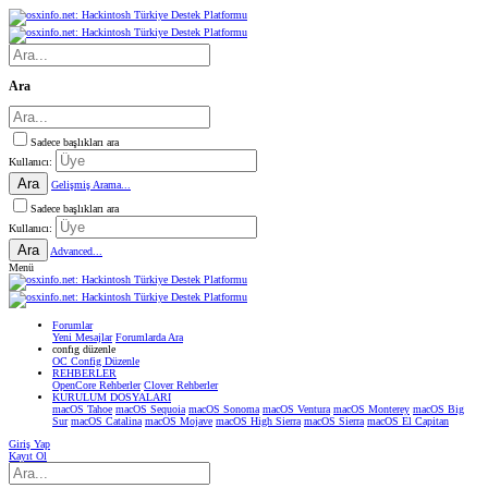
Ara
Sadece başlıkları ara
Kullanıcı:
Ara
Gelişmiş Arama...
Sadece başlıkları ara
Kullanıcı:
Ara
Advanced...
Menü
Forumlar
Yeni Mesajlar
Forumlarda Ara
confıg düzenle
OC Config Düzenle
REHBERLER
OpenCore Rehberler
Clover Rehberler
KURULUM DOSYALARI
macOS Tahoe
macOS Sequoia
macOS Sonoma
macOS Ventura
macOS Monterey
macOS Big
Sur
macOS Catalina
macOS Mojave
macOS High Sierra
macOS Sierra
macOS El Capitan
Giriş Yap
Kayıt Ol