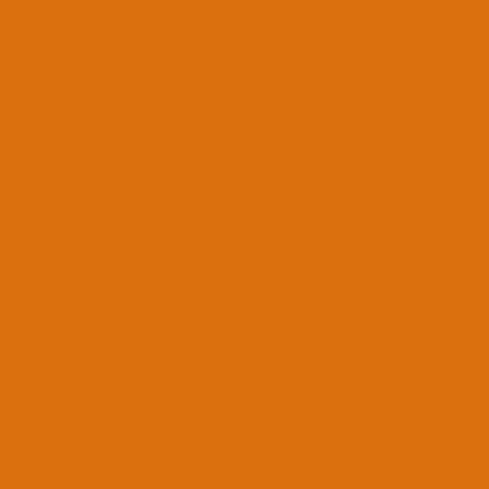
Ara
Sadece başlıkları ara
Kullanıcı:
Ara
Gelişmiş Arama...
Sadece başlıkları ara
Kullanıcı:
Ara
Advanced...
Menü