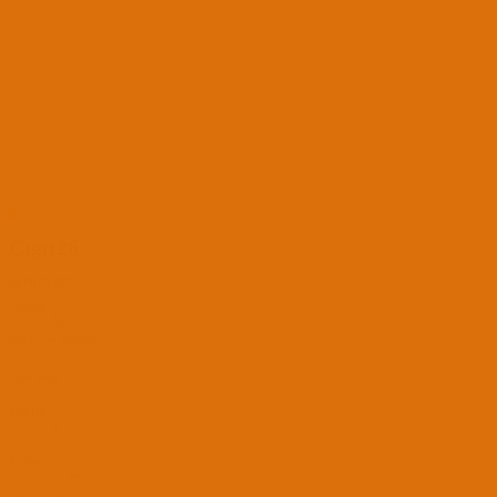
C
Cıgıt26
APPRENTICE
Mesajlar
18
Öne Çıkan İçerikler
0
Tepki puanı
0
Puanları
1
Katılım
18 Kas 2024
Son Görülme