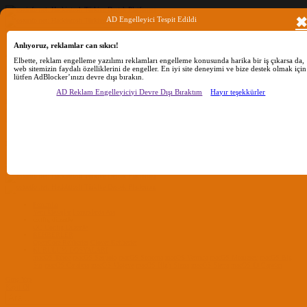
AD Engelleyici Tespit Edildi
Anlıyoruz, reklamlar can sıkıcı!
Ara
Elbette, reklam engelleme yazılımı reklamları engelleme konusunda harika bir iş çıkarsa da,
web sitemizin faydalı özelliklerini de engeller. En iyi site deneyimi ve bize destek olmak için
lütfen AdBlocker’ınızı devre dışı bırakın.
Sadece başlıkları ara
AD Reklam Engelleyiciyi Devre Dışı Bıraktım
Hayır teşekkürler
Kullanıcı:
Ara
Gelişmiş Arama...
Sadece başlıkları ara
Kullanıcı:
Ara
Advanced...
Menü
Forumlar
Yeni Mesajlar
Forumlarda Ara
confıg düzenle
OC Config Düzenle
REHBERLER
OpenCore Rehberler
Clover Rehberler
KURULUM DOSYALARI
macOS Tahoe
macOS Sequoia
macOS Sonoma
macOS Ventura
macOS Monterey
macOS Big
Sur
macOS Catalina
macOS Mojave
macOS High Sierra
macOS Sierra
macOS El Capitan
Giriş Yap
Kayıt Ol