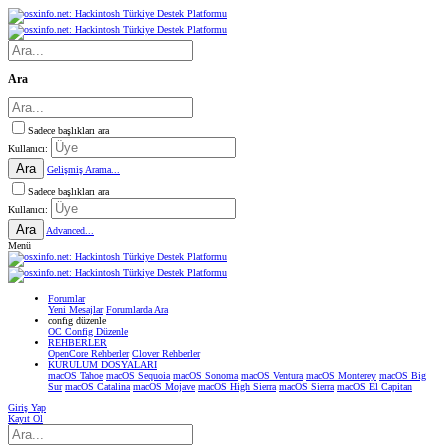
Ara
Sadece başlıkları ara
Kullanıcı:
Ara
Gelişmiş Arama...
Sadece başlıkları ara
Kullanıcı:
Ara
Advanced...
Menü
Forumlar
Yeni Mesajlar
Forumlarda Ara
confıg düzenle
OC Config Düzenle
REHBERLER
OpenCore Rehberler
Clover Rehberler
KURULUM DOSYALARI
macOS Tahoe
macOS Sequoia
macOS Sonoma
macOS Ventura
macOS Monterey
macOS Big
Sur
macOS Catalina
macOS Mojave
macOS High Sierra
macOS Sierra
macOS El Capitan
Giriş Yap
Kayıt Ol