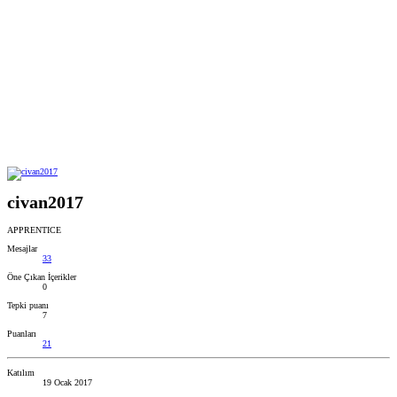
civan2017
APPRENTICE
Mesajlar
33
Öne Çıkan İçerikler
0
Tepki puanı
7
Puanları
21
Katılım
19 Ocak 2017