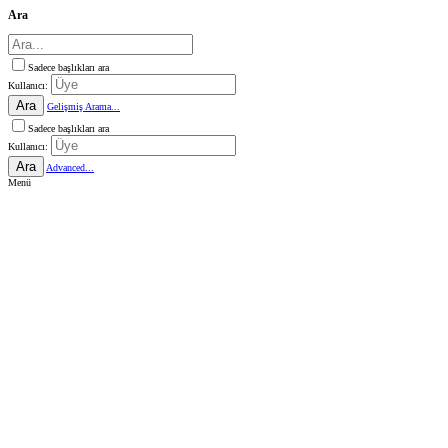
Ara
Sadece başlıkları ara
Kullanıcı:
Ara
Gelişmiş Arama...
Sadece başlıkları ara
Kullanıcı:
Ara
Advanced...
Menü