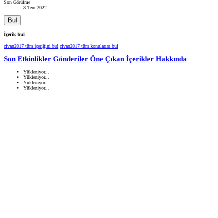
Son Görülme
8 Tem 2022
Bul
İçerik bul
civan2017 tüm içeriğini bul
civan2017 tüm konularını bul
Son Etkinlikler
Gönderiler
Öne Çıkan İçerikler
Hakkında
Yükleniyor...
Yükleniyor...
Yükleniyor...
Yükleniyor...