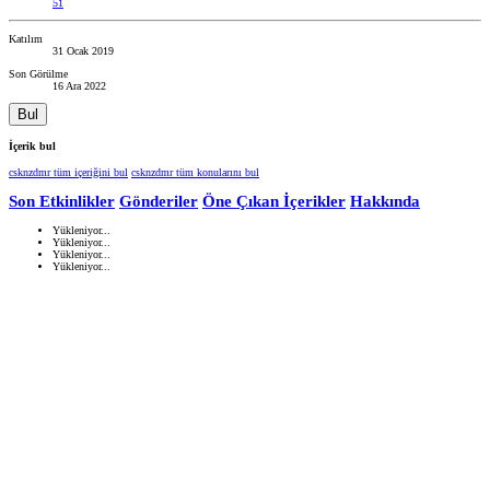
51
Katılım
31 Ocak 2019
Son Görülme
16 Ara 2022
Bul
İçerik bul
csknzdmr tüm içeriğini bul
csknzdmr tüm konularını bul
Son Etkinlikler
Gönderiler
Öne Çıkan İçerikler
Hakkında
Yükleniyor...
Yükleniyor...
Yükleniyor...
Yükleniyor...