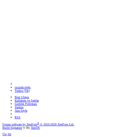
osxinfo-light
Turkce (TR)
Bize Ulaşın
Kullanım ve Şartlar
Gizlilik Politikası
Yardım
Ana Sayfa
RSS
®
Forum software by XenForo
© 2010-2020 XenForo Ltd.
Build Signature
© By
XenTR
Üst
Alt