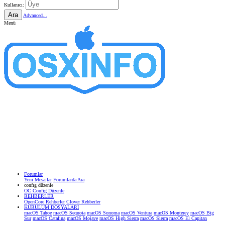
Kullanıcı:
Ara
Advanced...
Menü
Forumlar
Yeni Mesajlar
Forumlarda Ara
confıg düzenle
OC Config Düzenle
REHBERLER
OpenCore Rehberler
Clover Rehberler
KURULUM DOSYALARI
macOS Tahoe
macOS Sequoia
macOS Sonoma
macOS Ventura
macOS Monterey
macOS Big
Sur
macOS Catalina
macOS Mojave
macOS High Sierra
macOS Sierra
macOS El Capitan