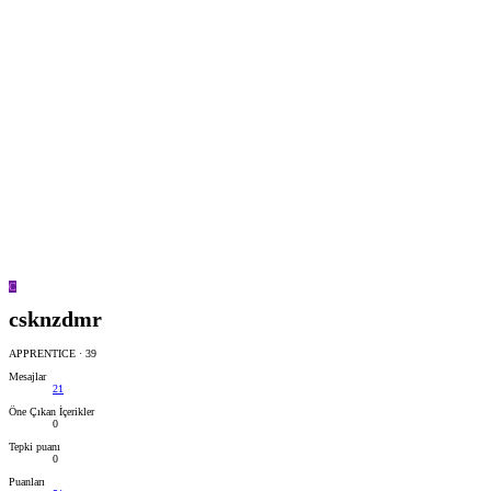
C
csknzdmr
APPRENTICE
·
39
Mesajlar
21
Öne Çıkan İçerikler
0
Tepki puanı
0
Puanları