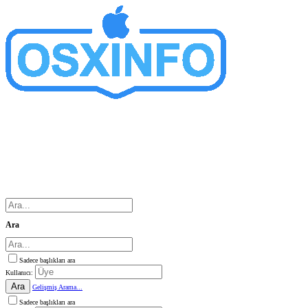
Ara
Sadece başlıkları ara
Kullanıcı:
Ara
Gelişmiş Arama...
Sadece başlıkları ara