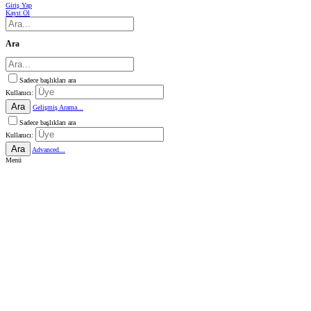
Giriş Yap
Kayıt Ol
Ara
Sadece başlıkları ara
Kullanıcı:
Ara
Gelişmiş Arama...
Sadece başlıkları ara
Kullanıcı:
Ara
Advanced...
Menü