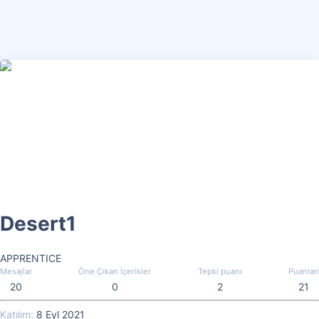
Desert1
APPRENTICE
Mesajlar
Öne Çıkan İçerikler
Tepki puanı
Puanları
20
0
2
21
Katılım
8 Eyl 2021