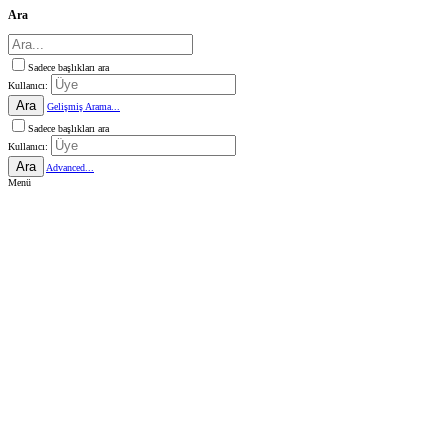
Ara
Sadece başlıkları ara
Kullanıcı:
Ara
Gelişmiş Arama...
Sadece başlıkları ara
Kullanıcı:
Ara
Advanced...
Menü