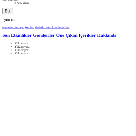
8 Şub 2026
Bul
İçerik bul
ebubekir tüm içeriğini bul
ebubekir tüm konularını bul
Son Etkinlikler
Gönderiler
Öne Çıkan İçerikler
Hakkında
Yükleniyor...
Yükleniyor...
Yükleniyor...
Yükleniyor...