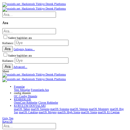
Ara
Sadece başlıkları ara
Kullanıcı:
Ara
Gelişmiş Arama...
Sadece başlıkları ara
Kullanıcı:
Ara
Advanced...
Menü
Forumlar
Yeni Mesajlar
Forumlarda Ara
confıg düzenle
OC Config Düzenle
REHBERLER
OpenCore Rehberler
Clover Rehberler
KURULUM DOSYALARI
macOS Tahoe
macOS Sequoia
macOS Sonoma
macOS Ventura
macOS Monterey
macOS Big
Sur
macOS Catalina
macOS Mojave
macOS High Sierra
macOS Sierra
macOS El Capitan
Giriş Yap
Kayıt Ol