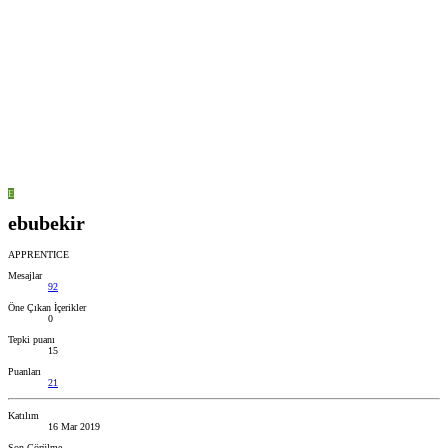
E
ebubekir
APPRENTICE
Mesajlar
92
Öne Çıkan İçerikler
0
Tepki puanı
15
Puanları
21
Katılım
16 Mar 2019
Son Görülme