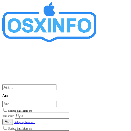
Ara
Sadece başlıkları ara
Kullanıcı:
Ara
Gelişmiş Arama...
Sadece başlıkları ara