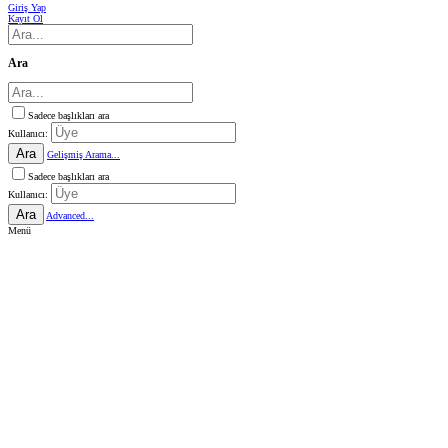
Giriş Yap
Kayıt Ol
Ara
Sadece başlıkları ara
Kullanıcı:
Ara
Gelişmiş Arama...
Sadece başlıkları ara
Kullanıcı:
Ara
Advanced...
Menü