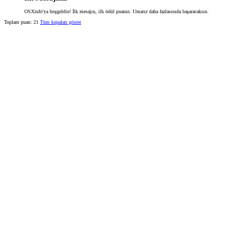
OSXinfo'ya hoşgeldin! İlk mesajın, ilk ödül puanın. Umarız daha fazlasınıda başaracaksın.
Toplam puan: 21
Tüm kupaları göster