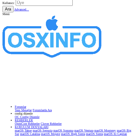
Kullanıcı:
Ara
Advanced...
Menü
Forumlar
Yeni Mesajlar
Forumlarda Ara
confıg düzenle
OC Config Düzenle
REHBERLER
OpenCore Rehberler
Clover Rehberler
KURULUM DOSYALARI
macOS Tahoe
macOS Sequoia
macOS Sonoma
macOS Ventura
macOS Monterey
macOS Big
Sur
macOS Catalina
macOS Mojave
macOS High Sierra
macOS Sierra
macOS El Capitan