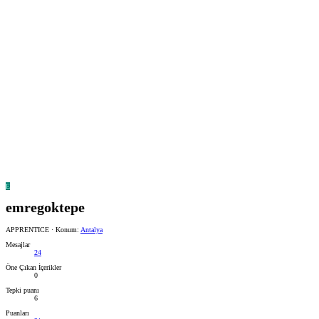
E
emregoktepe
APPRENTICE
·
Konum:
Antalya
Mesajlar
24
Öne Çıkan İçerikler
0
Tepki puanı
6
Puanları