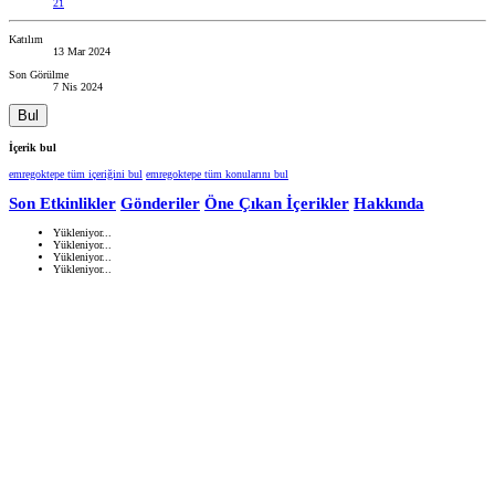
21
Katılım
13 Mar 2024
Son Görülme
7 Nis 2024
Bul
İçerik bul
emregoktepe tüm içeriğini bul
emregoktepe tüm konularını bul
Son Etkinlikler
Gönderiler
Öne Çıkan İçerikler
Hakkında
Yükleniyor...
Yükleniyor...
Yükleniyor...
Yükleniyor...