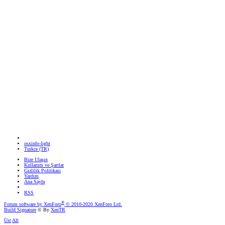
osxinfo-light
Turkce (TR)
Bize Ulaşın
Kullanım ve Şartlar
Gizlilik Politikası
Yardım
Ana Sayfa
RSS
®
Forum software by XenForo
© 2010-2020 XenForo Ltd.
Build Signature
© By
XenTR
Üst
Alt