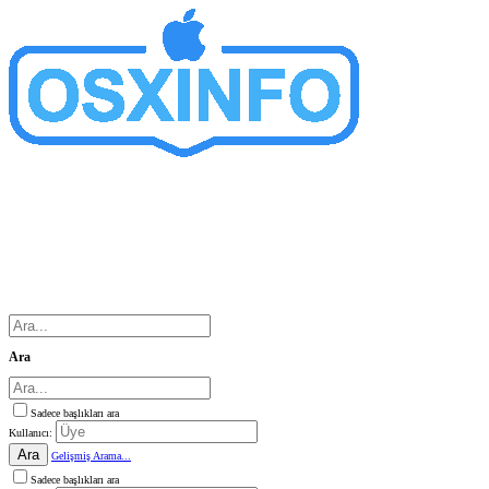
Ara
Sadece başlıkları ara
Kullanıcı:
Ara
Gelişmiş Arama...
Sadece başlıkları ara