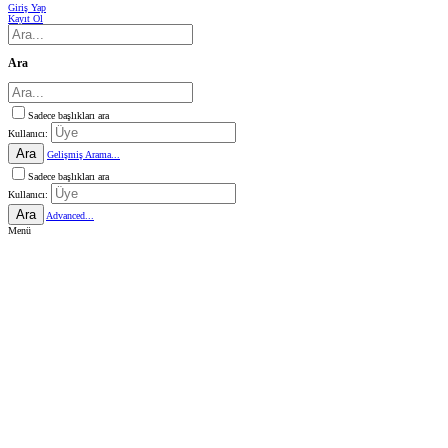
Giriş Yap
Kayıt Ol
Ara
Sadece başlıkları ara
Kullanıcı:
Ara
Gelişmiş Arama...
Sadece başlıkları ara
Kullanıcı:
Ara
Advanced...
Menü