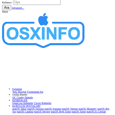
Kullanıcı:
Ara
Advanced...
Menü
Forumlar
Yeni Mesajlar
Forumlarda Ara
confıg düzenle
OC Config Düzenle
REHBERLER
OpenCore Rehberler
Clover Rehberler
KURULUM DOSYALARI
macOS Tahoe
macOS Sequoia
macOS Sonoma
macOS Ventura
macOS Monterey
macOS Big
Sur
macOS Catalina
macOS Mojave
macOS High Sierra
macOS Sierra
macOS El Capitan