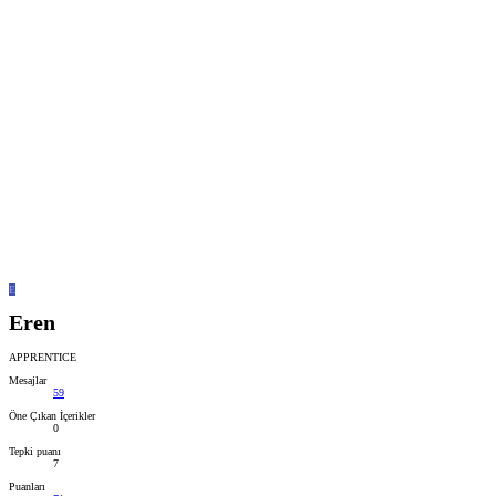
E
Eren
APPRENTICE
Mesajlar
59
Öne Çıkan İçerikler
0
Tepki puanı
7
Puanları