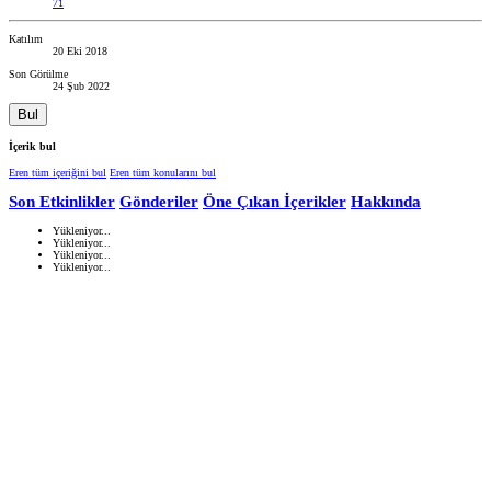
71
Katılım
20 Eki 2018
Son Görülme
24 Şub 2022
Bul
İçerik bul
Eren tüm içeriğini bul
Eren tüm konularını bul
Son Etkinlikler
Gönderiler
Öne Çıkan İçerikler
Hakkında
Yükleniyor...
Yükleniyor...
Yükleniyor...
Yükleniyor...