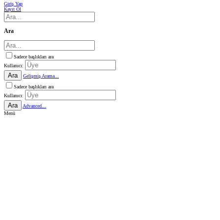
Giriş Yap
Kayıt Ol
Ara
Sadece başlıkları ara
Kullanıcı:
Ara
Gelişmiş Arama...
Sadece başlıkları ara
Kullanıcı:
Ara
Advanced...
Menü