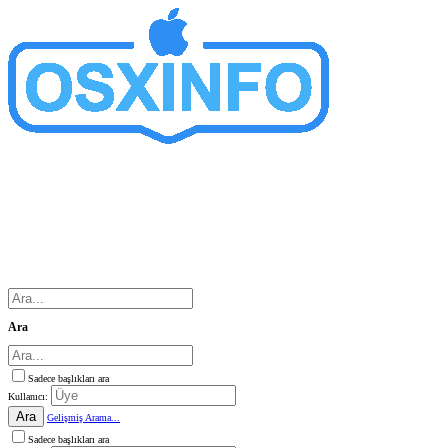
Ara
Sadece başlıkları ara
Kullanıcı:
Ara
Gelişmiş Arama...
Sadece başlıkları ara