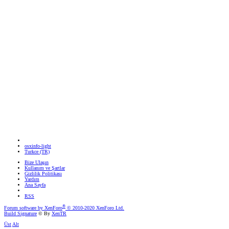
osxinfo-light
Turkce (TR)
Bize Ulaşın
Kullanım ve Şartlar
Gizlilik Politikası
Yardım
Ana Sayfa
RSS
®
Forum software by XenForo
© 2010-2020 XenForo Ltd.
Build Signature
© By
XenTR
Üst
Alt