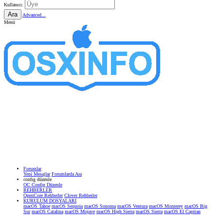
Kullanıcı:
Ara
Advanced...
Menü
Forumlar
Yeni Mesajlar
Forumlarda Ara
confıg düzenle
OC Config Düzenle
REHBERLER
OpenCore Rehberler
Clover Rehberler
KURULUM DOSYALARI
macOS Tahoe
macOS Sequoia
macOS Sonoma
macOS Ventura
macOS Monterey
macOS Big
Sur
macOS Catalina
macOS Mojave
macOS High Sierra
macOS Sierra
macOS El Capitan