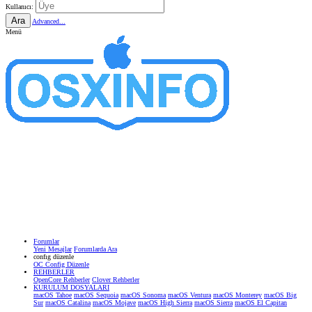
Kullanıcı:
Ara
Advanced...
Menü
Forumlar
Yeni Mesajlar
Forumlarda Ara
confıg düzenle
OC Config Düzenle
REHBERLER
OpenCore Rehberler
Clover Rehberler
KURULUM DOSYALARI
macOS Tahoe
macOS Sequoia
macOS Sonoma
macOS Ventura
macOS Monterey
macOS Big
Sur
macOS Catalina
macOS Mojave
macOS High Sierra
macOS Sierra
macOS El Capitan