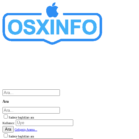
Ara
Sadece başlıkları ara
Kullanıcı:
Ara
Gelişmiş Arama...
Sadece başlıkları ara