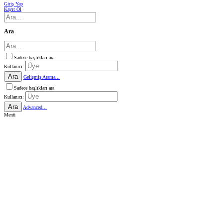
Giriş Yap
Kayıt Ol
Ara
Sadece başlıkları ara
Kullanıcı:
Ara
Gelişmiş Arama...
Sadece başlıkları ara
Kullanıcı:
Ara
Advanced...
Menü