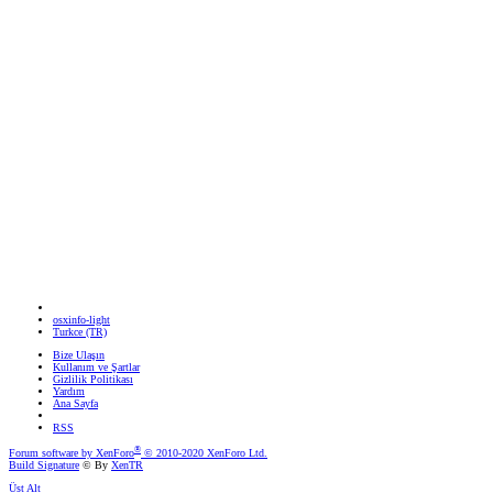
osxinfo-light
Turkce (TR)
Bize Ulaşın
Kullanım ve Şartlar
Gizlilik Politikası
Yardım
Ana Sayfa
RSS
®
Forum software by XenForo
© 2010-2020 XenForo Ltd.
Build Signature
© By
XenTR
Üst
Alt