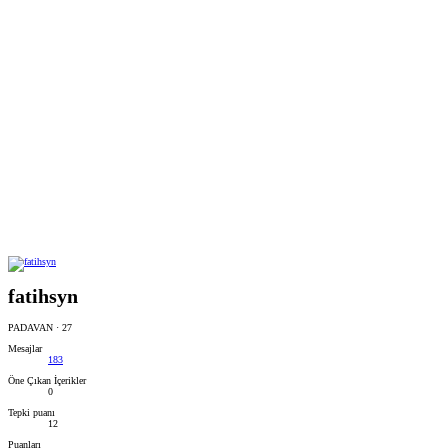
fatihsyn
PADAVAN
·
27
Mesajlar
183
Öne Çıkan İçerikler
0
Tepki puanı
12
Puanları