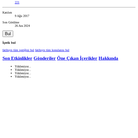
221
Katılım
9 Ağu 2017
Son Görülme
26 Ara 2024
Bul
İçerik bul
fatihsyn tüm içeriğini bul
fatihsyn tüm konularını bul
Son Etkinlikler
Gönderiler
Öne Çıkan İçerikler
Hakkında
Yükleniyor...
Yükleniyor...
Yükleniyor...
Yükleniyor...