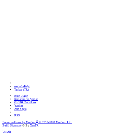
osxinfo-light
Turkce (TR)
Bize Ulaşın
Kullanım ve Şartlar
Gizlilik Politikası
Yardım
Ana Sayfa
RSS
®
Forum software by XenForo
© 2010-2020 XenForo Ltd.
Build Signature
© By
XenTR
Üst
Alt