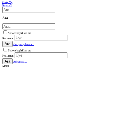
Giriş Yap
Kayıt Ol
Ara
Sadece başlıkları ara
Kullanıcı:
Ara
Gelişmiş Arama...
Sadece başlıkları ara
Kullanıcı:
Ara
Advanced...
Menü