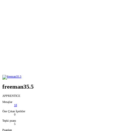
freeman35.5
APPRENTICE
Mesajlar
18
Öne Çıkan İçerikler
0
Tepki puanı
5
Puanları