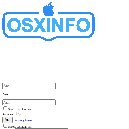
Ara
Sadece başlıkları ara
Kullanıcı:
Ara
Gelişmiş Arama...
Sadece başlıkları ara