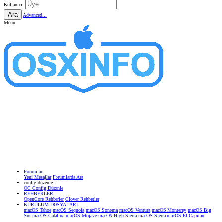
Kullanıcı:
Ara
Advanced...
Menü
Forumlar
Yeni Mesajlar
Forumlarda Ara
confıg düzenle
OC Config Düzenle
REHBERLER
OpenCore Rehberler
Clover Rehberler
KURULUM DOSYALARI
macOS Tahoe
macOS Sequoia
macOS Sonoma
macOS Ventura
macOS Monterey
macOS Big
Sur
macOS Catalina
macOS Mojave
macOS High Sierra
macOS Sierra
macOS El Capitan