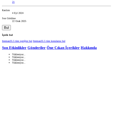
21
Katılım
4 Eyl 2024
Son Görülme
22 Ocak 2025
Bul
İçerik bul
freeman35.5 tüm içeriğini bul
freeman35.5 tüm konularını bul
Son Etkinlikler
Gönderiler
Öne Çıkan İçerikler
Hakkında
Yükleniyor...
Yükleniyor...
Yükleniyor...
Yükleniyor...